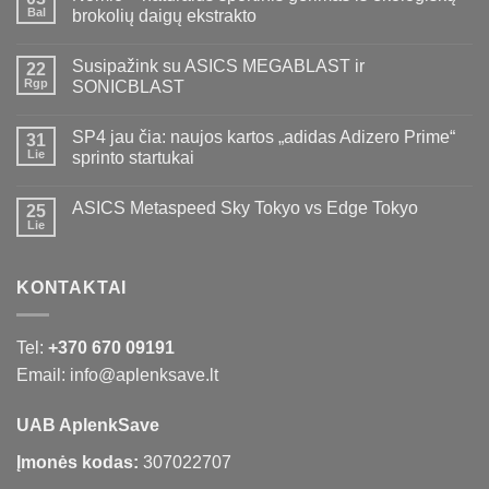
Bal
brokolių daigų ekstrakto
Susipažink su ASICS MEGABLAST ir
22
Rgp
SONICBLAST
SP4 jau čia: naujos kartos „adidas Adizero Prime“
31
Lie
sprinto startukai
ASICS Metaspeed Sky Tokyo vs Edge Tokyo
25
Lie
KONTAKTAI
Tel:
+370 670 09191
Email: info@aplenksave.lt
UAB AplenkSave
Įmonės kodas:
307022707