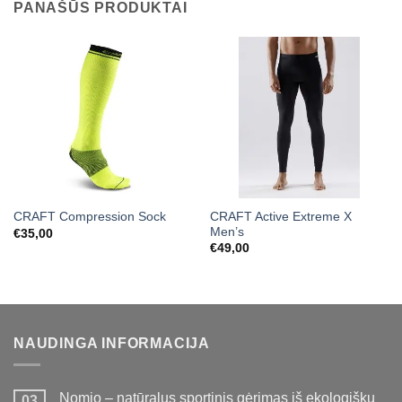
PANAŠŪS PRODUKTAI
CRAFT Active Extreme X
CRAFT Compression Sock
Men’s
€
35,00
€
49,00
NAUDINGA INFORMACIJA
Nomio – natūralus sportinis gėrimas iš ekologiškų
03