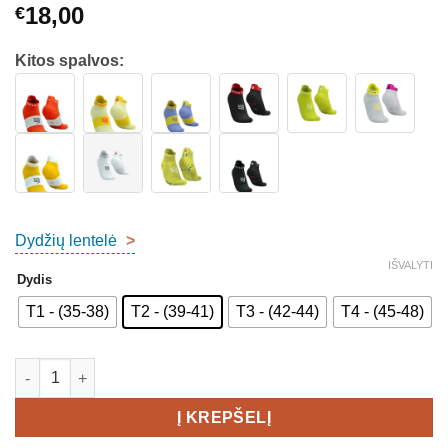
18,00
€
Kitos spalvos:
Dydžių lentelė
>
IŠVALYTI
Dydis
T1 - (35-38)
T2 - (39-41)
T3 - (42-44)
T4 - (45-48)
produkto kiekis: COMPRESSPORT PRO RACING SOCKS V4.0 
Į KREPŠELĮ