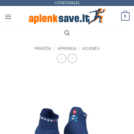
+37067009191
Skip
to
0
content
PRADŽIA
/
APRANGA
/
KOJINĖS