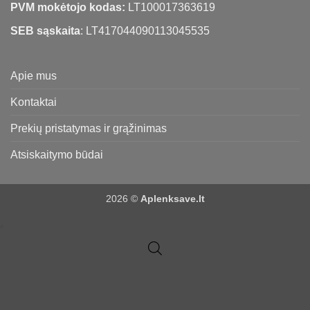
PVM mokėtojo kodas:
LT100017363619
SEB sąskaita
: LT417044090113045535
Apie mus
Kontaktai
Prekių pristatymas ir grąžinimas
Atsiskaitymo būdai
2026 ©
Aplenksave.lt