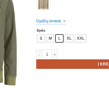
Dydžių lentelė
>
Dydis
S
M
L
XL
XXL
produkto kiekis: Craft ADV Backcountry Hyb
Į KR