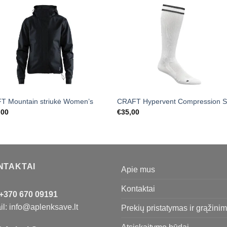
T Mountain striukė Women’s
CRAFT Hypervent Compression S
,00
€
35,00
NTAKTAI
Apie mus
Kontaktai
+370 670 09191
l: info@aplenksave.lt
Prekių pristatymas ir grąžini