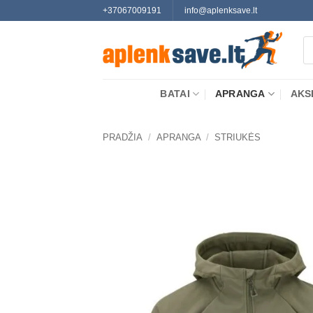
Skip
+37067009191
info@aplenksave.lt
to
Pr
content
se
BATAI
APRANGA
AKS
PRADŽIA
/
APRANGA
/
STRIUKĖS