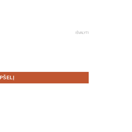
IŠVALYTI
rid Jacket Men's
EPŠELĮ