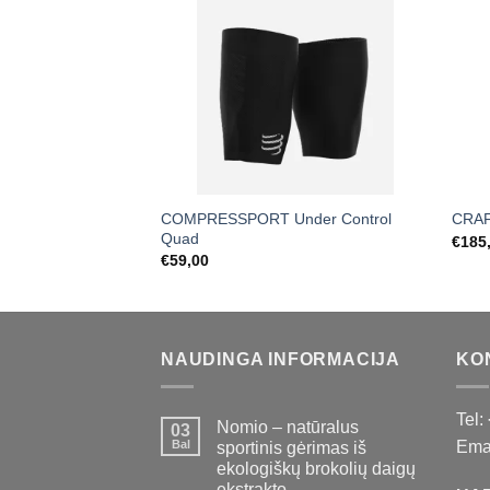
COMPRESSPORT Under Control
CRAF
Quad
€
185
€
59,00
NAUDINGA INFORMACIJA
KO
Tel:
Nomio – natūralus
03
Bal
Emai
sportinis gėrimas iš
ekologiškų brokolių daigų
ekstrakto