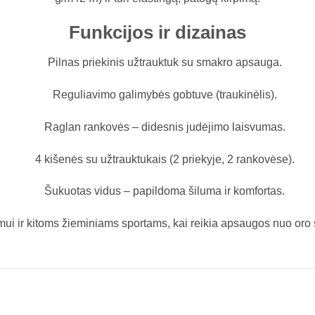
Funkcijos ir dizainas
Pilnas priekinis užtrauktuk su smakro apsauga.
Reguliavimo galimybės gobtuve (traukinėlis).
Raglan rankovės – didesnis judėjimo laisvumas.
4 kišenės su užtrauktukais (2 priekyje, 2 rankovėse).
Šukuotas vidus – papildoma šiluma ir komfortas.
mui ir kitoms žieminiams sportams, kai reikia apsaugos nuo oro są