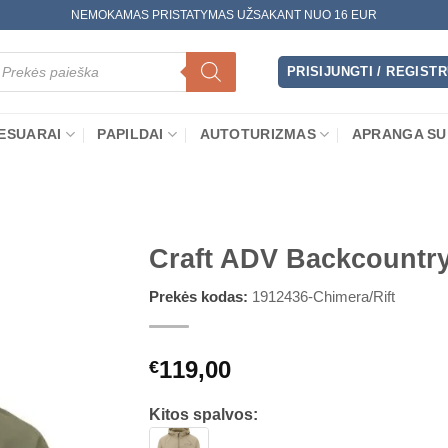
NEMOKAMAS PRISTATYMAS UŽSAKANT NUO 16 EUR
oducts
arch
PRISIJUNGTI / REGIST
ESUARAI
PAPILDAI
AUTOTURIZMAS
APRANGA SU
Craft ADV Backcountry
Prekės kodas:
1912436-Chimera/Rift
119,00
€
Kitos spalvos: