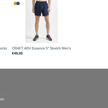
ocks
CRAFT ADV Essence 5″ Stretch Men’s
CRAFT Down šilta s
€
49,00
€
369,00
mas