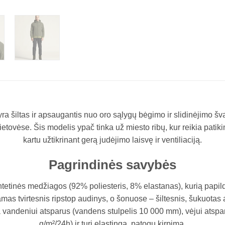
a šiltas ir apsaugantis nuo oro sąlygų bėgimo ir slidinėjimo šva
ietovėse. Šis modelis ypač tinka už miesto ribų, kur reikia pati
kartu užtikrinant gerą judėjimo laisvę ir ventiliaciją.​
Pagrindinės savybės
ntetinės medžiagos (92% poliesteris, 8% elastanas), kurią pap
mas tvirtesnis ripstop audinys, o šonuose – šiltesnis, šukuotas a
a vandeniui atsparus (vandens stulpelis 10 000 mm), vėjui atsp
g/m²/24h) ir turi elastingą, patogų kirpimą.​