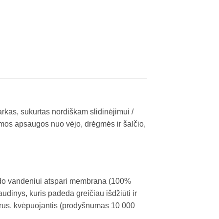
rkas, sukurtas nordiškam slidinėjimui /
kimos apsaugos nuo vėjo, drėgmės ir šalčio,
ildo vandeniui atspari membrana (100%
udinys, kuris padeda greičiau išdžiūti ir
arus, kvėpuojantis (prodyšnumas 10 000