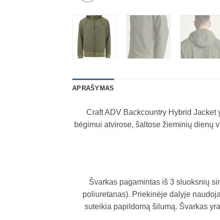
APRAŠYMAS
Craft ADV Backcountry Hybrid Jacket yr
bėgimui atvirose, šaltose žieminių dienų v
Švarkas pagamintas iš 3 sluoksnių si
poliuretanas). Priekinėje dalyje naudoja
suteikia papildomą šilumą. Švarkas yr