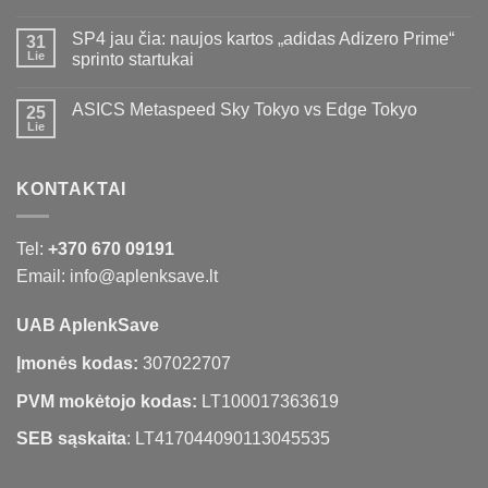
SP4 jau čia: naujos kartos „adidas Adizero Prime“
31
Lie
sprinto startukai
ASICS Metaspeed Sky Tokyo vs Edge Tokyo
25
Lie
KONTAKTAI
Tel:
+370 670 09191
Email: info@aplenksave.lt
UAB AplenkSave
Įmonės kodas:
307022707
PVM mokėtojo kodas:
LT100017363619
SEB sąskaita
: LT417044090113045535