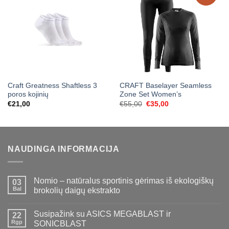
Craft Greatness Shaftless 3
CRAFT Baselayer Seamless
poros kojinių
Zone Set Women’s
Original
Current
€
21,00
€
55,00
€
35,00
price
price
was:
is:
€55,00.
€35,00.
NAUDINGA INFORMACIJA
Nomio – natūralus sportinis gėrimas iš ekologiškų
03
Bal
brokolių daigų ekstrakto
Susipažink su ASICS MEGABLAST ir
22
Rgp
SONICBLAST