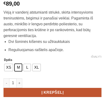
89,00
€
Vėją ir vandenį atstumianti striukė, skirta intensyvioms
treniruotėms, bėgimui ir panašiai veiklai. Pagaminta iš
austo, minkšto ir lengvo perdirbto poliesterio, su
perforacijomis ties krūtine ir po rankovėmis, kad būtų
geresnė ventiliacija.
Dvi šoninės kišenės su užtrauktukais
Reguliuojamas raištelis apačioje.
IŠVALYTI
Dydis
XS
M
L
XL
produkto kiekis: Craft ADV Essence Wind Jacket Women's
Į KREPŠELĮ