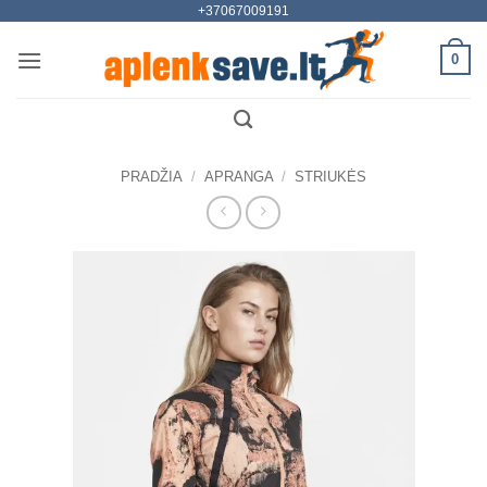
+37067009191
Skip
to
0
content
PRADŽIA
/
APRANGA
/
STRIUKĖS