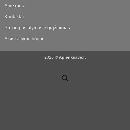
Apie mus
Kontaktai
Prekių pristatymas ir grąžinimas
Atsiskaitymo būdai
2026 ©
Aplenksave.lt