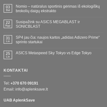
Nomio – natūralus sportinis gėrimas iš ekologiškų
03
Bal
brokolių daigų ekstrakto
Susipažink su ASICS MEGABLAST ir
22
Rgp
SONICBLAST
SP4 jau čia: naujos kartos „adidas Adizero Prime“
31
Lie
sprinto startukai
ASICS Metaspeed Sky Tokyo vs Edge Tokyo
25
Lie
KONTAKTAI
Tel:
+370 670 09191
Email: info@aplenksave.lt
UAB AplenkSave