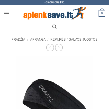
+37067009191
Skip
to
0
content
PRADŽIA
/
APRANGA
/
KEPURĖS / GALVOS JUOSTOS