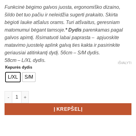
Funkcinė bėgimo galvos juosta, ergonomiško dizaino,
šildo bet tuo pačiu ir neleidžia sugerti prakaito. Skirta
bėgioti lauke atšalus orams. Turi atšvaitus, geresniam
matomumui bėgant tamsoje.
*
Dydis
parenkamas pagal
galvos apimtį. Išsimatuoti labai paprasta – apjuoskite
matavimo juostelę aplink galvą ties kakta ir pasirinkite
geriausiai atitinkantį dydį.
56cm – S/M dydis.
58cm – L/XL dydis.
IŠVALYTI
Kepurės dydis
L/XL
S/M
produkto kiekis: Craft ADV Lumen Fleece galvos juosta
Į KREPŠELĮ