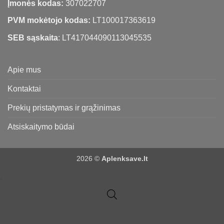
Įmonės kodas:
307022707
PVM mokėtojo kodas:
LT100017363619
SEB sąskaita
: LT417044090113045535
Apie mus
Kontaktai
Prekių pristatymas ir grąžinimas
Atsiskaitymo būdai
2026 ©
Aplenksave.lt