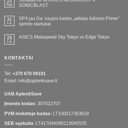
22
Rgp
SONICBLAST
SP4 jau čia: naujos kartos „adidas Adizero Prime“
31
Lie
sprinto startukai
ASICS Metaspeed Sky Tokyo vs Edge Tokyo
25
Lie
KONTAKTAI
Tel:
+370 670 09191
Email: info@aplenksave.lt
UAB AplenkSave
Įmonės kodas:
307022707
PVM mokėtojo kodas:
LT100017363619
SEB sąskaita
: LT417044090113045535