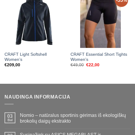
-55%
CRAFT Light Softshell
CRAFT Essential Short Tights
Women’s
Women’s
Original
Current
€
209,00
€
49,00
€
22,00
price
price
was:
is:
€49,00.
€22,00.
NAUDINGA INFORMACIJA
Nomio – natūralus sportinis gėrimas iš ekologiškų
03
Bal
brokolių daigų ekstrakto
Susipažink su ASICS MEGABLAST ir