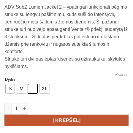
ADV SubZ Lumen Jacket 2 – ypatingai funkcionali bėgimo
striukė su lengvu pašiltinimu, kuris sušildo intensyvių
treniruočių metu šaltomis žiemos dienomis. Ši pažangi
striukė turi nuo vėjo apsaugantį Ventair® priekį, sudarytą iš
3 sluoksniu . Šlifuotas perdirbtas poliesterio ir elastano
džersis prie rankovių ir nugaros suteikia šilumos ir
komforto.
Striukė turi dvi paslėptas kišenės su užtrauktuku, skylutės
nykščiams.
IŠVALYTI
Dydis
S
M
L
XL
produkto kiekis: CRAFT ADV SubZ Jacket 2 Men's
Į KREPŠELĮ