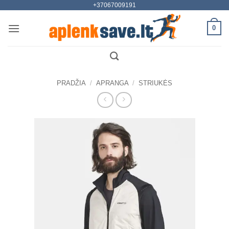
+37067009191
Skip
to
0
content
PRADŽIA
/
APRANGA
/
STRIUKĖS