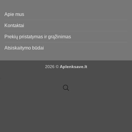
Apie mus
Kontaktai
Prekių pristatymas ir grąžinimas
Atsiskaitymo būdai
2026 ©
Aplenksave.lt