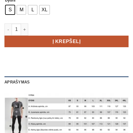
Dydis
S
M
L
XL
produkto kiekis: Craft ADV Warm Intensity LS Men's
Į KREPŠELĮ
APRAŠYMAS