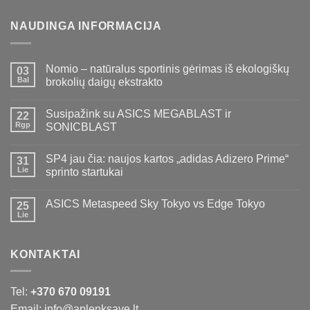
NAUDINGA INFORMACIJA
Nomio – natūralus sportinis gėrimas iš ekologiškų
03
Bal
brokolių daigų ekstrakto
Susipažink su ASICS MEGABLAST ir
22
Rgp
SONICBLAST
SP4 jau čia: naujos kartos „adidas Adizero Prime“
31
Lie
sprinto startukai
ASICS Metaspeed Sky Tokyo vs Edge Tokyo
25
Lie
KONTAKTAI
Tel:
+370 670 09191
Email: info@aplenksave.lt