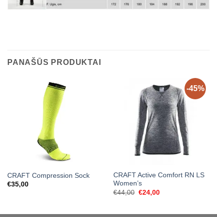
PANAŠŪS PRODUKTAI
-45%
CRAFT Active Comfort RN LS
CRAFT Compression Sock
Women’s
€
35,00
Original
Current
€
44,00
€
24,00
price
price
was:
is:
€44,00.
€24,00.