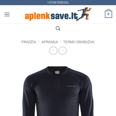
+37067009191
Skip
to
0
content
PRADŽIA
/
APRANGA
/
TERMO DRABUŽIAI