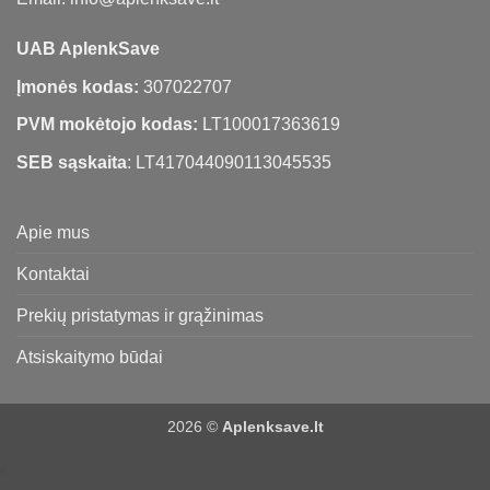
UAB AplenkSave
Įmonės kodas:
307022707
PVM mokėtojo kodas:
LT100017363619
SEB sąskaita
: LT417044090113045535
Apie mus
Kontaktai
Prekių pristatymas ir grąžinimas
Atsiskaitymo būdai
2026 ©
Aplenksave.lt