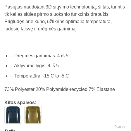
Pasiųtas naudojant 3D siųvimo technologiją, šiltas, turintis
tik kelias siūles pirmo sluoksnio funkcinis drabužis.
Prigludęs prie kūno, užtikrins optimalią temperatūrą,
judesių laisvę ir drėgmės garinimą.
– Drėgmės garinimas: 4 iš 5
– Aktyvumo lygis: 4 iš 5
– Temperatūra: -15 C to -5 C
73% Polyester 20% Polyamide-recycled 7% Elastane
Kitos spalvos:
IŠVALYTI