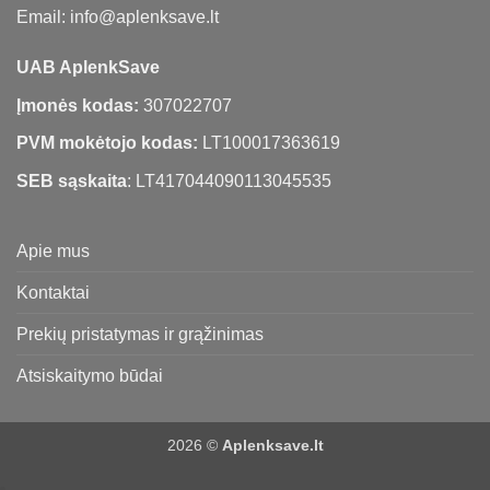
Email: info@aplenksave.lt
UAB AplenkSave
Įmonės kodas:
307022707
PVM mokėtojo kodas:
LT100017363619
SEB sąskaita
: LT417044090113045535
Apie mus
Kontaktai
Prekių pristatymas ir grąžinimas
Atsiskaitymo būdai
2026 ©
Aplenksave.lt