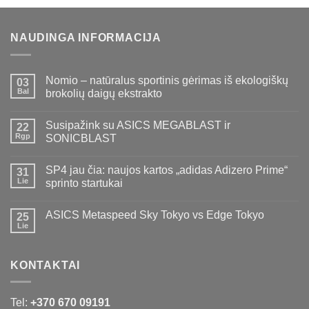
NAUDINGA INFORMACIJA
Nomio – natūralus sportinis gėrimas iš ekologiškų
03
Bal
brokolių daigų ekstrakto
Susipažink su ASICS MEGABLAST ir
22
Rgp
SONICBLAST
SP4 jau čia: naujos kartos „adidas Adizero Prime“
31
Lie
sprinto startukai
ASICS Metaspeed Sky Tokyo vs Edge Tokyo
25
Lie
KONTAKTAI
Tel:
+370 670 09191