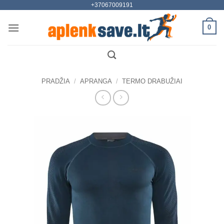
+37067009191
Skip
to
0
content
PRADŽIA
/
APRANGA
/
TERMO DRABUŽIAI