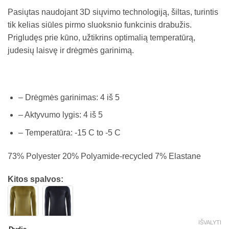
Pasiųtas naudojant 3D siųvimo technologiją, šiltas, turintis
tik kelias siūles pirmo sluoksnio funkcinis drabužis.
Prigludęs prie kūno, užtikrins optimalią temperatūrą,
judesių laisvę ir drėgmės garinimą.
– Drėgmės garinimas: 4 iš 5
– Aktyvumo lygis: 4 iš 5
– Temperatūra: -15 C to -5 C
73% Polyester 20% Polyamide-recycled 7% Elastane
Kitos spalvos:
IŠVALYTI