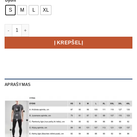
Dydis
S
M
L
XL
produkto kiekis: Craft ADV Warm Intensity LS Men's
Į KREPŠELĮ
APRAŠYMAS