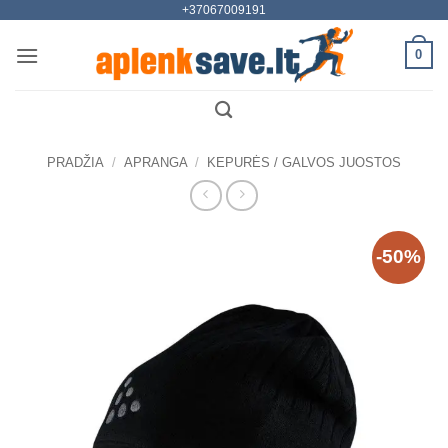
+37067009191
Skip
to
0
content
PRADŽIA
/
APRANGA
/
KEPURĖS / GALVOS JUOSTOS
-50%