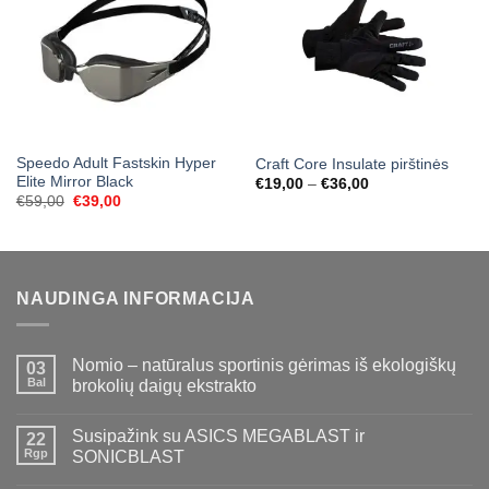
Speedo Adult Fastskin Hyper
Craft Core Insulate pirštinės
Elite Mirror Black
Price
€
19,00
–
€
36,00
range:
Original
Current
€
59,00
€
39,00
€19,00
price
price
through
was:
is:
€36,00
€59,00.
€39,00.
NAUDINGA INFORMACIJA
Nomio – natūralus sportinis gėrimas iš ekologiškų
03
Bal
brokolių daigų ekstrakto
Susipažink su ASICS MEGABLAST ir
22
Rgp
SONICBLAST