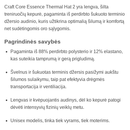
range:
Craft Core Essence Thermal Hat 2 yra lengva, šilta
€15,00
treniruočių kepurė, pagaminta iš perdirbto šukuoto terminio
through
džersio audinio, kuris užtikrina optimalią šilumą ir komfortą
€30,00
net sudėtingomis oro sąlygomis.
Pagrindinės savybės
Pagaminta iš 88% perdirbto polysterio ir 12% elastano,
kas suteikia tamprumą ir gerą prigludimą.
Švelnus ir šukuotas terminis džersis pasižymi aukštu
šilumos sulaikymu, taip pat efektyvia drėgmės
transportacija ir ventiliacija.
Lengvas ir kvėpuojantis audinys, dėl ko kepurė patogi
dėvėti intensyvių fizinių veiklų metu.
Unisex modelis, tinka tiek vyrams, tiek moterims.