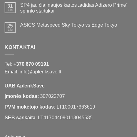
SP4 jau čia: naujos kartos „adidas Adizero Prime“
31
Lie
sprinto startukai
ASICS Metaspeed Sky Tokyo vs Edge Tokyo
25
Lie
KONTAKTAI
Tel:
+370 670 09191
Email: info@aplenksave.lt
UAB AplenkSave
Įmonės kodas:
307022707
PVM mokėtojo kodas:
LT100017363619
SEB sąskaita
: LT417044090113045535