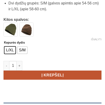
Dvi dydžių grupės: S/M (galvos apimtis apie 54-56 cm)
ir L/XL (apie 58-60 cm).
Kitos spalvos:
IŠVALYTI
Kepurės dydis
L/XL
S/M
produkto kiekis: ADV Windblock Knit kepurė
Į KREPŠELĮ