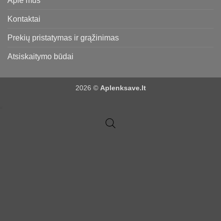
Apie mus
Kontaktai
Prekių pristatymas ir grąžinimas
Atsiskaitymo būdai
2026 ©
Aplenksave.lt