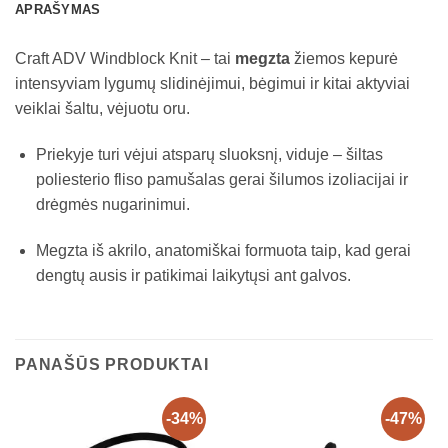
APRAŠYMAS
Craft ADV Windblock Knit – tai
megzta
žiemos kepurė
intensyviam lygumų slidinėjimui, bėgimui ir kitai aktyviai
veiklai šaltu, vėjuotu oru.
Priekyje turi vėjui atsparų sluoksnį, viduje – šiltas
poliesterio fliso pamušalas gerai šilumos izoliacijai ir
drėgmės nugarinimui.
Megzta iš akrilo, anatomiškai formuota taip, kad gerai
dengtų ausis ir patikimai laikytųsi ant galvos.
PANAŠŪS PRODUKTAI
-34%
-47%