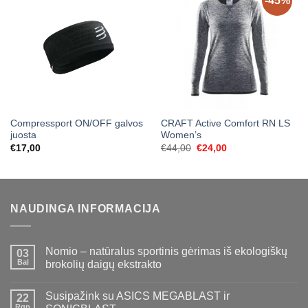
-45%
Compressport ON/OFF galvos
CRAFT Active Comfort RN LS
juosta
Women’s
Original
Current
€
17,00
€
44,00
€
24,00
price
price
was:
is:
€44,00.
€24,00.
NAUDINGA INFORMACIJA
Nomio – natūralus sportinis gėrimas iš ekologiškų
03
Bal
brokolių daigų ekstrakto
Susipažink su ASICS MEGABLAST ir
22
Rgp