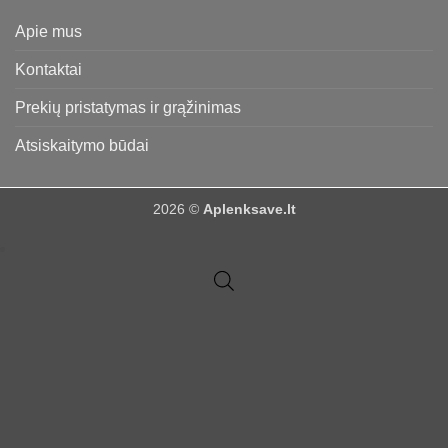
Apie mus
Kontaktai
Prekių pristatymas ir grąžinimas
Atsiskaitymo būdai
2026 ©
Aplenksave.lt