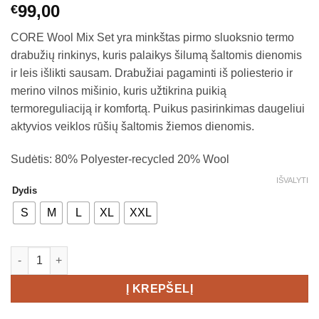
99,00
€
CORE Wool Mix Set yra minkštas pirmo sluoksnio termo
drabužių rinkinys, kuris palaikys šilumą šaltomis dienomis
ir leis išlikti sausam. Drabužiai pagaminti iš poliesterio ir
merino vilnos mišinio, kuris užtikrina puikią
termoreguliaciją ir komfortą. Puikus pasirinkimas daugeliui
aktyvios veiklos rūšių šaltomis žiemos dienomis.
Sudėtis: 80% Polyester-recycled 20% Wool
IŠVALYTI
Dydis
S
M
L
XL
XXL
produkto kiekis: CRAFT Core Wool Mix Men's komplektas Black
Į KREPŠELĮ