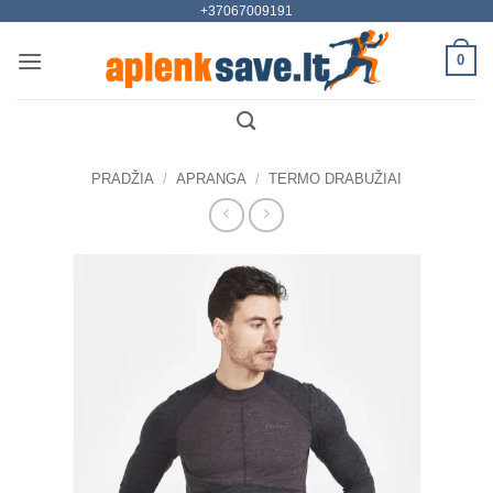
+37067009191
Skip
to
0
content
PRADŽIA
/
APRANGA
/
TERMO DRABUŽIAI