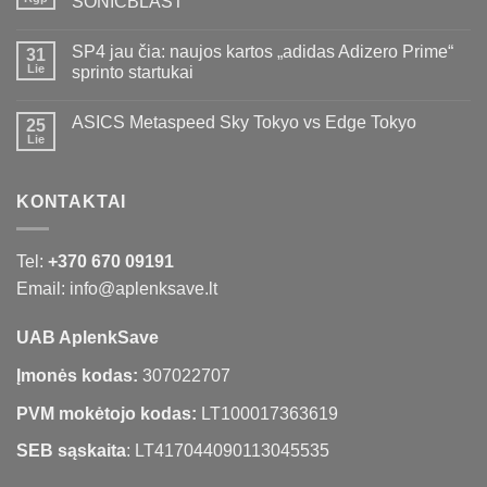
SONICBLAST
SP4 jau čia: naujos kartos „adidas Adizero Prime“
31
Lie
sprinto startukai
ASICS Metaspeed Sky Tokyo vs Edge Tokyo
25
Lie
KONTAKTAI
Tel:
+370 670 09191
Email: info@aplenksave.lt
UAB AplenkSave
Įmonės kodas:
307022707
PVM mokėtojo kodas:
LT100017363619
SEB sąskaita
: LT417044090113045535