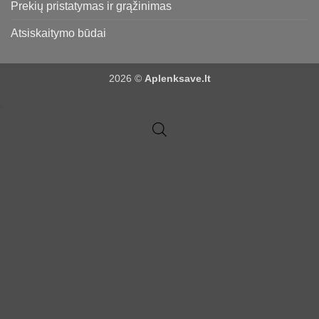
Prekių pristatymas ir grąžinimas
Atsiskaitymo būdai
2026 ©
Aplenksave.lt