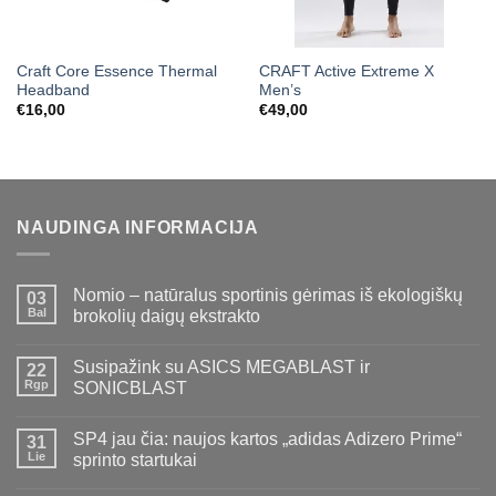
Craft Core Essence Thermal
CRAFT Active Extreme X
Headband
Men’s
€
16,00
€
49,00
NAUDINGA INFORMACIJA
Nomio – natūralus sportinis gėrimas iš ekologiškų
03
Bal
brokolių daigų ekstrakto
Susipažink su ASICS MEGABLAST ir
22
Rgp
SONICBLAST
SP4 jau čia: naujos kartos „adidas Adizero Prime“
31
Lie
sprinto startukai