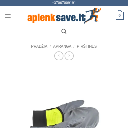
+37067009191
Skip
to
0
content
PRADŽIA
/
APRANGA
/
PIRŠTINĖS