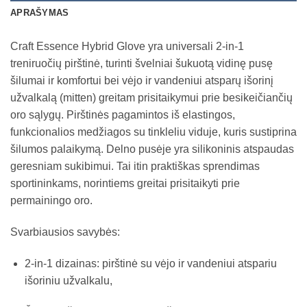
APRAŠYMAS
Craft Essence Hybrid Glove yra universali 2-in-1
treniruočių pirštinė, turinti švelniai šukuotą vidinę pusę
šilumai ir komfortui bei vėjo ir vandeniui atsparų išorinį
užvalkalą (mitten) greitam prisitaikymui prie besikeičiančių
oro sąlygų. Pirštinės pagamintos iš elastingos,
funkcionalios medžiagos su tinkleliu viduje, kuris sustiprina
šilumos palaikymą. Delno pusėje yra silikoninis atspaudas
geresniam sukibimui. Tai itin praktiškas sprendimas
sportininkams, norintiems greitai prisitaikyti prie
permainingo oro.
Svarbiausios savybės:
2-in-1 dizainas: pirštinė su vėjo ir vandeniui atspariu
išoriniu užvalkalu,