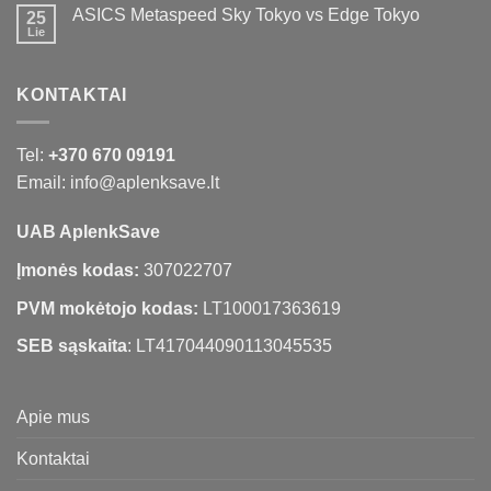
ASICS Metaspeed Sky Tokyo vs Edge Tokyo
25
Lie
KONTAKTAI
Tel:
+370 670 09191
Email: info@aplenksave.lt
UAB AplenkSave
Įmonės kodas:
307022707
PVM mokėtojo kodas:
LT100017363619
SEB sąskaita
: LT417044090113045535
Apie mus
Kontaktai