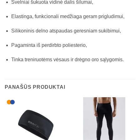
Švelniai šukuota vidinė dalis šilumai,
Elastinga, funkcionali medžiaga geram prigludimui,
Silikoninis delno atspaudas geresniam sukibimui,
Pagaminta iš perdirbto poliesterio,
Tinka treniruotėms vėsaus ir drėgno oro sąlygomis.
PANAŠŪS PRODUKTAI