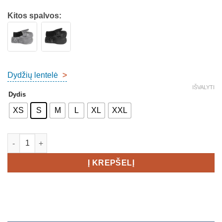
Kitos spalvos:
Dydžių lentelė
>
IŠVALYTI
Dydis
XS
S
M
L
XL
XXL
produkto kiekis: CRAFT Essence Hybrid Glove Pirštinės
Į KREPŠELĮ