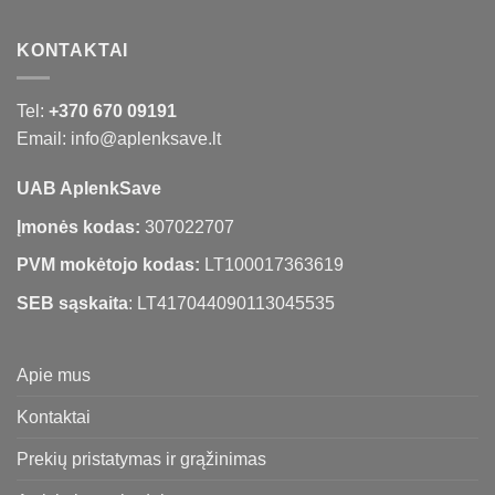
KONTAKTAI
Tel:
+370 670 09191
Email: info@aplenksave.lt
UAB AplenkSave
Įmonės kodas:
307022707
PVM mokėtojo kodas:
LT100017363619
SEB sąskaita
: LT417044090113045535
Apie mus
Kontaktai
Prekių pristatymas ir grąžinimas