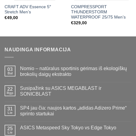
CRAFT ADV Essence 5″
COMPRESSPORT
Stretch Men’s
THUNDERSTORM
WATERPROOF 25/75 Men’s
€
49,00
€
329,00
NAUDINGA INFORMACIJA
Nomio – natūralus sportinis gėrimas iš ekologiškų
03
Bal
brokolių daigų ekstrakto
Susipažink su ASICS MEGABLAST ir
22
Rgp
SONICBLAST
SP4 jau čia: naujos kartos „adidas Adizero Prime“
31
Lie
sprinto startukai
ASICS Metaspeed Sky Tokyo vs Edge Tokyo
25
Lie