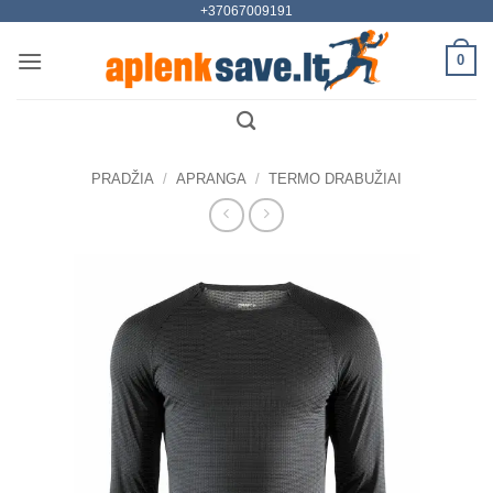
+37067009191
Skip
to
0
content
PRADŽIA
/
APRANGA
/
TERMO DRABUŽIAI