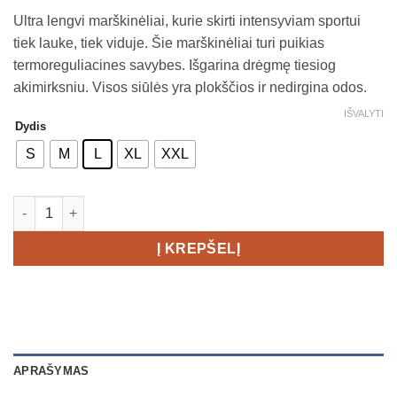
Ultra lengvi marškinėliai, kurie skirti intensyviam sportui
tiek lauke, tiek viduje. Šie marškinėliai turi puikias
termoreguliacines savybes. Išgarina drėgmę tiesiog
akimirksniu. Visos siūlės yra plokščios ir nedirgina odos.
IŠVALYTI
Dydis
S
M
L
XL
XXL
produkto kiekis: Craft PRO Dry Nanoweight LS Men's
Į KREPŠELĮ
APRAŠYMAS