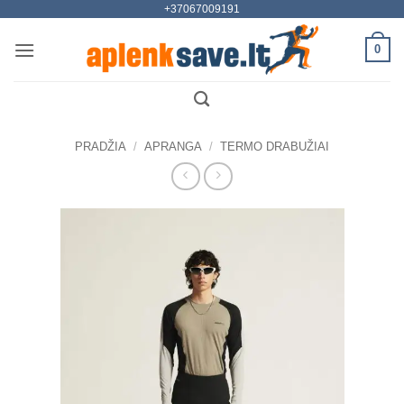
+37067009191
Skip
to
0
content
PRADŽIA
/
APRANGA
/
TERMO DRABUŽIAI