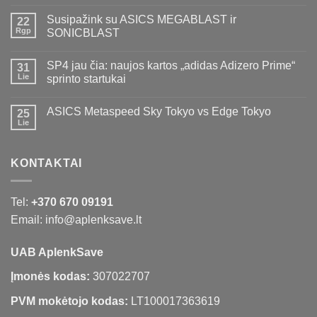
Susipažink su ASICS MEGABLAST ir
22
Rgp
SONICBLAST
SP4 jau čia: naujos kartos „adidas Adizero Prime“
31
Lie
sprinto startukai
ASICS Metaspeed Sky Tokyo vs Edge Tokyo
25
Lie
KONTAKTAI
Tel:
+370 670 09191
Email: info@aplenksave.lt
UAB AplenkSave
Įmonės kodas:
307022707
PVM mokėtojo kodas:
LT100017363619