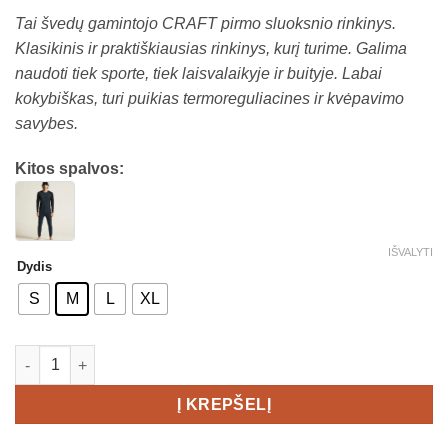
Tai švedų gamintojo CRAFT pirmo sluoksnio rinkinys.
Klasikinis ir praktiškiausias rinkinys, kurį turime. Galima
naudoti tiek sporte, tiek laisvalaikyje ir buityje. Labai
kokybiškas, turi puikias termoreguliacines ir kvėpavimo
savybes.
Kitos spalvos:
IŠVALYTI
Dydis
S
M
L
XL
produkto kiekis: CRAFT Baselayer Set Men's komplektas
Į KREPŠELĮ