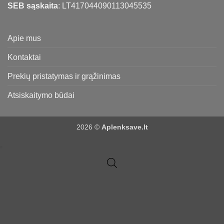
SEB sąskaita
: LT417044090113045535
Apie mus
Kontaktai
Prekių pristatymas ir grąžinimas
Atsiskaitymo būdai
2026 ©
Aplenksave.lt