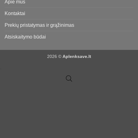
Apie mus
Kontaktai
Prekių pristatymas ir grąžinimas
Atsiskaitymo būdai
2026 ©
Aplenksave.lt