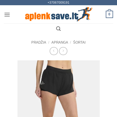
+37067009191
Skip
to
0
content
PRADŽIA
/
APRANGA
/
ŠORTAI