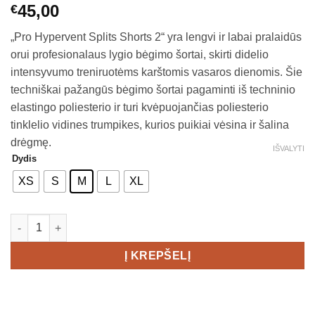
45,00
€
„Pro Hypervent Splits Shorts 2“ yra lengvi ir labai pralaidūs
orui profesionalaus lygio bėgimo šortai, skirti didelio
intensyvumo treniruotėms karštomis vasaros dienomis. Šie
techniškai pažangūs bėgimo šortai pagaminti iš techninio
elastingo poliesterio ir turi kvėpuojančias poliesterio
tinklelio vidines trumpikes, kurios puikiai vėsina ir šalina
drėgmę.
IŠVALYTI
Dydis
XS
S
M
L
XL
produkto kiekis: CRAFT PRO Hypervent Split Shorts 2 Women's
Į KREPŠELĮ