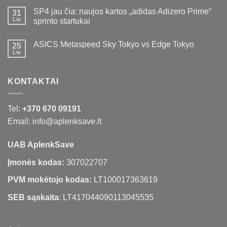
SP4 jau čia: naujos kartos „adidas Adizero Prime“
31
Lie
sprinto startukai
ASICS Metaspeed Sky Tokyo vs Edge Tokyo
25
Lie
KONTAKTAI
Tel:
+370 670 09191
Email: info@aplenksave.lt
UAB AplenkSave
Įmonės kodas:
307022707
PVM mokėtojo kodas:
LT100017363619
SEB sąskaita
: LT417044090113045535