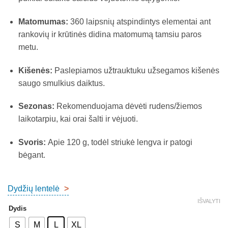
Matomumas:
360 laipsnių atspindintys elementai ant
rankovių ir krūtinės didina matomumą tamsiu paros
metu.
Kišenės:
Paslepiamos užtrauktuku užsegamos kišenės
saugo smulkius daiktus.
Sezonas:
Rekomenduojama dėvėti rudens/žiemos
laikotarpiu, kai orai šalti ir vėjuoti.
Svoris:
Apie 120 g, todėl striukė lengva ir patogi
bėgant.
Dydžių lentelė
>
IŠVALYTI
Dydis
S
M
L
XL