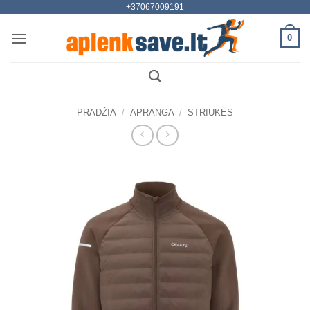
+37067009191
Skip
to
0
content
PRADŽIA
/
APRANGA
/
STRIUKĖS