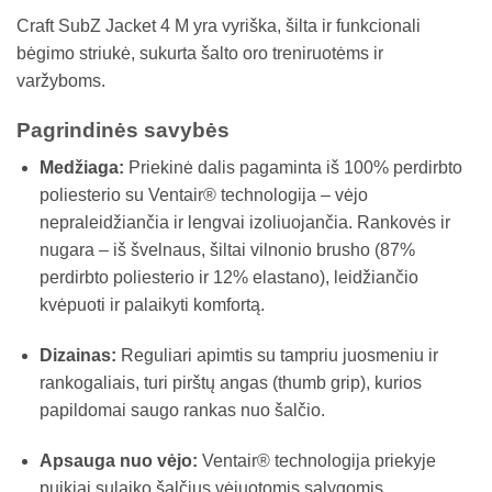
Craft SubZ Jacket 4 M yra vyriška, šilta ir funkcionali
bėgimo striukė, sukurta šalto oro treniruotėms ir
varžyboms.
Pagrindinės savybės
Medžiaga:
Priekinė dalis pagaminta iš 100% perdirbto
poliesterio su Ventair® technologija – vėjo
nepraleidžiančia ir lengvai izoliuojančia. Rankovės ir
nugara – iš švelnaus, šiltai vilnonio brusho (87%
perdirbto poliesterio ir 12% elastano), leidžiančio
kvėpuoti ir palaikyti komfortą.
Dizainas:
Reguliari apimtis su tampriu juosmeniu ir
rankogaliais, turi pirštų angas (thumb grip), kurios
papildomai saugo rankas nuo šalčio.
Apsauga nuo vėjo:
Ventair® technologija priekyje
puikiai sulaiko šalčius vėjuotomis sąlygomis.