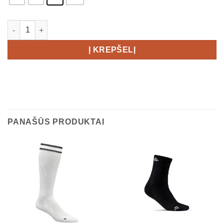
produkto kiekis: CRAFT SubZ Jacket 4 Men's
Į KREPŠELĮ
PANAŠŪS PRODUKTAI