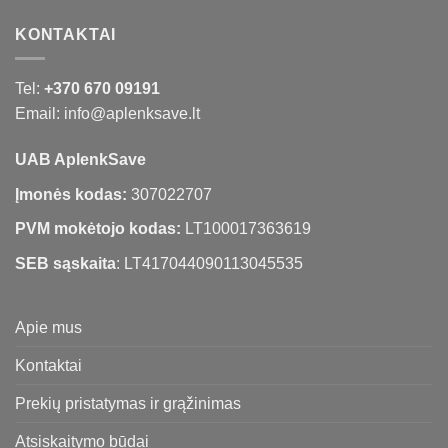
KONTAKTAI
Tel:
+370 670 09191
Email: info@aplenksave.lt
UAB AplenkSave
Įmonės kodas:
307022707
PVM mokėtojo kodas:
LT100017363619
SEB sąskaita
: LT417044090113045535
Apie mus
Kontaktai
Prekių pristatymas ir grąžinimas
Atsiskaitymo būdai