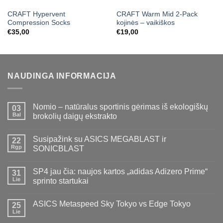
CRAFT Hypervent
CRAFT Warm Mid 2-Pack
Compression Socks
kojinės – vaikiškos
€
35,00
€
19,00
NAUDINGA INFORMACIJA
Nomio – natūralus sportinis gėrimas iš ekologiškų
03
Bal
brokolių daigų ekstrakto
Susipažink su ASICS MEGABLAST ir
22
Rgp
SONICBLAST
SP4 jau čia: naujos kartos „adidas Adizero Prime“
31
Lie
sprinto startukai
ASICS Metaspeed Sky Tokyo vs Edge Tokyo
25
Lie