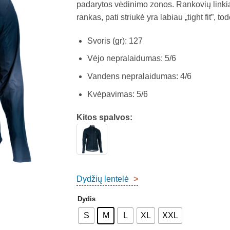
padarytos vėdinimo zonos. Rankovių linki
rankas, pati striukė yra labiau „tight fit”, t
Svoris (gr): 127
Vėjo nepralaidumas: 5/6
Vandens nepralaidumas: 4/6
Kvėpavimas: 5/6
Kitos spalvos:
Dydžių lentelė
>
Dydis
S
M
L
XL
XXL