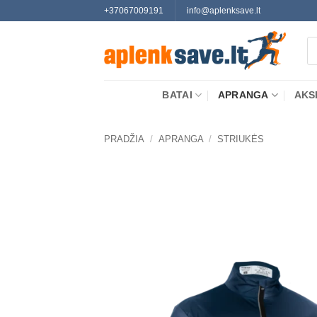
Skip
+37067009191
info@aplenksave.lt
to
Pr
content
se
BATAI
APRANGA
AKS
PRADŽIA
/
APRANGA
/
STRIUKĖS