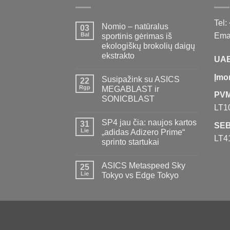
Tel:
Nomio – natūralus
03
Bal
Emai
sportinis gėrimas iš
ekologiškų brokolių daigų
ekstrakto
UAB
Įmo
Susipažink su ASICS
22
Rgp
MEGABLAST ir
PVM
SONICBLAST
LT1
SP4 jau čia: naujos kartos
31
SEB
Lie
„adidas Adizero Prime“
LT4
sprinto startukai
ASICS Metaspeed Sky
25
Lie
Tokyo vs Edge Tokyo