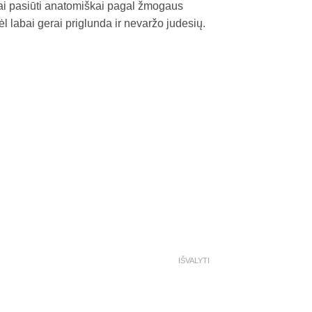
ai pasiūti anatomiškai pagal žmogaus
odėl labai gerai priglunda ir nevaržo judesių.
IŠVALYTI