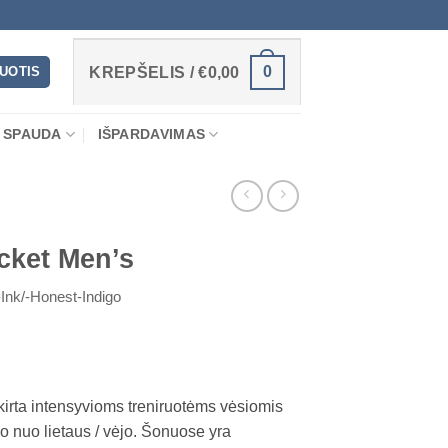
0
RUOTIS
KREPŠELIS /
€
0,00
 SPAUDA
IŠPARDAVIMAS
cket Men’s
Ink/-Honest-Indigo
irta intensyvioms treniruotėms vėsiomis
o nuo lietaus / vėjo. Šonuose yra