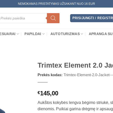
NEMOKAMAS PRISTATYMAS UŽSAKANT NUO 16 EUR
oducts
arch
PRISIJUNGTI / REGIST
ESUARAI
PAPILDAI
AUTOTURIZMAS
APRANGA SU
Trimtex Element 2.0 Ja
Prekės kodas:
Trimtex-Element-2.0-Jacket---
145,00
€
Aukštos kokybės lengva bėgimo striukė, sk
dienomis. Puikiai garina drėgmę ir apsaug