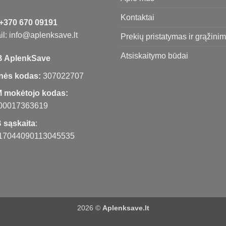
Kontaktai
+370 670 09191
l: info@aplenksave.lt
Prekių pristatymas ir grąžini
Atsiskaitymo būdai
 AplenkSave
nės kodas:
307022707
 mokėtojo kodas:
00017363619
 sąskaita
:
17044090113045535
2026 ©
Aplenksave.lt