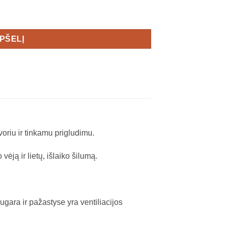
t Men's
EPŠELĮ
oriu ir tinkamu prigludimu.
ją ir lietų, išlaiko šilumą.
ugara ir pažastyse yra ventiliacijos