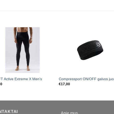
T Active Extreme X Men’s
Compressport ON/OFF galvos juo
00
€
17,00
NTAKTAI
Apie mus