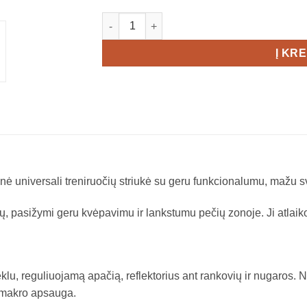
produkto kiekis: Trimtex Element 2.0 Jacke
Į KR
nė universali treniruočių striukė su geru funkcionalumu, mažu sv
 pasižymi geru kvėpavimu ir lankstumu pečių zonoje. Ji atlaiko vė
ėklu, reguliuojamą apačią, reflektorius ant rankovių ir nugaros. N
 smakro apsauga.