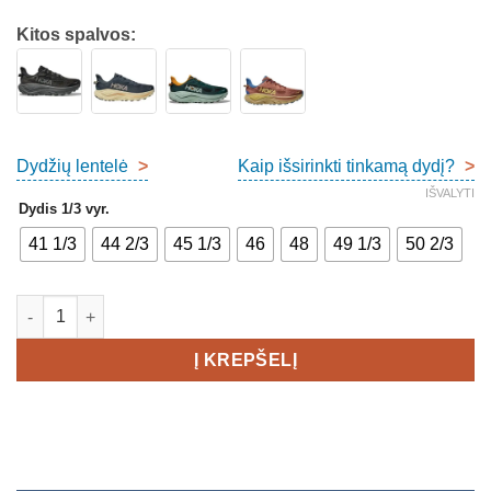
Kitos spalvos:
Dydžių lentelė
>
Kaip išsirinkti tinkamą dydį?
>
IŠVALYTI
Dydis 1/3 vyr.
41 1/3
44 2/3
45 1/3
46
48
49 1/3
50 2/3
produkto kiekis: Hoka Challenger 8 Men's
Į KREPŠELĮ