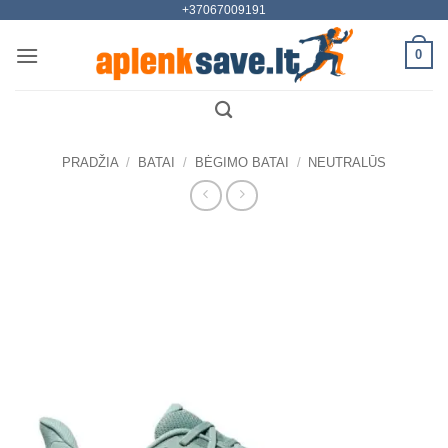
+37067009191
Skip
to
0
content
PRADŽIA
/
BATAI
/
BĖGIMO BATAI
/
NEUTRALŪS