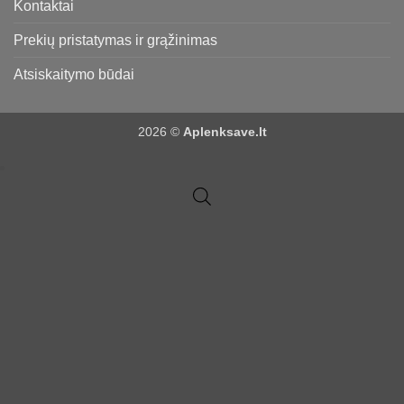
Kontaktai
Prekių pristatymas ir grąžinimas
Atsiskaitymo būdai
2026 ©
Aplenksave.lt