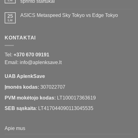
Lie
sprinto startukai
ASICS Metaspeed Sky Tokyo vs Edge Tokyo
25
Lie
KONTAKTAI
Tel:
+370 670 09191
Email: info@aplenksave.lt
UAB AplenkSave
Įmonės kodas:
307022707
PVM mokėtojo kodas:
LT100017363619
SEB sąskaita
: LT417044090113045535
Apie mus