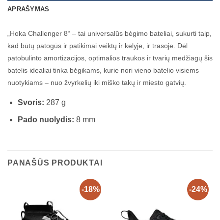
APRAŠYMAS
„Hoka Challenger 8“ – tai universalūs bėgimo bateliai, sukurti taip,
kad būtų patogūs ir patikimai veiktų ir kelyje, ir trasoje. Dėl
patobulinto amortizacijos, optimalios traukos ir tvarių medžiagų šis
batelis idealiai tinka bėgikams, kurie nori vieno batelio visiems
nuotykiams – nuo žvyrkelių iki miško takų ir miesto gatvių.
Svoris:
287 g
Pado nuolydis:
8 mm
PANAŠŪS PRODUKTAI
-18%
-24%