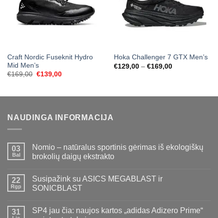
Craft Nordic Fuseknit Hydro
Hoka Challenger 7 GTX Men’s
Mid Men’s
Price
€
129,00
–
€
169,00
range:
Original
Current
€
169,00
€
139,00
€129,00
price
price
through
was:
is:
€169,00
€169,00.
€139,00.
NAUDINGA INFORMACIJA
Nomio – natūralus sportinis gėrimas iš ekologiškų
03
Bal
brokolių daigų ekstrakto
Susipažink su ASICS MEGABLAST ir
22
Rgp
SONICBLAST
SP4 jau čia: naujos kartos „adidas Adizero Prime“
31