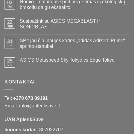
Nomio – natūralus sportinis gėrimas iš ekologiškų
03
Bal
brokolių daigų ekstrakto
Susipažink su ASICS MEGABLAST ir
22
Rgp
SONICBLAST
SP4 jau čia: naujos kartos „adidas Adizero Prime“
31
Lie
sprinto startukai
ASICS Metaspeed Sky Tokyo vs Edge Tokyo
25
Lie
KONTAKTAI
Tel:
+370 670 09191
Email: info@aplenksave.lt
UAB AplenkSave
Įmonės kodas:
307022707