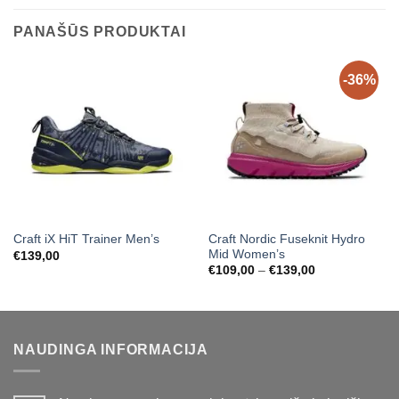
PANAŠŪS PRODUKTAI
-36%
Craft Nordic Fuseknit Hydro
Craft iX HiT Trainer Men’s
Mid Women’s
€
139,00
Price
€
109,00
–
€
139,00
range:
€109,00
through
€139,00
NAUDINGA INFORMACIJA