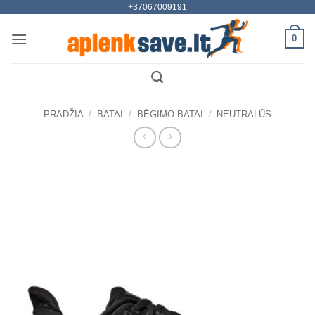
+37067009191
Skip
to
0
content
PRADŽIA
/
BATAI
/
BĖGIMO BATAI
/
NEUTRALŪS