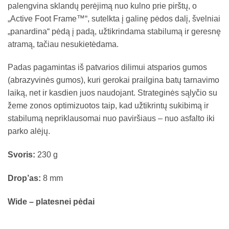
palengvina sklandų perėjimą nuo kulno prie pirštų, o
„Active Foot Frame™“, sutelkta į galinę pėdos dalį, švelniai
„panardina“ pėdą į padą, užtikrindama stabilumą ir geresnę
atramą, tačiau nesukietėdama.
Padas pagamintas iš patvarios dilimui atsparios gumos
(abrazyvinės gumos), kuri gerokai prailgina batų tarnavimo
laiką, net ir kasdien juos naudojant. Strateginės sąlyčio su
žeme zonos optimizuotos taip, kad užtikrintų sukibimą ir
stabilumą nepriklausomai nuo paviršiaus – nuo asfalto iki
parko alėjų.
Svoris:
230 g
Drop’as:
8 mm
Wide – platesnei pėdai