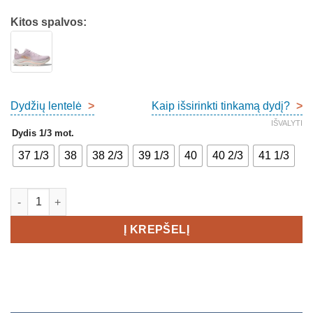
Kitos spalvos:
Dydžių lentelė
>
Kaip išsirinkti tinkamą dydį?
>
IŠVALYTI
Dydis 1/3 mot.
37 1/3
38
38 2/3
39 1/3
40
40 2/3
41 1/3
produkto kiekis: Hoka Clifton 10 WIDE Women's
Į KREPŠELĮ