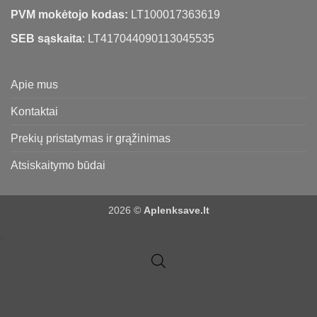
PVM mokėtojo kodas:
LT100017363619
SEB sąskaita
: LT417044090113045535
Apie mus
Kontaktai
Prekių pristatymas ir grąžinimas
Atsiskaitymo būdai
2026 ©
Aplenksave.lt