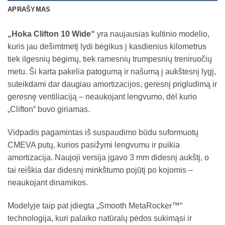
APRAŠYMAS
„Hoka Clifton 10 Wide“
yra naujausias kultinio modelio,
kuris jau dešimtmetį lydi bėgikus į kasdienius kilometrus
tiek ilgesnių bėgimų, tiek ramesnių trumpesnių treniruočių
metu. Ši karta pakelia patogumą ir našumą į aukštesnį lygį,
suteikdami dar daugiau amortizacijos, geresnį prigludimą ir
geresnę ventiliaciją – neaukojant lengvumo, dėl kurio
„Clifton“ buvo giriamas.
Vidpadis pagamintas iš suspaudimo būdu suformuotų
CMEVA putų, kurios pasižymi lengvumu ir puikia
amortizacija. Naujoji versija įgavo 3 mm didesnį aukštį, o
tai reiškia dar didesnį minkštumo pojūtį po kojomis –
neaukojant dinamikos.
Modelyje taip pat įdiegta „Smooth MetaRocker™“
technologija, kuri palaiko natūralų pėdos sukimąsi ir