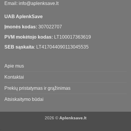
Email: info@aplenksave.lt
UAB AplenkSave
Įmonės kodas:
307022707
PVM mokėtojo kodas:
LT100017363619
SEB sąskaita
: LT417044090113045535
Apie mus
Kontaktai
Prekių pristatymas ir grąžinimas
Atsiskaitymo būdai
2026 ©
Aplenksave.lt