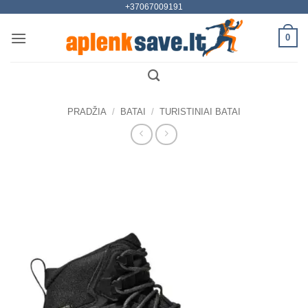
+37067009191
Skip
to
0
content
PRADŽIA
/
BATAI
/
TURISTINIAI BATAI