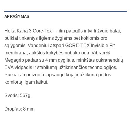
APRAŠYMAS
Hoka Kaha 3 Gore-Tex — itin patogūs ir tvirti žygio batai,
puikiai tinkantys ilgiems žygiams bet kokiomis oro
sąlygomis. Vandeniui atspari GORE-TEX Invisible Fit
membrana, aukštos kokybės nubuko oda, Vibram®
Megagrip padas su 4 mm dygliais, minkštas cukranendrių
EVA vidpadis ir stabilumą užtikrinančios technologijos.
Puikiai amortizuoja, apsaugo koją ir užtikrina pėdos
komfortą ilgam laikui.
Svoris: 567g.
Drop’as: 8 mm