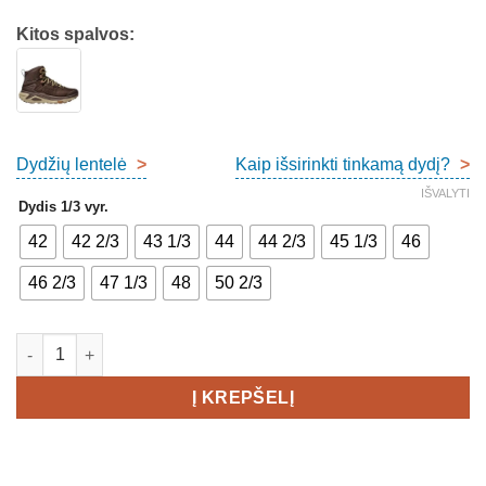
Kitos spalvos:
Dydžių lentelė
>
Kaip išsirinkti tinkamą dydį?
>
IŠVALYTI
Dydis 1/3 vyr.
42
42 2/3
43 1/3
44
44 2/3
45 1/3
46
46 2/3
47 1/3
48
50 2/3
produkto kiekis: Hoka Kaha 3 GTX Men's
Į KREPŠELĮ