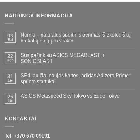
NAUDINGA INFORMACIJA
Nomio – natūralus sportinis gėrimas iš ekologiškų
03
Bal
brokolių daigų ekstrakto
Susipažink su ASICS MEGABLAST ir
22
Rgp
SONICBLAST
SP4 jau čia: naujos kartos „adidas Adizero Prime“
31
Lie
sprinto startukai
ASICS Metaspeed Sky Tokyo vs Edge Tokyo
25
Lie
KONTAKTAI
Tel:
+370 670 09191