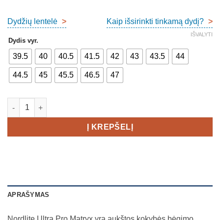
Dydžių lentelė
>
Kaip išsirinkti tinkamą dydį?
>
IŠVALYTI
Dydis vyr.
39.5
40
40.5
41.5
42
43
43.5
44
44.5
45
45.5
46.5
47
produkto kiekis: Craft Nordlite Ultra Pro Matryx Men's
Į KREPŠELĮ
APRAŠYMAS
Nordlite Ultra Pro Matryx yra aukštos kokybės bėgimo