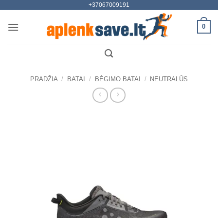
+37067009191
Skip
to
0
content
PRADŽIA
/
BATAI
/
BĖGIMO BATAI
/
NEUTRALŪS