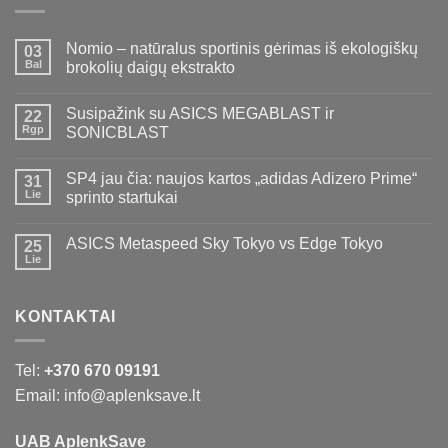
Nomio – natūralus sportinis gėrimas iš ekologiškų
03
Bal
brokolių daigų ekstrakto
Susipažink su ASICS MEGABLAST ir
22
Rgp
SONICBLAST
SP4 jau čia: naujos kartos „adidas Adizero Prime“
31
Lie
sprinto startukai
ASICS Metaspeed Sky Tokyo vs Edge Tokyo
25
Lie
KONTAKTAI
Tel:
+370 670 09191
Email: info@aplenksave.lt
UAB AplenkSave