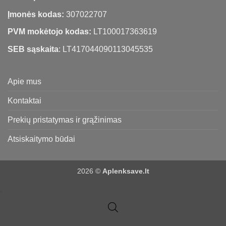
Įmonės kodas:
307022707
PVM mokėtojo kodas:
LT100017363619
SEB sąskaita
: LT417044090113045535
Apie mus
Kontaktai
Prekių pristatymas ir grąžinimas
Atsiskaitymo būdai
2026 ©
Aplenksave.lt