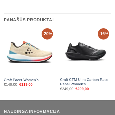
PANAŠŪS PRODUKTAI
-20%
-16%
Craft CTM Ultra Carbon Race
Craft Pacer Women’s
Rebel Women’s
Original
Current
€
149,00
€
119,00
price
price
Original
Current
€
249,00
€
209,00
was:
is:
price
price
€149,00.
€119,00.
was:
is:
€249,00.
€209,00.
NAUDINGA INFORMACIJA