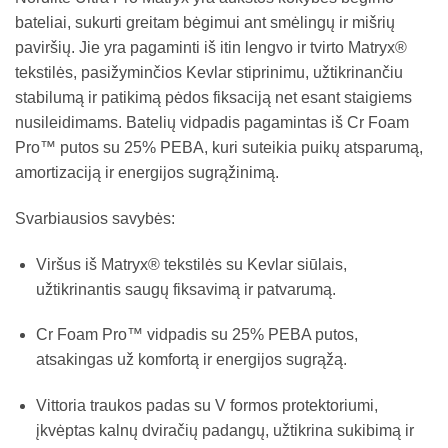
bateliai, sukurti greitam bėgimui ant smėlingų ir mišrių
paviršių. Jie yra pagaminti iš itin lengvo ir tvirto Matryx®
tekstilės, pasižyminčios Kevlar stiprinimu, užtikrinančiu
stabilumą ir patikimą pėdos fiksaciją net esant staigiems
nusileidimams. Batelių vidpadis pagamintas iš Cr Foam
Pro™ putos su 25% PEBA, kuri suteikia puikų atsparumą,
amortizaciją ir energijos sugrąžinimą.
Svarbiausios savybės:
Viršus iš Matryx® tekstilės su Kevlar siūlais,
užtikrinantis saugų fiksavimą ir patvarumą.
Cr Foam Pro™ vidpadis su 25% PEBA putos,
atsakingas už komfortą ir energijos sugrąžą.
Vittoria traukos padas su V formos protektoriumi,
įkvėptas kalnų dviračių padangų, užtikrina sukibimą ir