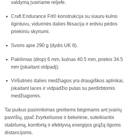
valdymą įvairiame reljefe.
Craft Endurance Fit® konstrukcija su siauru kulno
ilgintuvu, vidurinės dalies fiksacija ir erdviu pėdos
priekiniu skyriumi.
Svoris apie 290 g (dydis UK 8).
Pakilimas (drop) 6 mm, kulnas 40.5 mm, priekis 34.5
mm (įskaitant vidpadį).
Viršutinės dalies medžiagos yra draugiškos aplinkai,
įskaitant laces ir vidpadžio putas su perdirbtomis
medžiagomis.
Tai puikus pasirinkimas greitiems bėgimams ant įvairių
paviršių, ypač žvyrkeliuose ir bekelėse, suteikiantis
stabilumą, komfortą ir efektyvią energijos grąžą ilgoms
distancijoms.