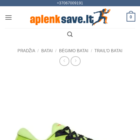
+37067009191
Skip
to
0
content
PRADŽIA
/
BATAI
/
BĖGIMO BATAI
/
TRAIL'O BATAI