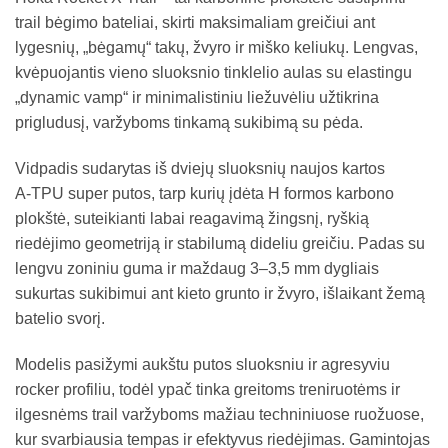
trail bėgimo bateliai, skirti maksimaliam greičiui ant
lygesnių, „bėgamų“ takų, žvyro ir miško keliukų. Lengvas,
kvėpuojantis vieno sluoksnio tinklelio aulas su elastingu
„dynamic vamp“ ir minimalistiniu liežuvėliu užtikrina
prigludusį, varžyboms tinkamą sukibimą su pėda.
Vidpadis sudarytas iš dviejų sluoksnių naujos kartos
A‑TPU super putos, tarp kurių įdėta H formos karbono
plokštė, suteikianti labai reagavimą žingsnį, ryškią
riedėjimo geometriją ir stabilumą dideliu greičiu. Padas su
lengvu zoniniu guma ir maždaug 3–3,5 mm dygliais
sukurtas sukibimui ant kieto grunto ir žvyro, išlaikant žemą
batelio svorį.
Modelis pasižymi aukštu putos sluoksniu ir agresyviu
rocker profiliu, todėl ypač tinka greitoms treniruotėms ir
ilgesnėms trail varžyboms mažiau techniniuose ruožuose,
kur svarbiausia tempas ir efektyvus riedėjimas. Gamintojas