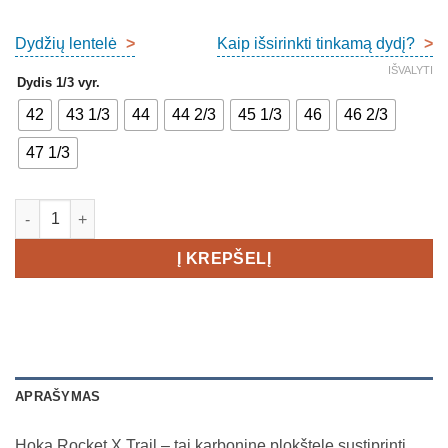
Dydžių lentelė
>
Kaip išsirinkti tinkamą dydį?
>
IŠVALYTI
Dydis 1/3 vyr.
42
43 1/3
44
44 2/3
45 1/3
46
46 2/3
47 1/3
produkto kiekis: Hoka Rocket X Trail Running Men's
Į KREPŠELĮ
APRAŠYMAS
Hoka Rocket X Trail – tai karbonine plokštele sustiprinti