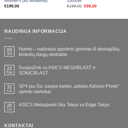
Women’s (su vinutėmis)
10000m
Original
Current
€
199,00
€
199,00
€
99,00
price
price
was:
is:
€199,00.
€99,00.
NAUDINGA INFORMACIJA
Nomio – natūralus sportinis gėrimas iš ekologiškų
03
Bal
brokolių daigų ekstrakto
Susipažink su ASICS MEGABLAST ir
22
Rgp
SONICBLAST
SP4 jau čia: naujos kartos „adidas Adizero Prime“
31
Lie
sprinto startukai
ASICS Metaspeed Sky Tokyo vs Edge Tokyo
25
Lie
KONTAKTAI