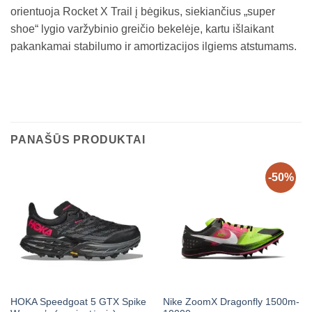
orientuoja Rocket X Trail į bėgikus, siekiančius „super
shoe“ lygio varžybinio greičio bekelėje, kartu išlaikant
pakankamai stabilumo ir amortizacijos ilgiems atstumams.
PANAŠŪS PRODUKTAI
-50%
HOKA Speedgoat 5 GTX Spike
Nike ZoomX Dragonfly 1500m-