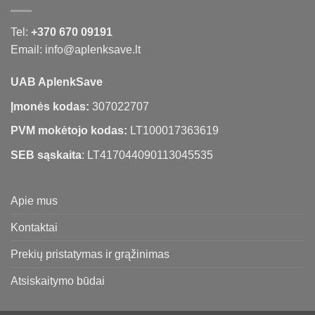
Tel:
+370 670 09191
Email: info@aplenksave.lt
UAB AplenkSave
Įmonės kodas:
307022707
PVM mokėtojo kodas:
LT100017363619
SEB sąskaita
: LT417044090113045535
Apie mus
Kontaktai
Prekių pristatymas ir grąžinimas
Atsiskaitymo būdai