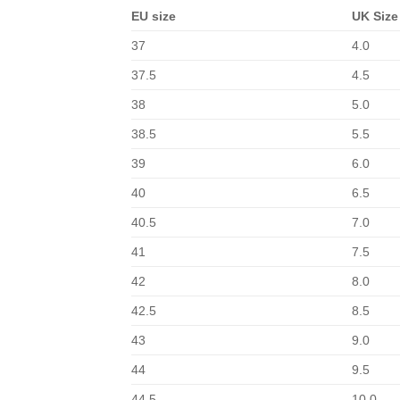
EU size
UK Size
37
4.0
37.5
4.5
38
5.0
38.5
5.5
39
6.0
40
6.5
40.5
7.0
41
7.5
42
8.0
42.5
8.5
43
9.0
44
9.5
44.5
10.0