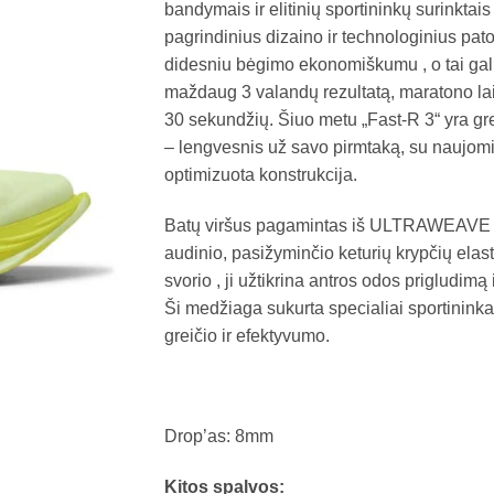
bandymais ir elitinių sportininkų surinktais
pagrindinius dizaino ir technologinius pat
didesniu bėgimo ekonomiškumu , o tai gali
maždaug 3 valandų rezultatą, maratono la
30 sekundžių. Šiuo metu „Fast-R 3“ yra g
– lengvesnis už savo pirmtaką, su naujomi
optimizuota konstrukcija.
Batų viršus pagamintas iš ULTRAWEAVE m
audinio, pasižyminčio keturių krypčių elast
svorio , ji užtikrina antros odos prigludimą 
Ši medžiaga sukurta specialiai sportinink
greičio ir efektyvumo.
Drop’as: 8mm
Kitos spalvos: