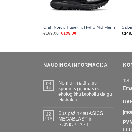
Craft Nordic Fuseknit Hydro Mid Men’s
Salo
Original
Current
€
169,00
€
139,00
€
149
price
price
was:
is:
€169,00.
€139,00.
NAUDINGA INFORMACIJA
KO
Tel:
Nomio – natūralus
03
Bal
Emai
sportinis gėrimas iš
ekologiškų brokolių daigų
ekstrakto
UAB
Įmo
Susipažink su ASICS
22
Rgp
MEGABLAST ir
PVM
SONICBLAST
LT1