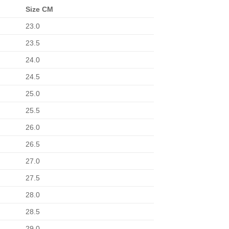
Size CM
23.0
23.5
24.0
24.5
25.0
25.5
26.0
26.5
27.0
27.5
28.0
28.5
29.0