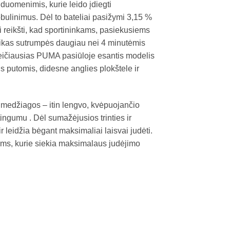
 duomenimis, kurie leido įdiegti
obulinimus. Dėl to bateliai pasižymi 3,15 %
 reikšti, kad sportininkams, pasiekusiems
ikas sutrumpės daugiau nei 4 minutėmis
reičiausias PUMA pasiūloje esantis modelis
s putomis, didesne anglies plokštele ir
edžiagos – itin lengvo, kvėpuojančio
ingumu . Dėl sumažėjusios trinties ir
ir leidžia bėgant maksimaliai laisvai judėti.
ams, kurie siekia maksimalaus judėjimo