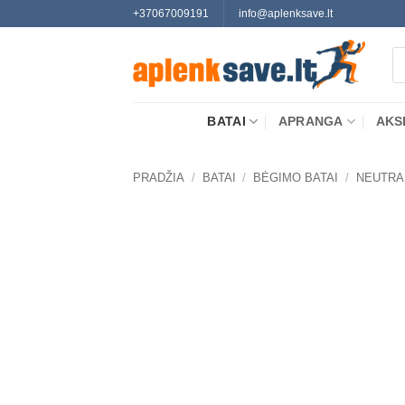
Skip
+37067009191
info@aplenksave.lt
to
Pr
content
se
BATAI
APRANGA
AKS
PRADŽIA
/
BATAI
/
BĖGIMO BATAI
/
NEUTRA