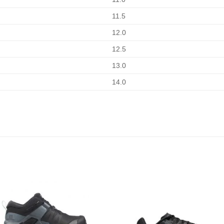
11.5
12.0
12.5
13.0
14.0