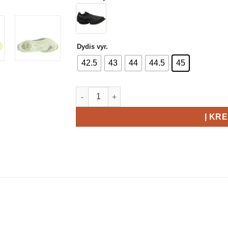
Dydis vyr.
42.5
43
44
44.5
45
produkto kiekis: Puma Fast-R NITRO™ Elite
Į KR