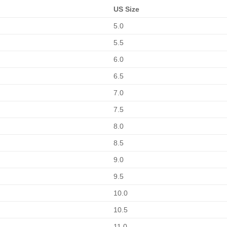
US Size
5.0
5.5
6.0
6.5
7.0
7.5
8.0
8.5
9.0
9.5
10.0
10.5
11.0