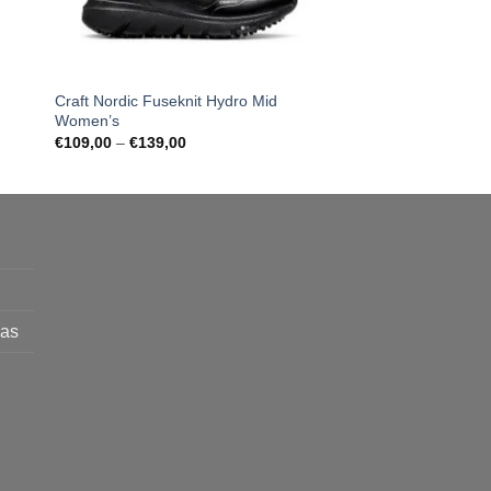
Craft Nordic Fuseknit Hydro Mid
Adidas Adizero Sprin
Women’s
Original
Curre
€
89,00
€
69,00
price
price
Price
€
109,00
–
€
139,00
was:
is:
range:
€89,00.
€69,0
€109,00
through
€139,00
mas