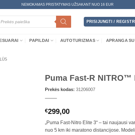
NEMOKAMAS PRISTATYMAS UŽSAKANT NUO 16 EUR
oducts
arch
PRISIJUNGTI / REGIST
ESUARAI
PAPILDAI
AUTOTURIZMAS
APRANGA SU
LŪS
Puma Fast-R NITRO™ E
Prekės kodas:
31206007
299,00
€
„Puma Fast-Nitro Elite 3“ – tai naujausi var
nuo 5 km iki maratono distancijose. Modeli