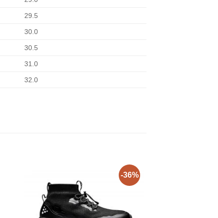
29.5
30.0
30.5
31.0
32.0
-36%