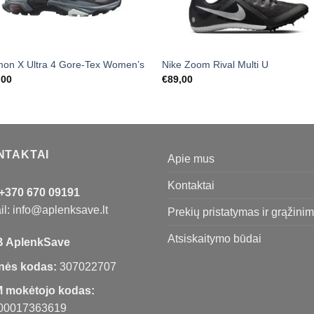
mon X Ultra 4 Gore-Tex Women’s
Nike Zoom Rival Multi U
,00
€
89,00
NTAKTAI
Apie mus
Kontaktai
+370 670 09191
l: info@aplenksave.lt
Prekių pristatymas ir grąžini
Atsiskaitymo būdai
 AplenkSave
nės kodas:
307022707
 mokėtojo kodas:
00017363619