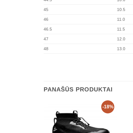
45
10.5
46
11.0
46.5
11.5
47
12.0
48
13.0
PANAŠŪS PRODUKTAI
-18%