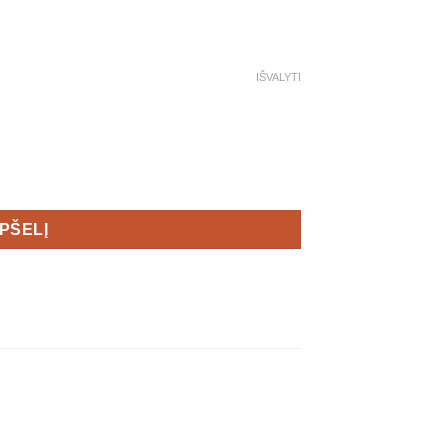
IŠVALYTI
 3 Men's
EPŠELĮ