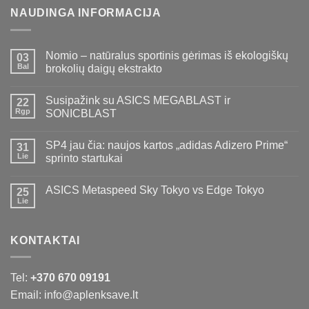
NAUDINGA INFORMACIJA
Nomio – natūralus sportinis gėrimas iš ekologiškų
03
Bal
brokolių daigų ekstrakto
Susipažink su ASICS MEGABLAST ir
22
Rgp
SONICBLAST
SP4 jau čia: naujos kartos „adidas Adizero Prime“
31
Lie
sprinto startukai
ASICS Metaspeed Sky Tokyo vs Edge Tokyo
25
Lie
KONTAKTAI
Tel:
+370 670 09191
Email: info@aplenksave.lt