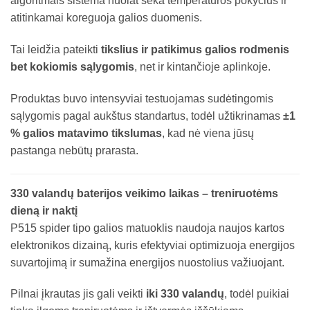
algoritmais sistema nuolat seka temperatūros pokyčius ir
atitinkamai koreguoja galios duomenis.
Tai leidžia pateikti
tikslius ir patikimus galios rodmenis
bet kokiomis sąlygomis
, net ir kintančioje aplinkoje.
Produktas buvo intensyviai testuojamas sudėtingomis
sąlygomis pagal aukštus standartus, todėl užtikrinamas
±1
% galios matavimo tikslumas
, kad nė viena jūsų
pastanga nebūtų prarasta.
330 valandų baterijos veikimo laikas – treniruotėms
dieną ir naktį
P515 spider tipo galios matuoklis naudoja naujos kartos
elektronikos dizainą, kuris efektyviai optimizuoja energijos
suvartojimą ir sumažina energijos nuostolius važiuojant.
Pilnai įkrautas jis gali veikti
iki 330 valandų
, todėl puikiai