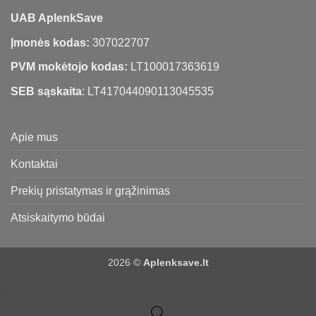
UAB AplenkSave
Įmonės kodas:
307022707
PVM mokėtojo kodas:
LT100017363619
SEB sąskaita
: LT417044090113045535
Apie mus
Kontaktai
Prekių pristatymas ir grąžinimas
Atsiskaitymo būdai
2026 ©
Aplenksave.lt