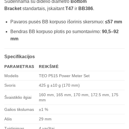
Suderinama su didelio diametro
Bottom
Bracket
standartais, įskaitant
T47
ir
BB386
.
Pavaros pusės BB korpuso išorinis skersmuo:
≤57 mm
Bendras BB korpuso plotis po sumontavimo:
90,5–92
mm
Specifikacijos
PARAMETRAS
REIKŠMĖ
Modelis
TEO P515 Power Meter Set
Svoris
425 g ±10 g (170 mm)
160 mm, 165 mm, 170 mm, 172.5 mm, 175
Švaistiklio ilgiai
mm
Galios tikslumas
±1 %
Ašis
29 mm
Tvirtinimas
4 varžtai