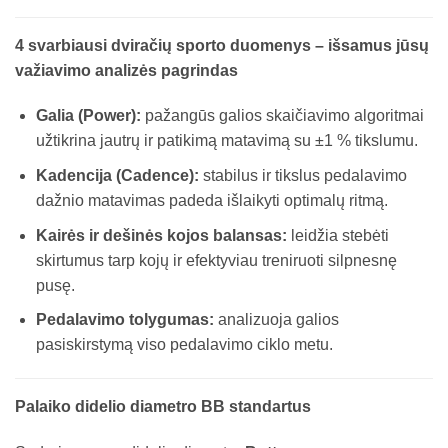
4 svarbiausi dviračių sporto duomenys – išsamus jūsų
važiavimo analizės pagrindas
Galia (Power):
pažangūs galios skaičiavimo algoritmai
užtikrina jautrų ir patikimą matavimą su ±1 % tikslumu.
Kadencija (Cadence):
stabilus ir tikslus pedalavimo
dažnio matavimas padeda išlaikyti optimalų ritmą.
Kairės ir dešinės kojos balansas:
leidžia stebėti
skirtumus tarp kojų ir efektyviau treniruoti silpnesnę
pusę.
Pedalavimo tolygumas:
analizuoja galios
pasiskirstymą viso pedalavimo ciklo metu.
Palaiko didelio diametro BB standartus