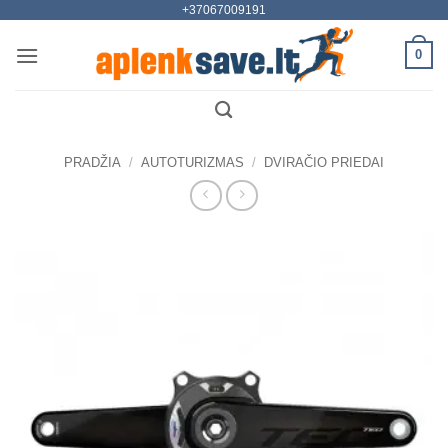
+37067009191
Skip
to
0
content
PRADŽIA
/
AUTOTURIZMAS
/
DVIRAČIO PRIEDAI