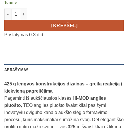
Turime
produkto kiekis: MAGENE Power meter TEO P515 170mm
Į KREPŠELĮ
Pristatymas 0-3 d.d.
APRAŠYMAS
425 g lengvos konstrukcijos dizainas – greita reakcija į
kiekvieną pagreitėjimą
Pagaminti iš aukščiausios klasės
HI-MOD anglies
pluošto
, TEO anglies pluošto švaistikliai pasižymi
inovatyviu dvigubo kanalo aukšto slėgio formavimo
procesu, kuris maksimaliai sumažina svorį. Dėl elegantiško
profilio ir itin mažo svorio – vos
325 g
, švaistikliai užtikrina