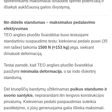
sportininkams maksimaliai išnaudoti sprinto potencialą ir
išlaikyti aukščiausią galios išvystymą.
Itin didelis standumas – maksimalus pedalavimo
efektyvumas
TEO anglies pluošto švaistikliai buvo testuojami
standartiniu suspaudimo testu: kiekvienai pedalo pusei (35
mm taške) taikoma
1500 N (≈153 kg)
jėga, siekiant
išmatuoti deformaciją.
Testai parodė, kad TEO anglies pluošto švaistikliai
pasižymi
minimalia deformacija
, o tai rodo išskirtinį
standumą.
Dėl kruopščių bandymų užtikrinamas
puikus standumo ir
svorio santykis
, neprarandant itin lengvos konstrukcijos
privalumų. Kiekvienas pedalo paspaudimas suteikia
pasitikėjimo, o jūsų generuojama galia išlieka maksimali.