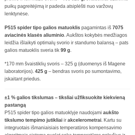
puikų pagreitėjimą ir padeda atsiplėšti nuo varžovų
lenktynėse.
P515 spider tipo galios matuoklis
pagamintas iš
7075
aviacinės klasės aliuminio
. Aukštos kokybės medžiagos
leidžia išlaikyti optimalų svorio ir standumo balansą – pats
galios matuoklis sveria tik
99 g
.
*170 mm švaistiklių svoris – 325 g (duomenys iš Magene
laboratorijos).
425 g
– bendras svoris po sumontavimo,
įskaitant priedus.
±1 % galios tikslumas – tiksliai užfiksuokite kiekvieną
pastangą
P515 spider tipo galios matuoklyje naudojami
aukšto
tikslumo tempimo jutikliai
ir
akcelerometrai
. Kartu su
integruotais išmaniaisiais temperatūros kompensavimo