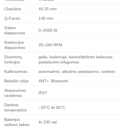
Chainline
44.25 mm
Q-Factor
148 mm
Galios
0–2500 W
diapazonas
Kadencijos
20–240 RPM
diapazonas
Duomenų
galia, kadencija, kairės/dešinės balansas,
funkcijos
pedalavimo tolygumas
Kalibravimas
automatinis, atbulinio pedalavimo, rankinis
Belaidis ryšys
ANT+, Bluetooth
Atsparumas
IPX7
vandeniui
Darbinė
−20°C iki 50°C
temperatūra
Baterijos
iki 330 val.
veikimo laikas