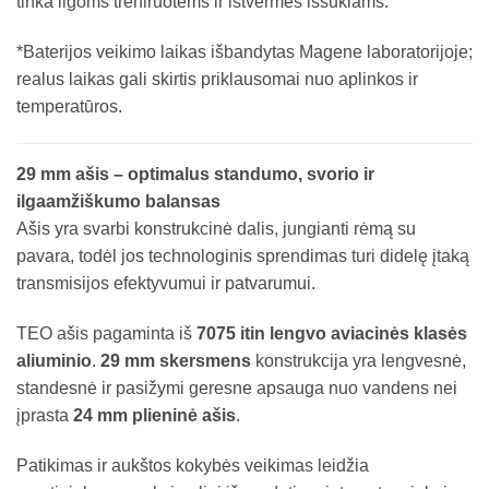
tinka ilgoms treniruotėms ir ištvermės iššūkiams.
*Baterijos veikimo laikas išbandytas Magene laboratorijoje;
realus laikas gali skirtis priklausomai nuo aplinkos ir
temperatūros.
29 mm ašis – optimalus standumo, svorio ir
ilgaamžiškumo balansas
Ašis yra svarbi konstrukcinė dalis, jungianti rėmą su
pavara, todėl jos technologinis sprendimas turi didelę įtaką
transmisijos efektyvumui ir patvarumui.
TEO ašis pagaminta iš
7075 itin lengvo aviacinės klasės
aliuminio
.
29 mm skersmens
konstrukcija yra lengvesnė,
standesnė ir pasižymi geresne apsauga nuo vandens nei
įprasta
24 mm plieninė ašis
.
Patikimas ir aukštos kokybės veikimas leidžia