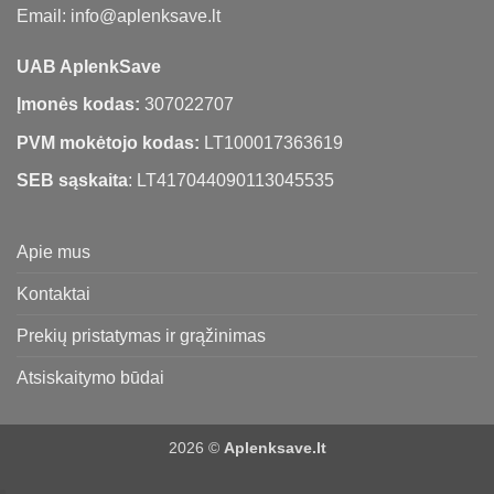
Email: info@aplenksave.lt
UAB AplenkSave
Įmonės kodas:
307022707
PVM mokėtojo kodas:
LT100017363619
SEB sąskaita
: LT417044090113045535
Apie mus
Kontaktai
Prekių pristatymas ir grąžinimas
Atsiskaitymo būdai
2026 ©
Aplenksave.lt