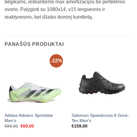
bėgikams, ieškantiems max amortizacijos be perteklinio
svorio. Palyginti su 1080v14, v15 lengvesnis ir
reaktyvesnis, bet išlaiko ikoninį komfortą.
PANAŠŪS PRODUKTAI
-22%
Adidas Adizero Sprintstar
Salomon Speedcross 6 Gore-
Men’s
Tex Men’s
Original
Current
€
89,00
€
69,00
€
159,00
price
price
was:
is: