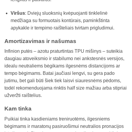
Viršus
: Dviejų sluoksnių kvėpuojanti tinklelinė
medžiaga su formuotais kontūrais, paminkštinta
apykakle ir tempimo raišteliais tvirtam prigludimui.
Amortizavimas ir našumas
Infinion putės – azotu praturtintas TPU mišinys – suteikia
daugiau atoveiksmio ir stabilumo nei ankstesnės versijos,
idealu neutraliems bėgikams ilgesnėms distancijoms ar
tempo bėgimams. Batai jaučiasi lengvi, su gera pado
jutimu, bet gali būti šiek tiek laisvi siauresnėms pėdoms,
todėl rekomenduojama rinktis half size mažiau arba stipriai
užveržti raištelius.
Kam tinka
Puikiai tinka kasdieniams treniruotėms, ilgesniems
bėgimams ir maratonų pasiruošimui neutralios pronacijos