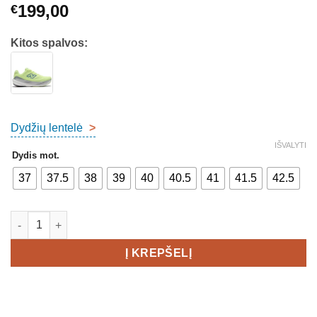
199,00
€
Kitos spalvos:
Dydžių lentelė
>
IŠVALYTI
Dydis mot.
37
37.5
38
39
40
40.5
41
41.5
42.5
produkto kiekis: New Balance Fresh Foam 1080v15 Women's
Į KREPŠELĮ