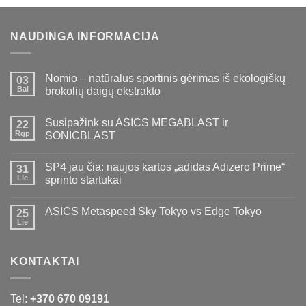
€89,00.
€69,00.
NAUDINGA INFORMACIJA
Nomio – natūralus sportinis gėrimas iš ekologiškų
03
Bal
brokolių daigų ekstrakto
Susipažink su ASICS MEGABLAST ir
22
Rgp
SONICBLAST
SP4 jau čia: naujos kartos „adidas Adizero Prime“
31
Lie
sprinto startukai
ASICS Metaspeed Sky Tokyo vs Edge Tokyo
25
Lie
KONTAKTAI
Tel:
+370 670 09191