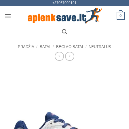
+37067009191
Skip
to
0
content
PRADŽIA
/
BATAI
/
BĖGIMO BATAI
/
NEUTRALŪS