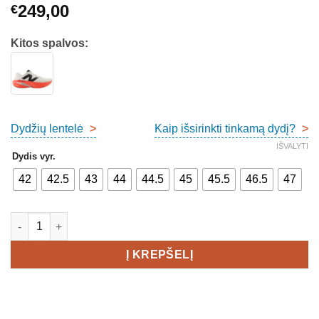
249,00
€
Kitos spalvos:
Dydžių lentelė
>
Kaip išsirinkti tinkamą dydį?
>
IŠVALYTI
Dydis vyr.
42
42.5
43
44
44.5
45
45.5
46.5
47
produkto kiekis: New Balance SuperComp Trainer v3 Men's
Į KREPŠELĮ