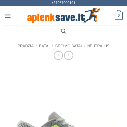
+37067009191
Skip
to
0
content
PRADŽIA
/
BATAI
/
BĖGIMO BATAI
/
NEUTRALŪS