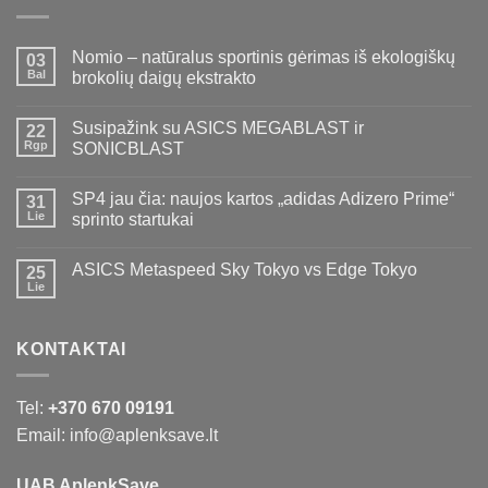
Nomio – natūralus sportinis gėrimas iš ekologiškų
03
Bal
brokolių daigų ekstrakto
Susipažink su ASICS MEGABLAST ir
22
Rgp
SONICBLAST
SP4 jau čia: naujos kartos „adidas Adizero Prime“
31
Lie
sprinto startukai
ASICS Metaspeed Sky Tokyo vs Edge Tokyo
25
Lie
KONTAKTAI
Tel:
+370 670 09191
Email: info@aplenksave.lt
UAB AplenkSave