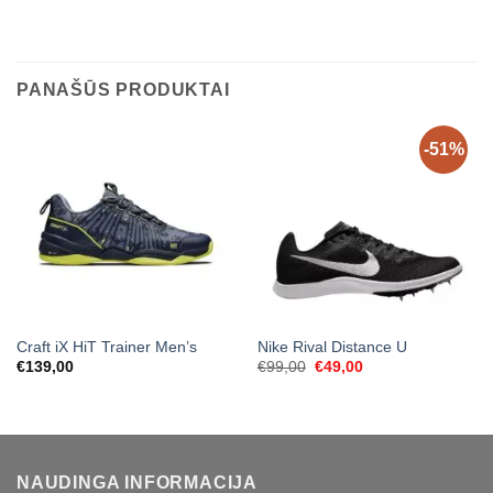
PANAŠŪS PRODUKTAI
-51%
Craft iX HiT Trainer Men’s
Nike Rival Distance U
Original
Current
€
139,00
€
99,00
€
49,00
price
price
was:
is:
€99,00.
€49,00.
NAUDINGA INFORMACIJA