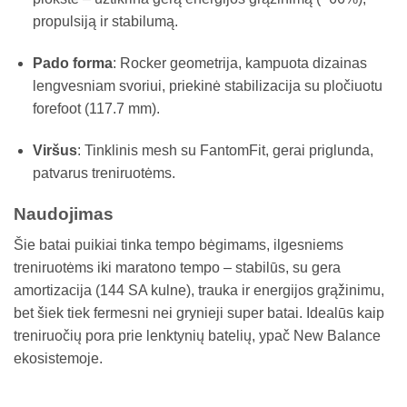
propulsiją ir stabilumą.
Pado forma
: Rocker geometrija, kampuota dizainas
lengvesniam svoriui, priekinė stabilizacija su pločiuotu
forefoot (117.7 mm).
Viršus
: Tinklinis mesh su FantomFit, gerai priglunda,
patvarus treniruotėms.
Naudojimas
Šie batai puikiai tinka tempo bėgimams, ilgesniems
treniruotėms iki maratono tempo – stabilūs, su gera
amortizacija (144 SA kulne), trauka ir energijos grąžinimu,
bet šiek tiek fermesni nei grynieji super batai. Idealūs kaip
treniruočių pora prie lenktynių batelių, ypač New Balance
ekosistemoje.