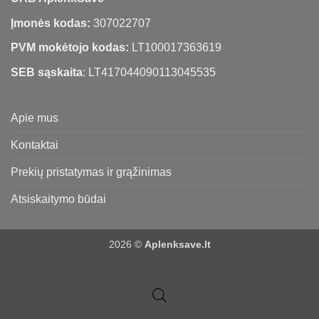
Įmonės kodas:
307022707
PVM mokėtojo kodas:
LT100017363619
SEB sąskaita
: LT417044090113045535
Apie mus
Kontaktai
Prekių pristatymas ir grąžinimas
Atsiskaitymo būdai
2026 ©
Aplenksave.lt