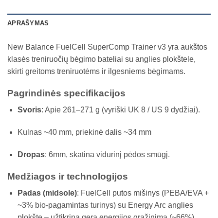
APRAŠYMAS
New Balance FuelCell SuperComp Trainer v3 yra aukštos
klasės treniruočių bėgimo bateliai su anglies plokštele,
skirti greitoms treniruotėms ir ilgesniems bėgimams.
Pagrindinės specifikacijos
Svoris
: Apie 261–271 g (vyriški UK 8 / US 9 dydžiai).
Kulnas ~40 mm, priekinė dalis ~34 mm
Dropas
: 6mm, skatina vidurinį pėdos smūgį.
Medžiagos ir technologijos
Padas (midsole)
: FuelCell putos mišinys (PEBA/EVA +
~3% bio-pagamintas turinys) su Energy Arc anglies
plokšte – užtikrina gerą energijos grąžinimą (~66%),