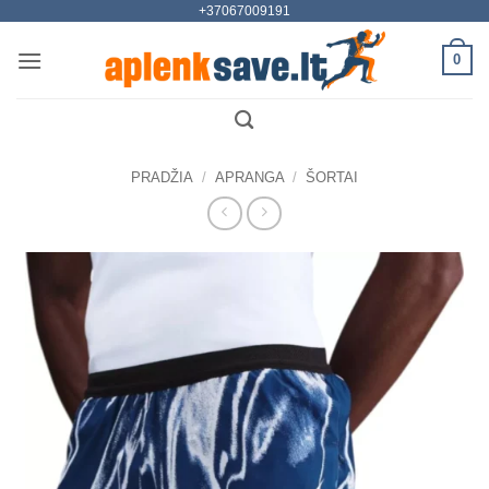
+37067009191
Skip
to
0
content
PRADŽIA
/
APRANGA
/
ŠORTAI