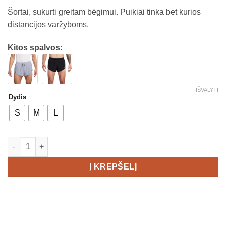
Šortai, sukurti greitam bėgimui. Puikiai tinka bet kurios
distancijos varžyboms.
Kitos spalvos:
IŠVALYTI
Dydis
S
M
L
produkto kiekis: NIKE Aeroswift 2inch Shorts Men's
Į KREPŠELĮ