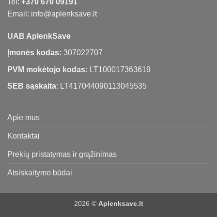
Tel:
+370 670 09191
Email: info@aplenksave.lt
UAB AplenkSave
Įmonės kodas:
307022707
PVM mokėtojo kodas:
LT100017363619
SEB sąskaita
: LT417044090113045535
Apie mus
Kontaktai
Prekių pristatymas ir grąžinimas
Atsiskaitymo būdai
2026 ©
Aplenksave.lt