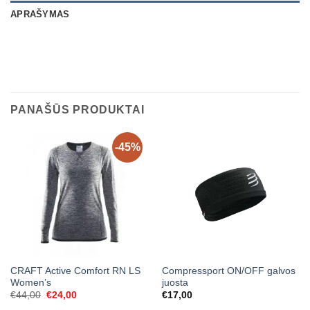
APRAŠYMAS
PANAŠŪS PRODUKTAI
-45%
CRAFT Active Comfort RN LS
Compressport ON/OFF galvos
Women’s
juosta
Original
Current
€
44,00
€
24,00
€
17,00
price
price