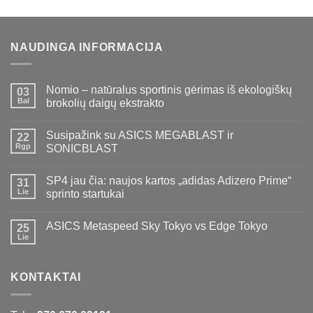
was:
is:
€44,00.
€24,00.
NAUDINGA INFORMACIJA
Nomio – natūralus sportinis gėrimas iš ekologiškų
03
Bal
brokolių daigų ekstrakto
Susipažink su ASICS MEGABLAST ir
22
Rgp
SONICBLAST
SP4 jau čia: naujos kartos „adidas Adizero Prime“
31
Lie
sprinto startukai
ASICS Metaspeed Sky Tokyo vs Edge Tokyo
25
Lie
KONTAKTAI