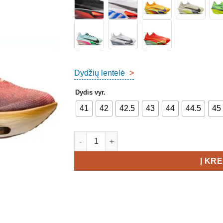
Dydžių lentelė
>
Dydis vyr.
41
42
42.5
43
44
44.5
45
produkto kiekis: Nike Alphafly 3 Premium M
Į KR