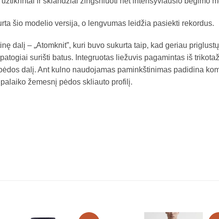
a užtikrintai ir sklandžiai žingsniuoti net intensyviausio bėgimo m
rta šio modelio versija, o lengvumas leidžia pasiekti rekordus.
šutinę dalį – „Atomknit”, kuri buvo sukurta taip, kad geriau priglust
a patogiai surišti batus. Integruotas liežuvis pagamintas iš trikot
pėdos dalį. Ant kulno naudojamas paminkštinimas padidina komfor
 palaiko žemesnį pėdos skliauto profilį.