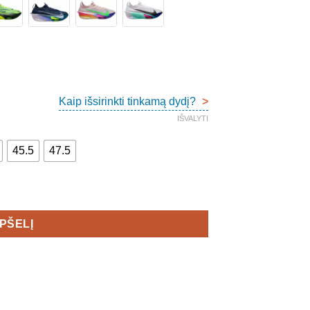
Kaip išsirinkti tinkamą dydį?
>
IŠVALYTI
45.5
47.5
en's
EPŠELĮ