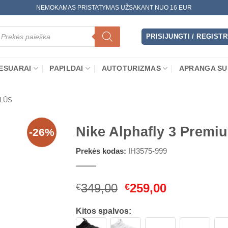
NEMOKAMAS PRISTATYMAS UŽSAKANT NUO 16 EUR
oducts
arch
PRISIJUNGTI / REGIST
ESUARAI
PAPILDAI
AUTOTURIZMAS
APRANGA SU
LŪS
Nike Alphafly 3 Premi
-26%
Prekės kodas:
IH3575-999
Original
Current
349,00
259,00
€
€
price
price
was:
is:
Kitos spalvos:
€349,00.
€259,00.