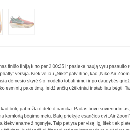
finišo liniją kirto per 2:00:35 ir pasiekė naują vyrų pasaulio 
hafly” versija. Kiek vėliau „Nike” patvirtino, kad „Nike Air Zoom
usia dėmesio skyrė šio modelio tobulinimui ir po daugybės griežt
iko esminių pakeitimų, leidžiančių užtikrintai ir stabiliau bėgti. T
ta, kad būtų pabrėžta didelė dinamika. Padas buvo suvienodintas
dina komfortą bėgimo metu. Batų priekyje esančios dvi „Air Zoo
 kiekviename žingsnyje. Taip pat yra per visą ilgį šiek tiek plat