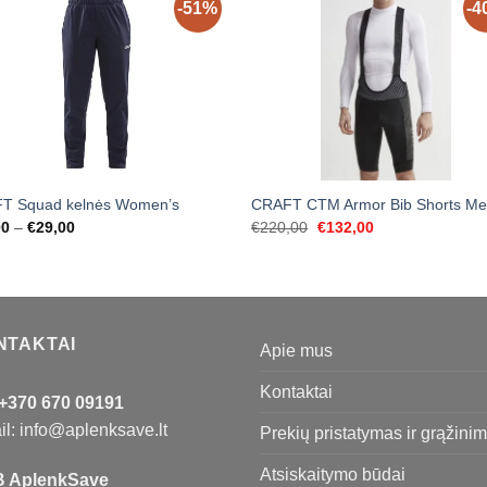
-51%
-4
T Squad kelnės Women’s
CRAFT CTM Armor Bib Shorts Me
Price
Original
Current
00
–
€
29,00
€
220,00
€
132,00
range:
price
price
€19,00
was:
is:
through
€220,00.
€132,00.
€29,00
NTAKTAI
Apie mus
Kontaktai
+370 670 09191
l: info@aplenksave.lt
Prekių pristatymas ir grąžini
Atsiskaitymo būdai
 AplenkSave