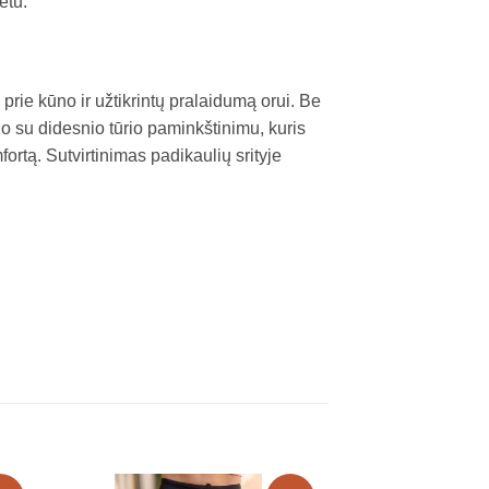
etu.
ų prie kūno ir užtikrintų pralaidumą orui. Be
ažo su didesnio tūrio paminkštinimu, kuris
tą. Sutvirtinimas padikaulių srityje