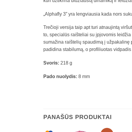
kuri užtikrina didžiausią dinamiką ir leidži
„Alphafly 3” yra lengviausia kada nors suku
Trečioji versija taip apt turi atnaujintą vir
to, specialūs raišteliai su įpjovomis leidži
sumažina raištelių spaudimą į užpakalinę 
padidina stabilumą, o profiliuotas vidpadis
Svoris:
218 g
Pado nuolydis:
8 mm
PANAŠŪS PRODUKTAI