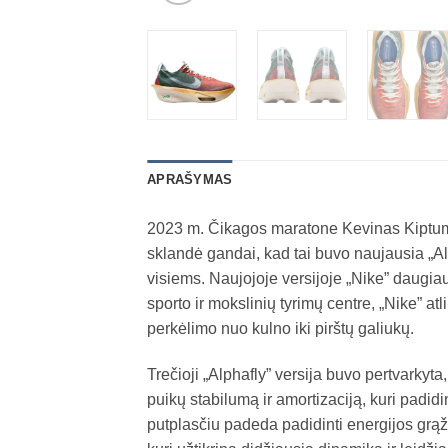
APRAŠYMAS
2023 m. Čikagos maratone Kevinas Kiptumas 
sklandė gandai, kad tai buvo naujausia „Alp
visiems. Naujojoje versijoje „Nike” daugia
sporto ir mokslinių tyrimų centre, „Nike” atl
perkėlimo nuo kulno iki pirštų galiukų.
Trečioji „Alphafly” versija buvo pertvarky
puikų stabilumą ir amortizaciją, kuri padi
putplasčiu padeda padidinti energijos grąžą