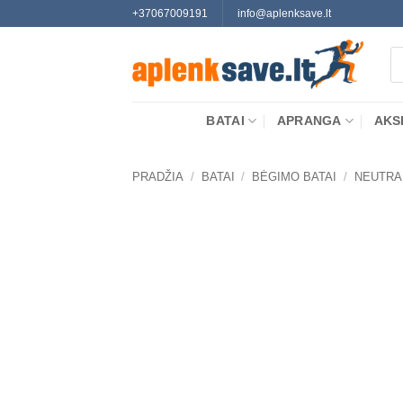
Skip
+37067009191
info@aplenksave.lt
to
Pr
content
se
BATAI
APRANGA
AKS
PRADŽIA
/
BATAI
/
BĖGIMO BATAI
/
NEUTRA