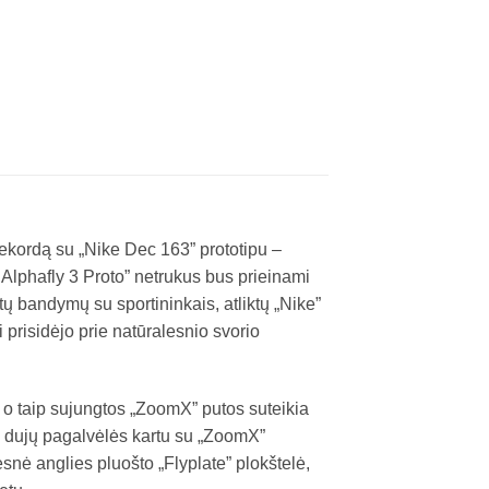
rekordą su „Nike Dec 163” prototipu –
 Alphafly 3 Proto” netrukus bus prieinami
ų bandymų su sportininkais, atliktų „Nike”
ai prisidėjo prie natūralesnio svorio
, o taip sujungtos „ZoomX” putos suteikia
m” dujų pagalvėlės kartu su „ZoomX”
esnė anglies pluošto „Flyplate” plokštelė,