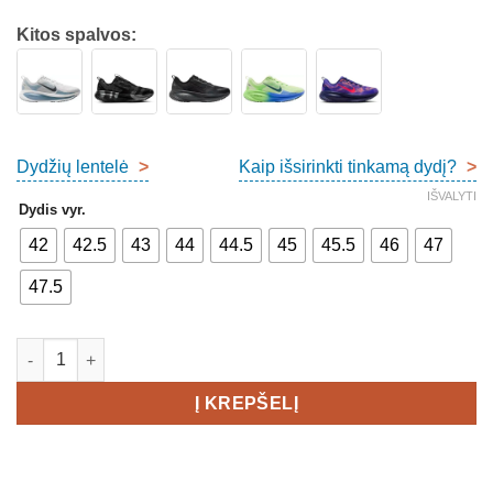
Kitos spalvos:
Dydžių lentelė
>
Kaip išsirinkti tinkamą dydį?
>
IŠVALYTI
Dydis vyr.
42
42.5
43
44
44.5
45
45.5
46
47
47.5
produkto kiekis: Nike Air Zoom Vomero 18 Men's
Į KREPŠELĮ