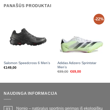
PANAŠŪS PRODUKTAI
-22%
Adidas Adizero Sprintstar
Salomon Speedcross 6 Men’s
Men’s
€
149,00
Original
Current
€
89,00
€
69,00
price
price
was:
is:
€89,00.
€69,00.
NAUDINGA INFORMACIJA
Nomio – natūralus sportinis gėrimas iš ekologiškų
03