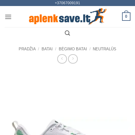
+37067009191
Skip
to
0
content
PRADŽIA
/
BATAI
/
BĖGIMO BATAI
/
NEUTRALŪS