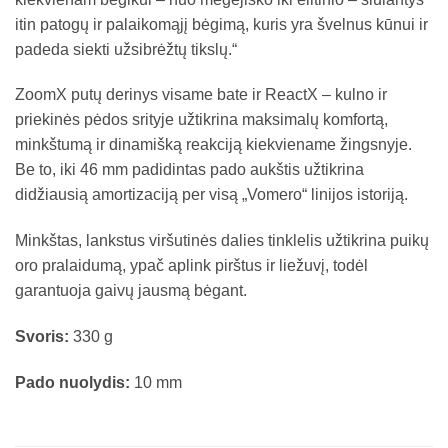
itin patogų ir palaikomąjį bėgimą, kuris yra švelnus kūnui ir
padeda siekti užsibrėžtų tikslų.“
ZoomX putų derinys visame bate ir ReactX – kulno ir
priekinės pėdos srityje užtikrina maksimalų komfortą,
minkštumą ir dinamišką reakciją kiekviename žingsnyje.
Be to, iki 46 mm padidintas pado aukštis užtikrina
didžiausią amortizaciją per visą „Vomero“ linijos istoriją.
Minkštas, lankstus viršutinės dalies tinklelis užtikrina puikų
oro pralaidumą, ypač aplink pirštus ir liežuvį, todėl
garantuoja gaivų jausmą bėgant.
Svoris:
330 g
Pado nuolydis:
10 mm