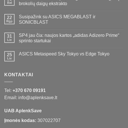
Bal
brokolių daigų ekstrakto
Susipažink su ASICS MEGABLAST ir
22
Rgp
SONICBLAST
SP4 jau čia: naujos kartos „adidas Adizero Prime“
31
Lie
sprinto startukai
ASICS Metaspeed Sky Tokyo vs Edge Tokyo
25
Lie
KONTAKTAI
Tel:
+370 670 09191
Email: info@aplenksave.lt
UAB AplenkSave
Įmonės kodas:
307022707