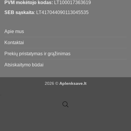
PVM mokėtojo kodas:
LT100017363619
SEB sąskaita
: LT417044090113045535
Apie mus
Kontaktai
Prekių pristatymas ir grąžinimas
Atsiskaitymo būdai
2026 ©
Aplenksave.lt