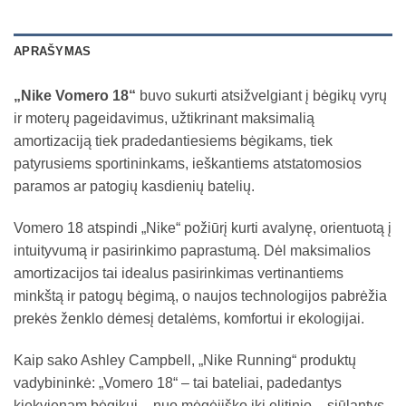
APRAŠYMAS
„Nike Vomero 18“
buvo sukurti atsižvelgiant į bėgikų vyrų
ir moterų pageidavimus, užtikrinant maksimalią
amortizaciją tiek pradedantiesiems bėgikams, tiek
patyrusiems sportininkams, ieškantiems atstatomosios
paramos ar patogių kasdienių batelių.
Vomero 18 atspindi „Nike“ požiūrį kurti avalynę, orientuotą į
intuityvumą ir pasirinkimo paprastumą. Dėl maksimalios
amortizacijos tai idealus pasirinkimas vertinantiems
minkštą ir patogų bėgimą, o naujos technologijos pabrėžia
prekės ženklo dėmesį detalėms, komfortui ir ekologijai.
Kaip sako Ashley Campbell, „Nike Running“ produktų
vadybininkė: „Vomero 18“ – tai bateliai, padedantys
kiekvienam bėgikui – nuo mėgėjiško iki elitinio – siūlantys