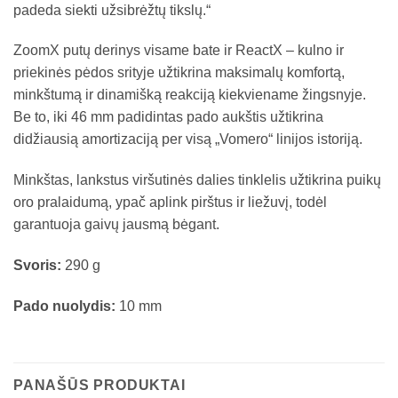
padeda siekti užsibrėžtų tikslų.“
ZoomX putų derinys visame bate ir ReactX – kulno ir
priekinės pėdos srityje užtikrina maksimalų komfortą,
minkštumą ir dinamišką reakciją kiekviename žingsnyje.
Be to, iki 46 mm padidintas pado aukštis užtikrina
didžiausią amortizaciją per visą „Vomero“ linijos istoriją.
Minkštas, lankstus viršutinės dalies tinklelis užtikrina puikų
oro pralaidumą, ypač aplink pirštus ir liežuvį, todėl
garantuoja gaivų jausmą bėgant.
Svoris:
290 g
Pado nuolydis:
10 mm
PANAŠŪS PRODUKTAI