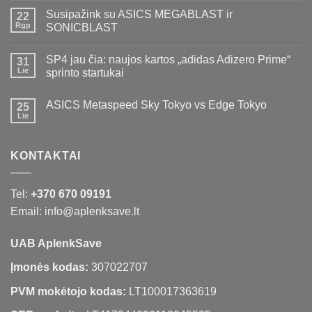
Susipažink su ASICS MEGABLAST ir
22
Rgp
SONICBLAST
SP4 jau čia: naujos kartos „adidas Adizero Prime“
31
Lie
sprinto startukai
ASICS Metaspeed Sky Tokyo vs Edge Tokyo
25
Lie
KONTAKTAI
Tel:
+370 670 09191
Email: info@aplenksave.lt
UAB AplenkSave
Įmonės kodas:
307022707
PVM mokėtojo kodas:
LT100017363619