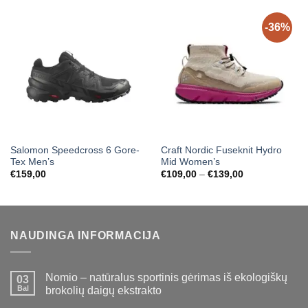
-36%
Salomon Speedcross 6 Gore-
Craft Nordic Fuseknit Hydro
Tex Men’s
Mid Women’s
Price
€
159,00
€
109,00
–
€
139,00
range:
€109,00
through
€139,00
NAUDINGA INFORMACIJA
Nomio – natūralus sportinis gėrimas iš ekologiškų
03
Bal
brokolių daigų ekstrakto