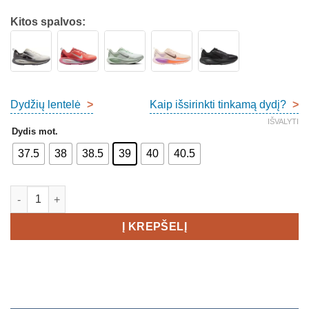
Kitos spalvos:
Dydžių lentelė
>
Kaip išsirinkti tinkamą dydį?
>
IŠVALYTI
Dydis mot.
37.5
38
38.5
39
40
40.5
produkto kiekis: Nike Air Zoom Vomero 18 Women's
Į KREPŠELĮ