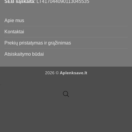
SEB sąskaita
: LT417044090113045535
Apie mus
Kontaktai
Prekių pristatymas ir grąžinimas
Atsiskaitymo būdai
2026 ©
Aplenksave.lt