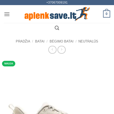
+37067009191
Skip
to
0
content
PRADŽIA
/
BATAI
/
BĖGIMO BATAI
/
NEUTRALŪS
NAUJA