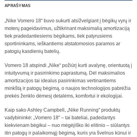
APRAŠYMAS
„Nike Vomero 18“ buvo sukurti atsižvelgiant į bėgikų vyrų ir
moterų pageidavimus, užtikrinant maksimalią amortizaciją
tiek pradedantiesiems bėgikams, tiek patyrusiems
sportininkams, ieškantiems atstatomosios paramos ar
patogių kasdienių batelių.
Vomero 18 atspindi „Nike“ požiūrį kurti avalynę, orientuotą į
intuityvumą ir pasirinkimo paprastumą. Dėl maksimalios
amortizacijos tai idealus pasirinkimas vertinantiems
minkštą ir patogų bėgimą, o naujos technologijos pabrėžia
prekės ženklo dėmesį detalėms, komfortui ir ekologijai.
Kaip sako Ashley Campbell, „Nike Running“ produktų
vadybininkė: „Vomero 18“ – tai bateliai, padedantys
kiekvienam bėgikui – nuo mėgėjiško iki elitinio – siūlantys
itin patogų ir palaikomąjį bėgimą, kuris yra švelnus kūnui ir