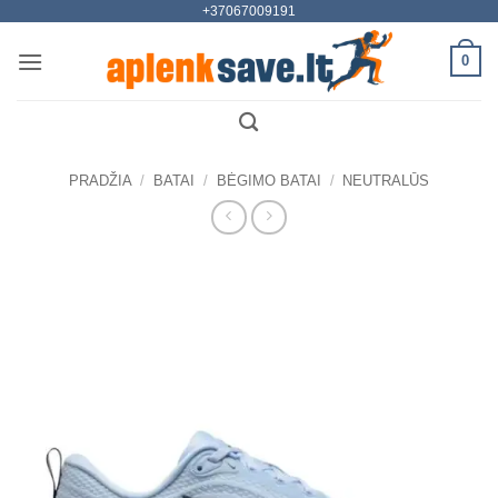
+37067009191
Skip
to
0
content
PRADŽIA
/
BATAI
/
BĖGIMO BATAI
/
NEUTRALŪS