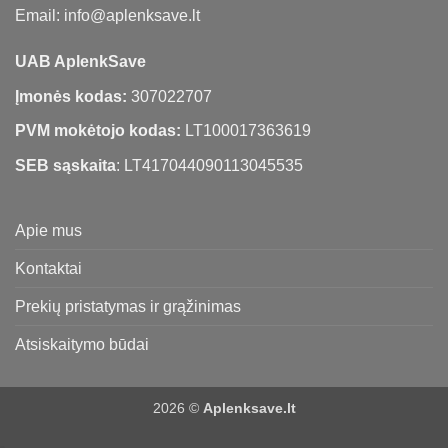
Email: info@aplenksave.lt
UAB AplenkSave
Įmonės kodas:
307022707
PVM mokėtojo kodas:
LT100017363619
SEB sąskaita
: LT417044090113045535
Apie mus
Kontaktai
Prekių pristatymas ir grąžinimas
Atsiskaitymo būdai
2026 ©
Aplenksave.lt