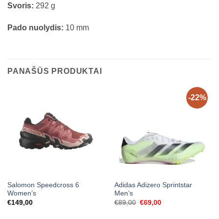
Svoris:
292 g
Pado nuolydis:
10 mm
PANAŠŪS PRODUKTAI
-22%
Salomon Speedcross 6
Adidas Adizero Sprintstar
Women’s
Men’s
Original
Current
€
149,00
€
89,00
€
69,00
price
price
was:
is: