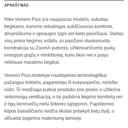
APRAŠYMAS
Nike Vomero Plus yra naujausias modelis, sukurtas
bėgikams, kurioms reikalingas aukščiausias komforto,
dinamiškumo ir apsaugos lygis ant kieto paviršiaus. Skirtas
visų pirma bėgimui asfaltu, jis pasižymi sluoksniuota
konstrukcija su ZoomX putomis, užtikrinančiomis puikų
energijos grąžą ir minkštumą, kurio tikisi net ir patys
reikliausi maratono bėgikai.
Vomero Plus modelyje naudojamas technologiškai
pažangus tinklelis, pagamintas iš kvėpuojančio, minkšto
siūlo. Ši medžiaga puikiai prisitaiko prie pėdos ir užtikrina
veiksmingą ventiliaciją, o tai padidina bėgimo komfortą net
ir ilgų treniruočių metu šiltomis sąlygomis. Papildomos
kilpos batraiščiams leidžia tiksliai pritaikyti batų dydį, o
atšvaitai pagerina matomumą tamsoje.