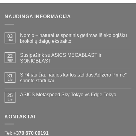
€89,00.
€69,00.
NAUDINGA INFORMACIJA
Nomio – natūralus sportinis gėrimas iš ekologiškų
03
Bal
brokolių daigų ekstrakto
Susipažink su ASICS MEGABLAST ir
22
Rgp
SONICBLAST
SP4 jau čia: naujos kartos „adidas Adizero Prime“
31
Lie
sprinto startukai
ASICS Metaspeed Sky Tokyo vs Edge Tokyo
25
Lie
KONTAKTAI
Tel:
+370 670 09191