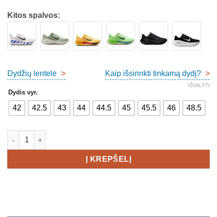
Kitos spalvos:
Dydžių lentelė
>
Kaip išsirinkti tinkamą dydį?
>
IŠVALYTI
Dydis vyr.
42
42.5
43
44
44.5
45
45.5
46
48.5
produkto kiekis: Nike Air Zoom Vomero Plus Men's
Į KREPŠELĮ