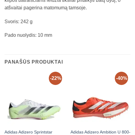
kilpos batraiščiams leidžia tiksliai pritaikyti batų dydį, o
atšvaitai pagerina matomumą tamsoje.
Svoris: 242 g
Pado nuolydis: 10 mm
PANAŠŪS PRODUKTAI
-22%
-40%
Adidas Adizero Sprintstar
Adidas Adizero Ambition U 800-