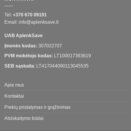
Tel:
+370 670 09191
Email: info@aplenksave.lt
UAB AplenkSave
Įmonės kodas:
307022707
PVM mokėtojo kodas:
LT100017363619
SEB sąskaita
: LT417044090113045535
Apie mus
Kontaktai
Prekių pristatymas ir grąžinimas
Atsiskaitymo būdai