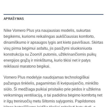
APRAŠYMAS
Nike Vomero Plus yra naujausias modelis, sukurtas
bėgikėms, kurioms reikalingas aukščiausias komforto,
dinamiškumo ir apsaugos lygis ant kieto paviršiaus. Skirtas
visų pirma bėgimui asfaltu, jis pasižymi sluoksniuota
konstrukcija su ZoomX putomis, užtikrinančiomis puikų
energijos grąžą ir minkštumą, kurio tikisi net ir patys
reikliausi maratono bėgikai.
Vomero Plus modelyje naudojamas technologiškai
pažangus tinklelis, pagamintas iš kvėpuojančio, minkšto
siūlo. Ši medžiaga puikiai prisitaiko prie pėdos ir užtikrina
veiksmingą ventiliaciją, o tai padidina bėgimo komfortą net
ir ilgų treniruočių metu šiltomis sąlygomis. Papildomos