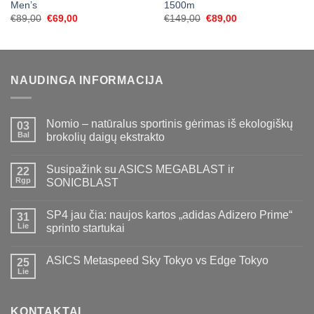
Men’s
1500m
Original
Current
Original
Current
€
89,00
€
69,00
€
149,00
€
89,00
price
price
price
price
was:
is:
was:
is:
€89,00.
€69,00.
€149,00.
€89,00.
NAUDINGA INFORMACIJA
Nomio – natūralus sportinis gėrimas iš ekologiškų
03
Bal
brokolių daigų ekstrakto
Susipažink su ASICS MEGABLAST ir
22
Rgp
SONICBLAST
SP4 jau čia: naujos kartos „adidas Adizero Prime“
31
Lie
sprinto startukai
ASICS Metaspeed Sky Tokyo vs Edge Tokyo
25
Lie
KONTAKTAI