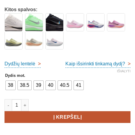
Kitos spalvos:
Dydžių lentelė
>
Kaip išsirinkti tinkamą dydį?
>
IŠVALYTI
Dydis mot.
38
38.5
39
40
40.5
41
produkto kiekis: Nike Air Zoom Vomero Plus Women's
Į KREPŠELĮ