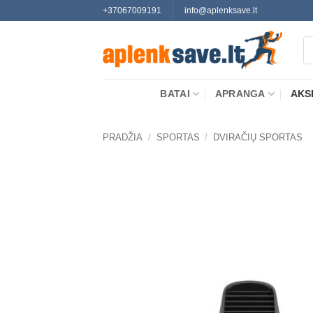
Skip
+37067009191
info@aplenksave.lt
to
Pr
content
se
BATAI
APRANGA
AKS
PRADŽIA
/
SPORTAS
/
DVIRAČIŲ SPORTAS