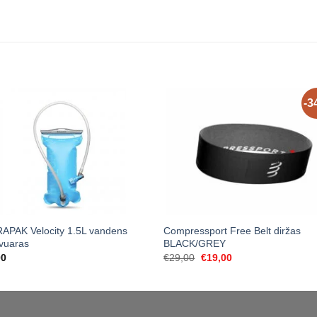
-3
APAK Velocity 1.5L vandens
Compressport Free Belt diržas
vuaras
BLACK/GREY
Original
Current
00
€
29,00
€
19,00
price
price
was:
is:
€29,00.
€19,00.