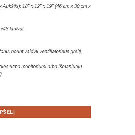
 x Aukštis): 18″ x 12″ x 19″ (46 cm x 30 cm x
h/48 km/val.
nu, norint valdyti ventiliatoriaus greitį
irdies ritmo monitoriumi arba išmaniuoju
į
 IŠM. VENTILIATORIUS
EPŠELĮ