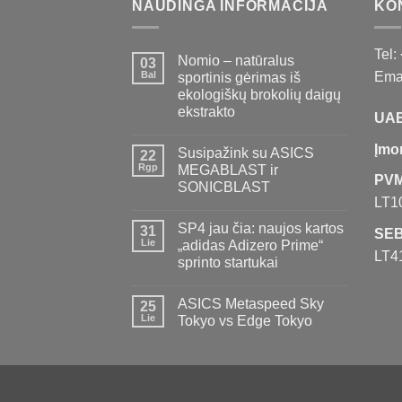
NAUDINGA INFORMACIJA
KO
Tel:
Nomio – natūralus
03
Bal
Emai
sportinis gėrimas iš
ekologiškų brokolių daigų
ekstrakto
UAB
Įmo
Susipažink su ASICS
22
Rgp
MEGABLAST ir
PVM
SONICBLAST
LT1
SP4 jau čia: naujos kartos
31
SEB
Lie
„adidas Adizero Prime“
LT4
sprinto startukai
ASICS Metaspeed Sky
25
Lie
Tokyo vs Edge Tokyo