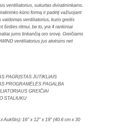
ventiliatorius, sukurtas dviratininkams.
iratininko kūno formą ir padėtį važiuojant
valdomas ventiliatorius, kurio greitis
 širdies ritmui, be to, yra 4 rankiniai
dealiai jums tinkančią oro srovę. Greičiams
IND ventiliatorius jus atvėsins net
S PAGRĮSTAS JUTIKLIAIS
YMAS PROGRAMĖLĖS PAGALBA
LIATORIAUS GREIČIAI
SO STALIUKU
 x Aukštis): 16″ x 12″ x 19″ (40.6 cm x 30