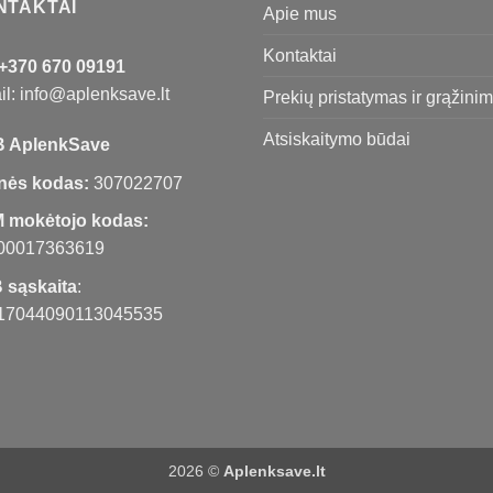
NTAKTAI
Apie mus
Kontaktai
+370 670 09191
l: info@aplenksave.lt
Prekių pristatymas ir grąžini
Atsiskaitymo būdai
 AplenkSave
nės kodas:
307022707
 mokėtojo kodas:
00017363619
 sąskaita
:
17044090113045535
2026 ©
Aplenksave.lt