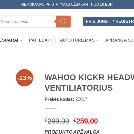
NEMOKAMAS PRISTATYMAS UŽSAKANT NUO 16 EUR
oducts
arch
PRISIJUNGTI / REGIST
ESUARAI
PAPILDAI
AUTOTURIZMAS
APRANGA SU
WAHOO KICKR HEADW
-13%
VENTILIATORIUS
Prekės kodas:
25017
Original
Current
299,00
259,00
€
€
price
price
PRODUKTO APŽVALGA