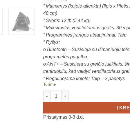
” Matmenys (kojelė atlenkta) (Ilgis x Plotis
48 cm)
” Svoris: 12 lb (5.44 kg)
” Maksimalus ventiliatoriaus greitis: 30 mp
” Programinės įrangos atnaujinimai: Taip
” Ryšys:
o Bluetooth – Susisieja su išmaniuoju telefo
programėlės pagalba
o ANT+ – Susisieja su greičio jutikliais, š
treniruokliu, kad valdyti ventiliatoriaus greit
” Reguliuojama kojelė: Taip – 2 padėtys
Turime
produkto kiekis: WAHOO KICKR HEADWIND
Į KR
Pristatymas 0-3 d.d.