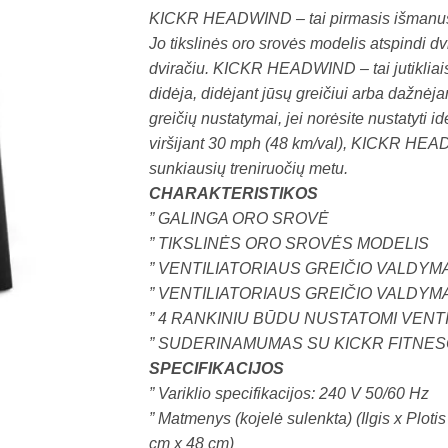
was:
is:
KICKR HEADWIND – tai pirmasis išmanusis 
€299,00.
€259,00.
Jo tikslinės oro srovės modelis atspindi dv
dviračiu. KICKR HEADWIND – tai jutikliais 
didėja, didėjant jūsų greičiui arba dažnėjant
greičių nustatymai, jei norėsite nustatyti i
viršijant 30 mph (48 km/val), KICKR HEADW
sunkiausių treniruočių metu.
CHARAKTERISTIKOS
” GALINGA ORO SROVĖ
” TIKSLINĖS ORO SROVĖS MODELIS
” VENTILIATORIAUS GREIČIO VALDYMA
” VENTILIATORIAUS GREIČIO VALD
” 4 RANKINIU BŪDU NUSTATOMI VENTI
” SUDERINAMUMAS SU KICKR FITNE
SPECIFIKACIJOS
” Variklio specifikacijos: 240 V 50/60 Hz
” Matmenys (kojelė sulenkta) (Ilgis x Plotis
cm x 48 cm)