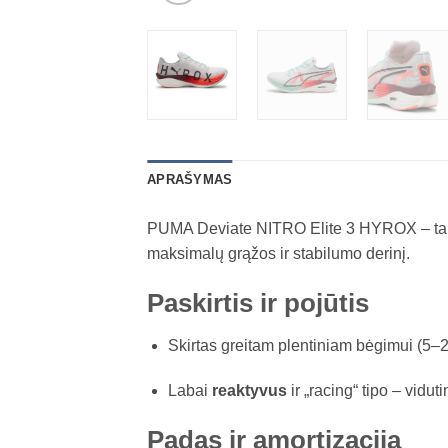
APRAŠYMAS
PUMA Deviate NITRO Elite 3 HYROX – tai a
maksimalų grąžos ir stabilumo derinį.
Paskirtis ir pojūtis
Skirtas greitam plentiniam bėgimui (5–2
Labai
reaktyvus
ir „racing“ tipo – vidut
Padas ir amortizacija