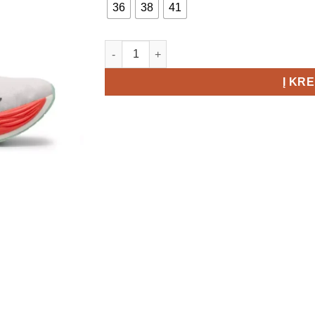
36
38
41
produkto kiekis: Puma Deviate Nitro Elite
Į KR