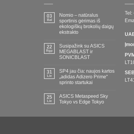
Tel:
Nomio – natūralus
03
Bal
Emai
sportinis gėrimas iš
ekologiškų brokolių daigų
ekstrakto
UAB
Įmo
Susipažink su ASICS
22
Rgp
MEGABLAST ir
PVM
SONICBLAST
LT1
SP4 jau čia: naujos kartos
31
SEB
Lie
„adidas Adizero Prime“
LT4
sprinto startukai
ASICS Metaspeed Sky
25
Lie
Tokyo vs Edge Tokyo