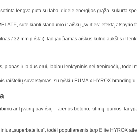
tinta lengva puta su labai didele energijos grąža, sukurta spe
PLATE, suteikianti standumo ir aiškų „svirties“ efektą atspyrio f
nas / 32 mm pirštai), tad jaučiamas aiškus kulno aukštis ir lenkt
onas ir laidus orui, labiau lenktyninis nei treniruočių, todėl m
inis raištelių suvarstymas, su ryškiu PUMA x HYROX branding’u 
a
u ant įvairių paviršių – arenos betono, kilimų, gumos; tai ypa
inius „superbatelius“, todėl populiaresnis tarp Elite HYROX atle