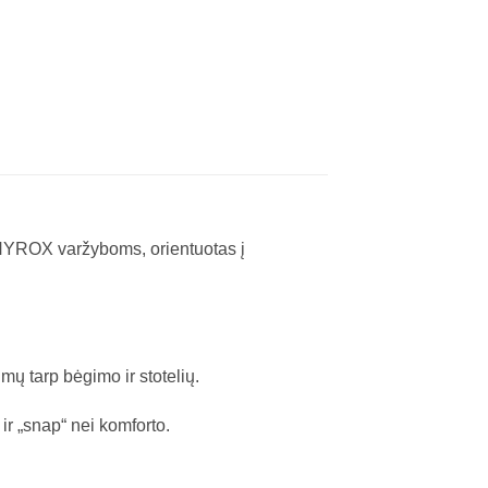
 HYROX varžyboms, orientuotas į
ų tarp bėgimo ir stotelių.
 ir „snap“ nei komforto.