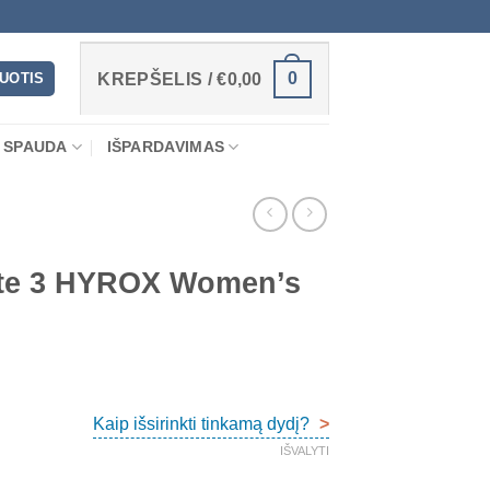
0
RUOTIS
KREPŠELIS /
€
0,00
 SPAUDA
IŠPARDAVIMAS
lite 3 HYROX Women’s
Kaip išsirinkti tinkamą dydį?
>
IŠVALYTI