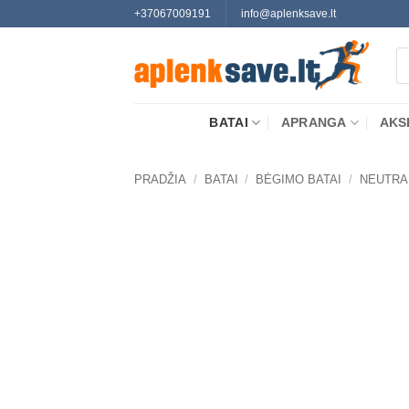
Skip
+37067009191
info@aplenksave.lt
to
Pr
content
se
BATAI
APRANGA
AKS
PRADŽIA
/
BATAI
/
BĖGIMO BATAI
/
NEUTRA