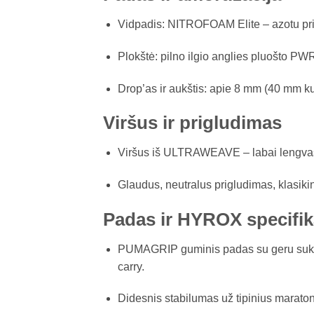
Vidpadis: NITROFOAM Elite – azotu priso
Plokštė: pilno ilgio anglies pluošto PWR
Drop’as ir aukštis: apie 8 mm (40 mm kul
Viršus ir prigludimas
Viršus iš ULTRAWEAVE – labai lengvas, pl
Glaudus, neutralus prigludimas, klasik
Padas ir HYROX specifik
PUMAGRIP guminis padas su geru sukibim
carry.
Didesnis stabilumas už tipinius maraton