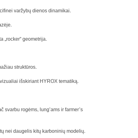
cifinei varžybų dienos dinamikai.
azėje.
a „rocker“ geometrija.
ažiau struktūros.
vizualiai išskiriant HYROX tematiką.
č svarbu rogėms, lung’ams ir farmer’s
tų nei daugelis kitų karboninių modelių.