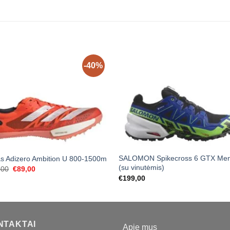
-40%
SALOMON Spikecross 6 GTX Men
s Adizero Ambition U 800-1500m
(su vinutėmis)
Original
Current
,00
€
89,00
price
price
€
199,00
was:
is:
€149,00.
€89,00.
NTAKTAI
Apie mus