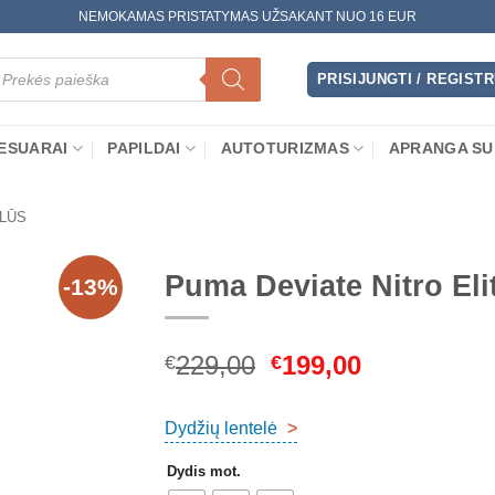
NEMOKAMAS PRISTATYMAS UŽSAKANT NUO 16 EUR
oducts
arch
PRISIJUNGTI / REGIST
ESUARAI
PAPILDAI
AUTOTURIZMAS
APRANGA SU
LŪS
Puma Deviate Nitro E
-13%
Original
Current
229,00
199,00
€
€
price
price
was:
is:
Dydžių lentelė
>
€229,00.
€199,00.
Dydis mot.