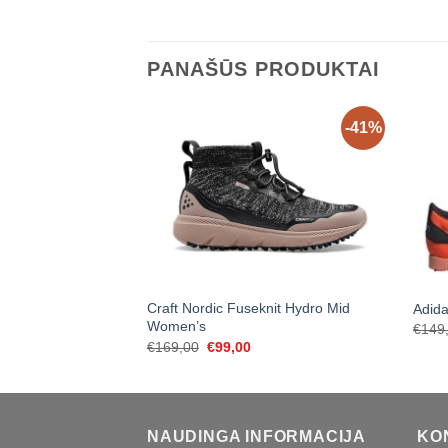
PANAŠŪS PRODUKTAI
-41%
Craft Nordic Fuseknit Hydro Mid
Adida
Women’s
€
149
Original
Current
€
169,00
€
99,00
price
price
was:
is:
€169,00.
€99,00.
NAUDINGA INFORMACIJA
KO