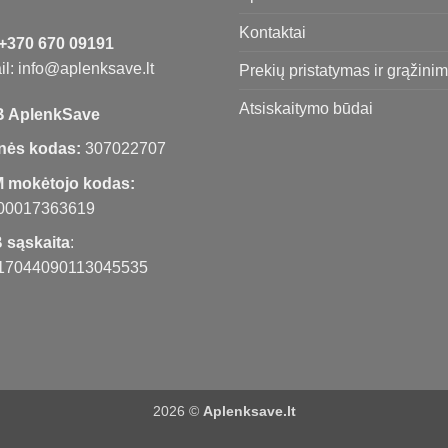
Kontaktai
+370 670 09191
l: info@aplenksave.lt
Prekių pristatymas ir grąžini
Atsiskaitymo būdai
 AplenkSave
nės kodas:
307022707
 mokėtojo kodas:
00017363619
 sąskaita
:
17044090113045535
2026 ©
Aplenksave.lt