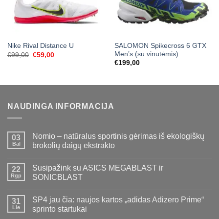
SALOMON Spikecross 6 GTX
Nike Rival Distance U
Men’s (su vinutėmis)
Original
Current
€
99,00
€
59,00
price
price
€
199,00
was:
is:
€99,00.
€59,00.
NAUDINGA INFORMACIJA
Nomio – natūralus sportinis gėrimas iš ekologiškų
03
Bal
brokolių daigų ekstrakto
Susipažink su ASICS MEGABLAST ir
22
Rgp
SONICBLAST
SP4 jau čia: naujos kartos „adidas Adizero Prime“
31
Lie
sprinto startukai