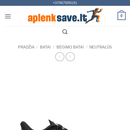
+37067009191
Skip
to
0
content
PRADŽIA
/
BATAI
/
BĖGIMO BATAI
/
NEUTRALŪS