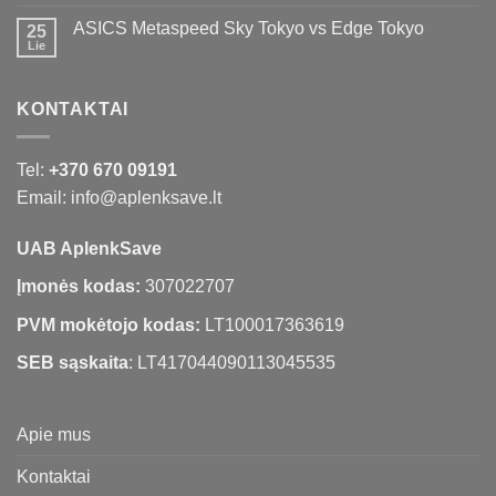
ASICS Metaspeed Sky Tokyo vs Edge Tokyo
25
Lie
KONTAKTAI
Tel:
+370 670 09191
Email: info@aplenksave.lt
UAB AplenkSave
Įmonės kodas:
307022707
PVM mokėtojo kodas:
LT100017363619
SEB sąskaita
: LT417044090113045535
Apie mus
Kontaktai