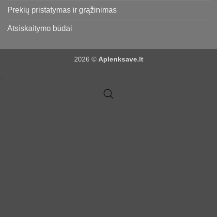
Prekių pristatymas ir grąžinimas
Atsiskaitymo būdai
2026 ©
Aplenksave.lt