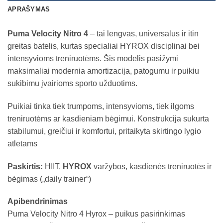
APRAŠYMAS
Puma Velocity Nitro 4
– tai lengvas, universalus ir itin
greitas batelis, kurtas specialiai HYROX disciplinai bei
intensyvioms treniruotėms. Šis modelis pasižymi
maksimaliai modernia amortizacija, patogumu ir puikiu
sukibimu įvairioms sporto užduotims.
Puikiai tinka tiek trumpoms, intensyvioms, tiek ilgoms
treniruotėms ar kasdieniam bėgimui. Konstrukcija sukurta
stabilumui, greičiui ir komfortui, pritaikyta skirtingo lygio
atletams
Paskirtis:
HIIT,
HYROX
varžybos, kasdienės treniruotės ir
bėgimas („daily trainer“)
Apibendrinimas
Puma Velocity Nitro 4 Hyrox – puikus pasirinkimas