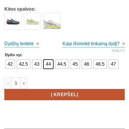
Kitos spalvos:
Dydžių lentelė
>
Kaip išsirinkti tinkamą dydį?
>
IŠVALYTI
Dydis vyr.
42
42.5
43
44
44.5
45
46
46.5
47
produkto kiekis: Puma Velocity Nitro 4 Gore-Tex Men's
Į KREPŠELĮ