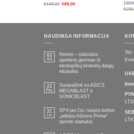
1000
Original
Current
€
149,00
€
89,00
price
price
€
189
was:
is:
€149,00.
€89,00.
NAUDINGA INFORMACIJA
KO
Tel:
Nomio – natūralus
03
Bal
Emai
sportinis gėrimas iš
ekologiškų brokolių daigų
ekstrakto
UAB
Įmo
Susipažink su ASICS
22
Rgp
MEGABLAST ir
PVM
SONICBLAST
LT1
SP4 jau čia: naujos kartos
31
SEB
Lie
„adidas Adizero Prime“
LT4
sprinto startukai