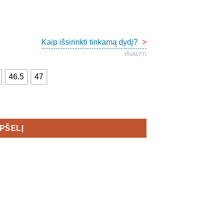
Kaip išsirinkti tinkamą dydį?
>
IŠVALYTI
46.5
47
s
EPŠELĮ