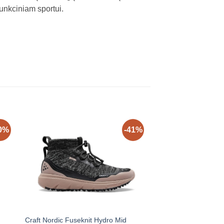
funkciniam sportui.
0%
-41%
Craft Nordic Fuseknit Hydro Mid
HOKA Speedgoat 5 