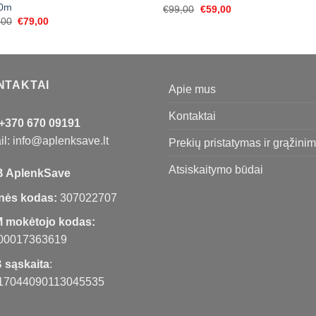
0m
Original
Current
€
99,00
€
59,00
price
price
Original
Current
,00
€
79,00
was:
is:
price
price
€99,00.
€59,00.
was:
is:
€189,00.
€79,00.
NTAKTAI
Apie mus
Kontaktai
+370 670 09191
l: info@aplenksave.lt
Prekių pristatymas ir grąžini
Atsiskaitymo būdai
 AplenkSave
nės kodas:
307022707
 mokėtojo kodas:
00017363619
 sąskaita
:
17044090113045535