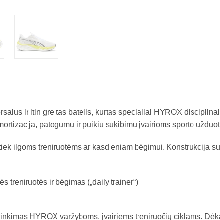
ersalus ir itin greitas batelis, kurtas specialiai HYROX disciplin
rtizacija, patogumu ir puikiu sukibimu įvairioms sporto užduot
tiek ilgoms treniruotėms ar kasdieniam bėgimui. Konstrukcija suku
 treniruotės ir bėgimas („daily trainer“)
rinkimas HYROX varžyboms, įvairiems treniruočių ciklams. Dėka