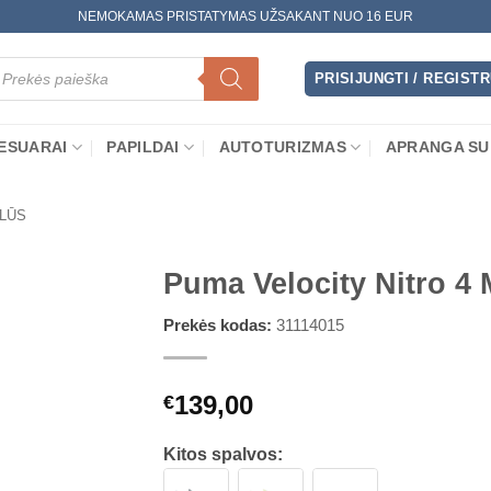
NEMOKAMAS PRISTATYMAS UŽSAKANT NUO 16 EUR
oducts
arch
PRISIJUNGTI / REGIST
ESUARAI
PAPILDAI
AUTOTURIZMAS
APRANGA SU
LŪS
Puma Velocity Nitro 4 
Prekės kodas:
31114015
139,00
€
Kitos spalvos: