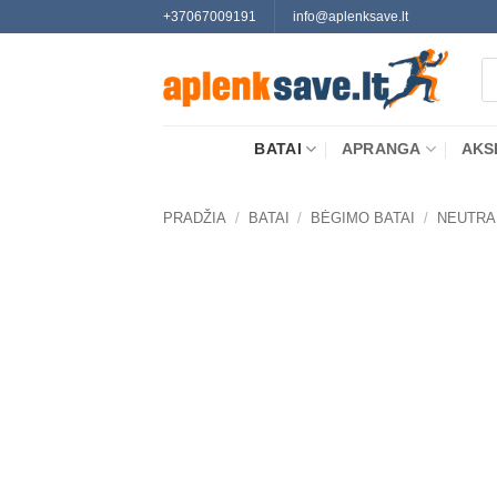
Skip
+37067009191
info@aplenksave.lt
to
Pr
content
se
BATAI
APRANGA
AKS
PRADŽIA
/
BATAI
/
BĖGIMO BATAI
/
NEUTRA