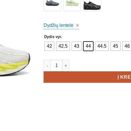
Dydžių lentelė
>
Dydis vyr.
42
42.5
43
44
44.5
45
46
produkto kiekis: Puma Velocity Nitro 4 Men'
Į KR