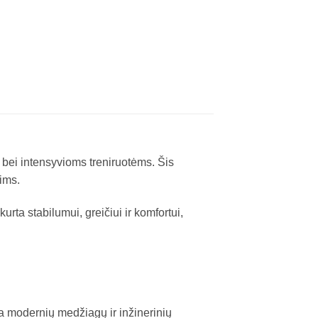
ai bei intensyvioms treniruotėms. Šis
ims.
rta stabilumui, greičiui ir komfortui,
 modernių medžiagų ir inžinerinių