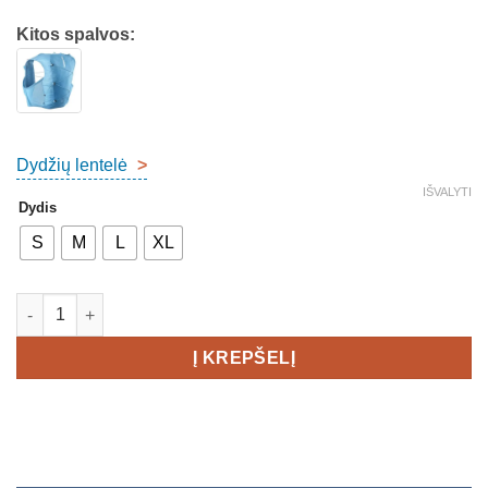
Kitos spalvos:
Dydžių lentelė
>
IŠVALYTI
Dydis
S
M
L
XL
produkto kiekis: Salomon Active Skin 8 Set Unisex
Į KREPŠELĮ