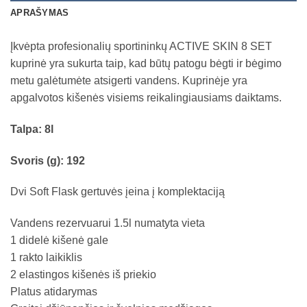
APRAŠYMAS
Įkvėpta profesionalių sportininkų ACTIVE SKIN 8 SET
kuprinė yra sukurta taip, kad būtų patogu bėgti ir bėgimo
metu galėtumėte atsigerti vandens. Kuprinėje yra
apgalvotos kišenės visiems reikalingiausiams daiktams.
Talpa: 8l
Svoris (g): 192
Dvi Soft Flask gertuvės įeina į komplektaciją
Vandens rezervuarui 1.5l numatyta vieta
1 didelė kišenė gale
1 rakto laikiklis
2 elastingos kišenės iš priekio
Platus atidarymas