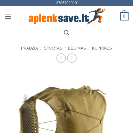
+37067009191
Skip
to
0
content
PRADŽIA
/
SPORTAS
/
BĖGIMAS
/
KUPRINĖS