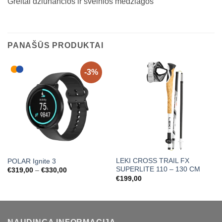
Greitai džiūnančios ir švelnios medžiagos
PANAŠŪS PRODUKTAI
-3%
LEKI CROSS TRAIL FX
POLAR Ignite 3
SUPERLITE 110 – 130 CM
Price
€
319,00
–
€
330,00
range:
€
199,00
€319,00
through
€330,00