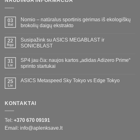
NAUDINGA INFORMACIJA
Nomio – natūralus sportinis gėrimas iš ekologiškų
03
Bal
brokolių daigų ekstrakto
Susipažink su ASICS MEGABLAST ir
22
Rgp
SONICBLAST
SP4 jau čia: naujos kartos „adidas Adizero Prime“
31
Lie
sprinto startukai
ASICS Metaspeed Sky Tokyo vs Edge Tokyo
25
Lie
KONTAKTAI
Tel:
+370 670 09191
Email: info@aplenksave.lt