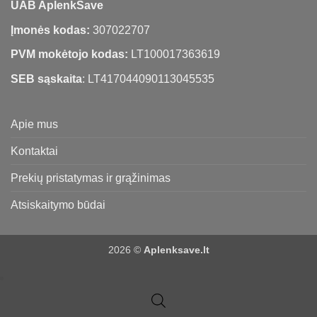
UAB AplenkSave
Įmonės kodas:
307022707
PVM mokėtojo kodas:
LT100017363619
SEB sąskaita
: LT417044090113045535
Apie mus
Kontaktai
Prekių pristatymas ir grąžinimas
Atsiskaitymo būdai
2026 ©
Aplenksave.lt