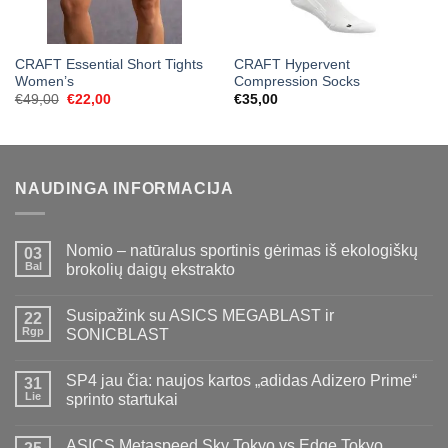
CRAFT Essential Short Tights
CRAFT Hypervent
Women’s
Compression Socks
Original
Current
€
49,00
€
22,00
€
35,00
price
price
was:
is:
€49,00.
€22,00.
NAUDINGA INFORMACIJA
Nomio – natūralus sportinis gėrimas iš ekologiškų
03
Bal
brokolių daigų ekstrakto
Susipažink su ASICS MEGABLAST ir
22
Rgp
SONICBLAST
SP4 jau čia: naujos kartos „adidas Adizero Prime“
31
Lie
sprinto startukai
ASICS Metaspeed Sky Tokyo vs Edge Tokyo