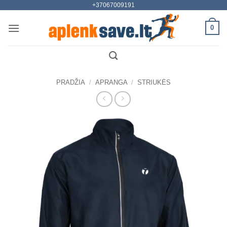
+37067009191
Skip
to
0
content
PRADŽIA
/
APRANGA
/
STRIUKĖS