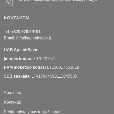
25
Lie
KONTAKTAI
Tel:
+370 670 09191
Email: info@aplenksave.lt
UAB AplenkSave
Įmonės kodas:
307022707
PVM mokėtojo kodas:
LT100017363619
SEB sąskaita
: LT417044090113045535
Apie mus
Kontaktai
Prekių pristatymas ir grąžinimas