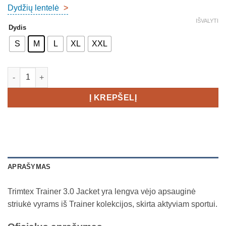
Dydžių lentelė
>
IŠVALYTI
Dydis
S
M
L
XL
XXL
produkto kiekis: Trimtex Trainer 3.0 Jacket Men's
Į KREPŠELĮ
APRAŠYMAS
Trimtex Trainer 3.0 Jacket yra lengva vėjo apsauginė
striukė vyrams iš Trainer kolekcijos, skirta aktyviam sportui.