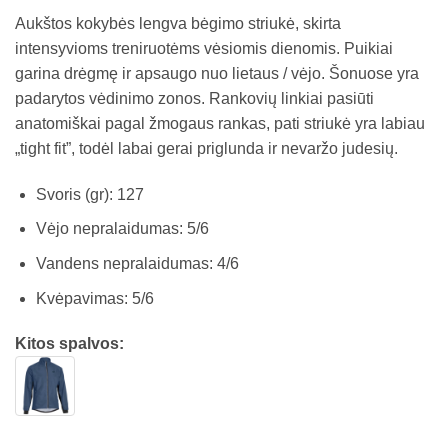
Aukštos kokybės lengva bėgimo striukė, skirta
intensyvioms treniruotėms vėsiomis dienomis. Puikiai
garina drėgmę ir apsaugo nuo lietaus / vėjo. Šonuose yra
padarytos vėdinimo zonos. Rankovių linkiai pasiūti
anatomiškai pagal žmogaus rankas, pati striukė yra labiau
„tight fit”, todėl labai gerai priglunda ir nevaržo judesių.
Svoris (gr): 127
Vėjo nepralaidumas: 5/6
Vandens nepralaidumas: 4/6
Kvėpavimas: 5/6
Kitos spalvos: