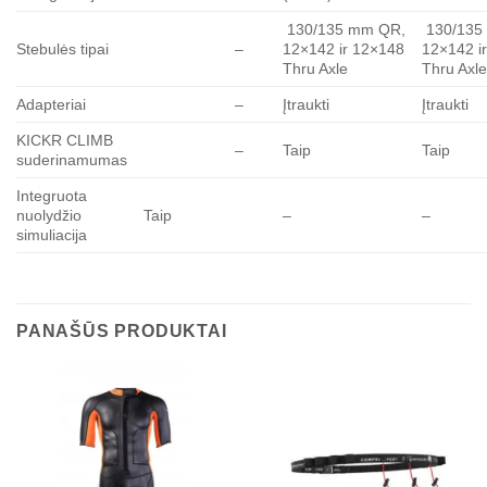
130/135 mm QR,
130/135
Stebulės tipai
–
12×142 ir 12×148
12×142 i
Thru Axle
Thru Axl
Adapteriai
–
Įtraukti
Įtraukti
KICKR CLIMB
–
Taip
Taip
suderinamumas
Integruota
nuolydžio
Taip
–
–
simuliacija
PANAŠŪS PRODUKTAI