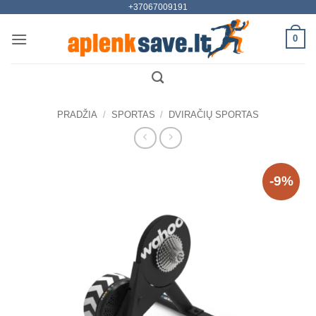
+37067009191
Skip
to
0
content
PRADŽIA
/
SPORTAS
/
DVIRAČIŲ SPORTAS
-9%