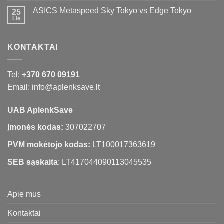
ASICS Metaspeed Sky Tokyo vs Edge Tokyo
25
Lie
KONTAKTAI
Tel:
+370 670 09191
Email: info@aplenksave.lt
UAB AplenkSave
Įmonės kodas:
307022707
PVM mokėtojo kodas:
LT100017363619
SEB sąskaita
: LT417044090113045535
Apie mus
Kontaktai