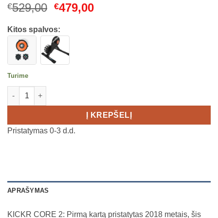
Original
Current
529,00
479,00
€
€
price
price
was:
is:
Kitos spalvos:
€529,00.
€479,00.
Turime
produkto kiekis: WAHOO KICKR CORE 2 - 11 SPEED CASSETTE
Į KREPŠELĮ
Pristatymas 0-3 d.d.
APRAŠYMAS
KICKR CORE 2: Pirmą kartą pristatytas 2018 metais, šis