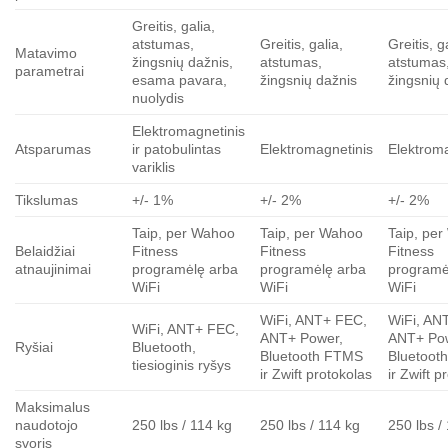
Greitis, galia,
atstumas,
Greitis, galia,
Greitis, g
Matavimo
žingsnių dažnis,
atstumas,
atstumas
parametrai
esama pavara,
žingsnių dažnis
žingsnių 
nuolydis
Elektromagnetinis
Atsparumas
ir patobulintas
Elektromagnetinis
Elektrom
variklis
Tikslumas
+/- 1%
+/- 2%
+/- 2%
Taip, per Wahoo
Taip, per Wahoo
Taip, pe
Belaidžiai
Fitness
Fitness
Fitness
atnaujinimai
programėlę arba
programėlę arba
programė
WiFi
WiFi
WiFi
WiFi, ANT+ FEC,
WiFi, AN
WiFi, ANT+ FEC,
ANT+ Power,
ANT+ Po
Ryšiai
Bluetooth,
Bluetooth FTMS
Bluetoot
tiesioginis ryšys
ir Zwift protokolas
ir Zwift p
Maksimalus
naudotojo
250 lbs / 114 kg
250 lbs / 114 kg
250 lbs /
svoris