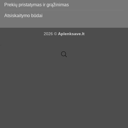
Prekių pristatymas ir grąžinimas
Atsiskaitymo būdai
2026 ©
Aplenksave.lt