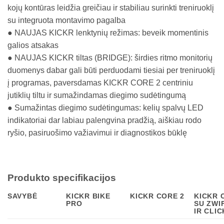
kojų kontūras leidžia greičiau ir stabiliau surinkti treniruoklį
su integruota montavimo pagalba
● NAUJAS KICKR lenktynių režimas: beveik momentinis
galios atsakas
● NAUJAS KICKR tiltas (BRIDGE): širdies ritmo monitorių
duomenys dabar gali būti perduodami tiesiai per treniruoklį
į programas, paversdamas KICKR CORE 2 centriniu
jutiklių tiltu ir sumažindamas diegimo sudėtingumą
● Sumažintas diegimo sudėtingumas: kelių spalvų LED
indikatoriai dar labiau palengvina pradžią, aiškiau rodo
ryšio, pasiruošimo važiavimui ir diagnostikos būklę
Produkto specifikacijos
SAVYBĖ
KICKR BIKE
KICKR CORE 2
KICKR 
PRO
SU ZWI
IR CLIC