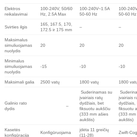
Elektros
100-240V, 50/60
100-240V~1.5A
100-240
reikalavimai
Hz, 2.5A Max
50-60 Hz
50-60 Hz
165, 167.5, 170,
Svirties ilgis
–
–
172.5 ir 175 mm
Maksimalus
simuliuojamas
20
20
20
nuolydis
Minimalus
simuliuojamas
-15
-10
-10
nuolydis
Maksimali galia
2500 vatų
1800 vatų
1800 vat
Suderinamas su
Suderin
įvairiais ratų
įvairiais r
Galinio rato
dydžiais, bet
dydžiais,
–
dydis
fiksuotu aukščiu
fiksuotu 
(333 mm ašies
(333 mm 
aukštis)
aukštis)
Kasetės
įdėta 11 greičių
Konfigūruojama
Zwift-Co
konfigūracija
(11-28)