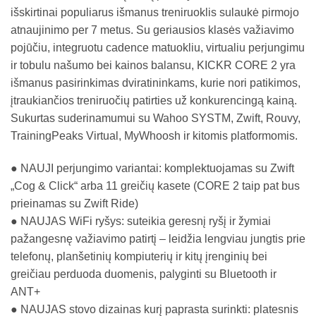
išskirtinai populiarus išmanus treniruoklis sulaukė pirmojo
atnaujinimo per 7 metus. Su geriausios klasės važiavimo
pojūčiu, integruotu cadence matuokliu, virtualiu perjungimu
ir tobulu našumo bei kainos balansu, KICKR CORE 2 yra
išmanus pasirinkimas dviratininkams, kurie nori patikimos,
įtraukiančios treniruočių patirties už konkurencingą kainą.
Sukurtas suderinamumui su Wahoo SYSTM, Zwift, Rouvy,
TrainingPeaks Virtual, MyWhoosh ir kitomis platformomis.
● NAUJI perjungimo variantai: komplektuojamas su Zwift
„Cog & Click“ arba 11 greičių kasete (CORE 2 taip pat bus
prieinamas su Zwift Ride)
● NAUJAS WiFi ryšys: suteikia geresnį ryšį ir žymiai
pažangesnę važiavimo patirtį – leidžia lengviau jungtis prie
telefonų, planšetinių kompiuterių ir kitų įrenginių bei
greičiau perduoda duomenis, palyginti su Bluetooth ir
ANT+
● NAUJAS stovo dizainas kurį paprasta surinkti: platesnis