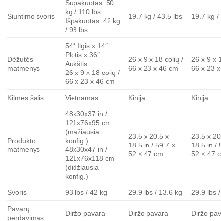
Supakuotas: 50
kg / 110 lbs
Siuntimo svoris
19.7 kg / 43.5 lbs
19.7 kg /
Išpakuotas: 42 kg
/ 93 lbs
54″ Ilgis x 14″
Plotis x 36″
Dėžutės
26 x 9 x 18 colių /
26 x 9 x 1
Aukštis
matmenys
66 x 23 x 46 cm
66 x 23 
26 x 9 x 18 colių /
66 x 23 x 46 cm
Kilmės šalis
Vietnamas
Kinija
Kinija
48x30x37 in /
121x76x95 cm
(mažiausia
23.5 x 20.5 x
23.5 x 20
Produkto
konfig.)
18.5 in / 59.7 ×
18.5 in / 
matmenys
48x30x47 in /
52 × 47 cm
52 × 47 
121x76x118 cm
(didžiausia
konfig.)
Svoris
93 lbs / 42 kg
29.9 lbs / 13.6 kg
29.9 lbs 
Pavarų
Diržo pavara
Diržo pavara
Diržo pa
perdavimas