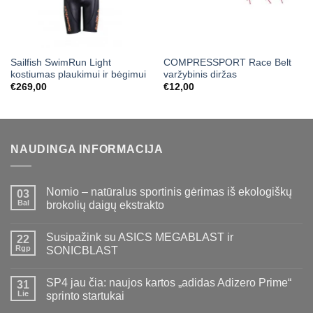
Sailfish SwimRun Light
COMPRESSPORT Race Belt
kostiumas plaukimui ir bėgimui
varžybinis diržas
€
269,00
€
12,00
NAUDINGA INFORMACIJA
Nomio – natūralus sportinis gėrimas iš ekologiškų
03
Bal
brokolių daigų ekstrakto
Susipažink su ASICS MEGABLAST ir
22
Rgp
SONICBLAST
SP4 jau čia: naujos kartos „adidas Adizero Prime“
31
Lie
sprinto startukai