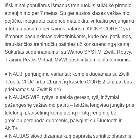
išskirtinai populiarus išmanus treniruoklis sulaukė pirmojo
atnaujinimo per 7 metus. Su geriausios klasės važiavimo
pojūčiu, integruotu cadence matuokliu, virtualiu perjungimu
ir tobulu našumo bei kainos balansu, KICKR CORE 2 yra
išmanus pasirinkimas dviratininkams, kurie nori patikimos,
įtraukiančios treniruočių patirties už konkurencingą kainą.
Sukurtas suderinamumui su Wahoo SYSTM, Zwift, Rouvy,
TrainingPeaks Virtual, MyWhoosh ir kitomis platformomis.
● NAUJI perjungimo variantai: komplektuojamas su Zwift
„Cog & Click“ arba 11 greičių kasete (CORE 2 taip pat bus
prieinamas su Zwift Ride)
● NAUJAS WiFi ryšys: suteikia geresnį ryšį ir žymiai
pažangesnę važiavimo patirtį – leidžia lengviau jungtis prie
telefonų, planšetinių kompiuterių ir kitų įrenginių bei
greičiau perduoda duomenis, palyginti su Bluetooth ir
ANT+
● NAUJAS stovo dizainas kurį paprasta surinkti: platesnis