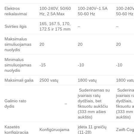
Elektros
100-240V, 50/60
100-240V~1.5A
100-240
reikalavimai
Hz, 2.5A Max
50-60 Hz
50-60 Hz
165, 167.5, 170,
Svirties ilgis
–
–
172.5 ir 175 mm
Maksimalus
simuliuojamas
20
20
20
nuolydis
Minimalus
simuliuojamas
-15
-10
-10
nuolydis
Maksimali galia
2500 vatų
1800 vatų
1800 vat
Suderinamas su
Suderin
įvairiais ratų
įvairiais r
Galinio rato
dydžiais, bet
dydžiais,
–
dydis
fiksuotu aukščiu
fiksuotu 
(333 mm ašies
(333 mm 
aukštis)
aukštis)
Kasetės
įdėta 11 greičių
Konfigūruojama
Zwift-Co
konfigūracija
(11-28)