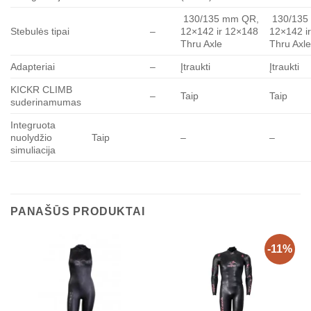
130/135 mm QR,
130/135
Stebulės tipai
–
12×142 ir 12×148
12×142 i
Thru Axle
Thru Axl
Adapteriai
–
Įtraukti
Įtraukti
KICKR CLIMB
–
Taip
Taip
suderinamumas
Integruota
nuolydžio
Taip
–
–
simuliacija
PANAŠŪS PRODUKTAI
-11%