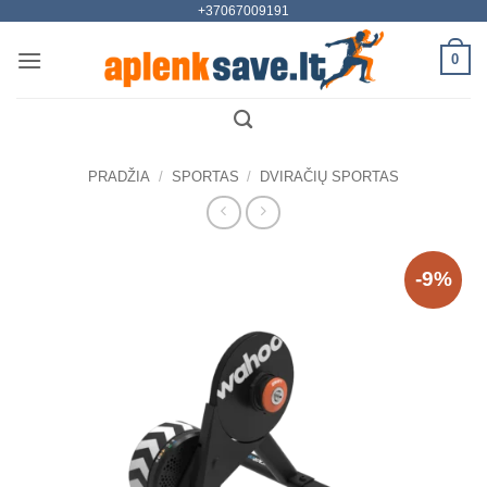
+37067009191
Skip
to
0
content
PRADŽIA
/
SPORTAS
/
DVIRAČIŲ SPORTAS
-9%