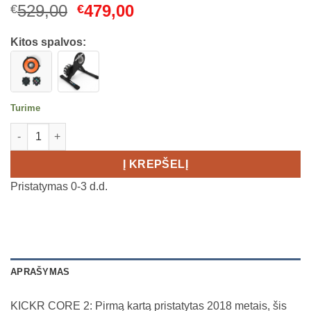
Original
Current
529,00
479,00
€
€
price
price
was:
is:
Kitos spalvos:
€529,00.
€479,00.
Turime
produkto kiekis: WAHOO KICKR CORE 2 ZWIFT COG AND CLIC
Į KREPŠELĮ
Pristatymas 0-3 d.d.
APRAŠYMAS
KICKR CORE 2: Pirmą kartą pristatytas 2018 metais, šis