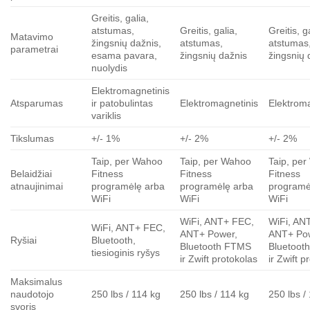
Greitis, galia,
atstumas,
Greitis, galia,
Greitis, g
Matavimo
žingsnių dažnis,
atstumas,
atstumas
parametrai
esama pavara,
žingsnių dažnis
žingsnių 
nuolydis
Elektromagnetinis
Atsparumas
ir patobulintas
Elektromagnetinis
Elektrom
variklis
Tikslumas
+/- 1%
+/- 2%
+/- 2%
Taip, per Wahoo
Taip, per Wahoo
Taip, pe
Belaidžiai
Fitness
Fitness
Fitness
atnaujinimai
programėlę arba
programėlę arba
programė
WiFi
WiFi
WiFi
WiFi, ANT+ FEC,
WiFi, AN
WiFi, ANT+ FEC,
ANT+ Power,
ANT+ Po
Ryšiai
Bluetooth,
Bluetooth FTMS
Bluetoot
tiesioginis ryšys
ir Zwift protokolas
ir Zwift p
Maksimalus
naudotojo
250 lbs / 114 kg
250 lbs / 114 kg
250 lbs /
svoris