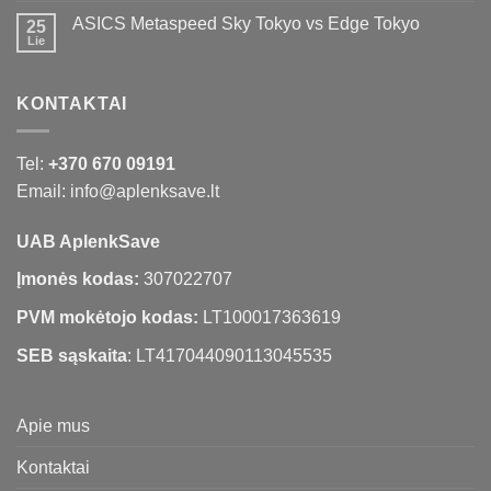
ASICS Metaspeed Sky Tokyo vs Edge Tokyo
25
Lie
KONTAKTAI
Tel:
+370 670 09191
Email: info@aplenksave.lt
UAB AplenkSave
Įmonės kodas:
307022707
PVM mokėtojo kodas:
LT100017363619
SEB sąskaita
: LT417044090113045535
Apie mus
Kontaktai