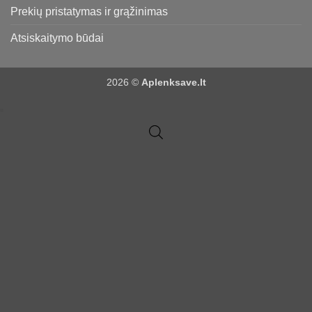
Prekių pristatymas ir grąžinimas
Atsiskaitymo būdai
2026 ©
Aplenksave.lt