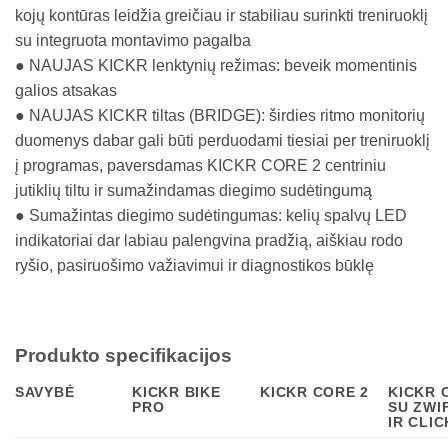
kojų kontūras leidžia greičiau ir stabiliau surinkti treniruoklį
su integruota montavimo pagalba
● NAUJAS KICKR lenktynių režimas: beveik momentinis
galios atsakas
● NAUJAS KICKR tiltas (BRIDGE): širdies ritmo monitorių
duomenys dabar gali būti perduodami tiesiai per treniruoklį
į programas, paversdamas KICKR CORE 2 centriniu
jutiklių tiltu ir sumažindamas diegimo sudėtingumą
● Sumažintas diegimo sudėtingumas: kelių spalvų LED
indikatoriai dar labiau palengvina pradžią, aiškiau rodo
ryšio, pasiruošimo važiavimui ir diagnostikos būklę
Produkto specifikacijos
SAVYBĖ
KICKR BIKE
KICKR CORE 2
KICKR 
PRO
SU ZWI
IR CLIC