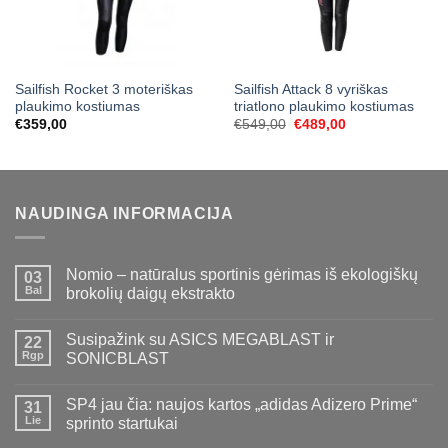
Sailfish Rocket 3 moteriškas
Sailfish Attack 8 vyriškas
plaukimo kostiumas
triatlono plaukimo kostiumas
Original
Current
€
359,00
€
549,00
€
489,00
price
price
was:
is:
€549,00.
€489,00.
NAUDINGA INFORMACIJA
Nomio – natūralus sportinis gėrimas iš ekologiškų
03
Bal
brokolių daigų ekstrakto
Susipažink su ASICS MEGABLAST ir
22
Rgp
SONICBLAST
SP4 jau čia: naujos kartos „adidas Adizero Prime“
31
Lie
sprinto startukai