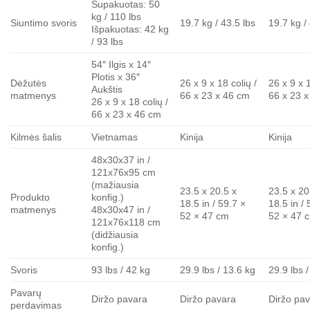
Supakuotas: 50
kg / 110 lbs
Siuntimo svoris
19.7 kg / 43.5 lbs
19.7 kg /
Išpakuotas: 42 kg
/ 93 lbs
54″ Ilgis x 14″
Plotis x 36″
Dėžutės
26 x 9 x 18 colių /
26 x 9 x 1
Aukštis
matmenys
66 x 23 x 46 cm
66 x 23 
26 x 9 x 18 colių /
66 x 23 x 46 cm
Kilmės šalis
Vietnamas
Kinija
Kinija
48x30x37 in /
121x76x95 cm
(mažiausia
23.5 x 20.5 x
23.5 x 20
Produkto
konfig.)
18.5 in / 59.7 ×
18.5 in / 
matmenys
48x30x47 in /
52 × 47 cm
52 × 47 
121x76x118 cm
(didžiausia
konfig.)
Svoris
93 lbs / 42 kg
29.9 lbs / 13.6 kg
29.9 lbs 
Pavarų
Diržo pavara
Diržo pavara
Diržo pa
perdavimas