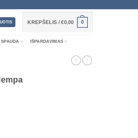
0
RUOTIS
KREPŠELIS /
€
0,00
 SPAUDA
IŠPARDAVIMAS
lempa
pa