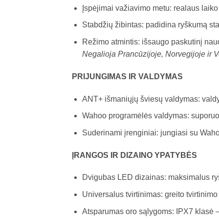
Įspėjimai važiavimo metu: realaus lai
Stabdžių žibintas: padidina ryškumą sta
Režimo atmintis: išsaugo paskutinį nau
Negalioja Prancūzijoje, Norvegijoje ir Vo
PRIJUNGIMAS IR VALDYMAS
ANT+ išmaniųjų šviesų valdymas: valdy
Wahoo programėlės valdymas: suporuoki
Suderinami įrenginiai: jungiasi su Waho
ĮRANGOS IR DIZAINO YPATYBĖS
Dvigubas LED dizainas: maksimalus r
Universalus tvirtinimas: greito tvirtinimo
Atsparumas oro sąlygoms: IPX7 klasė – 