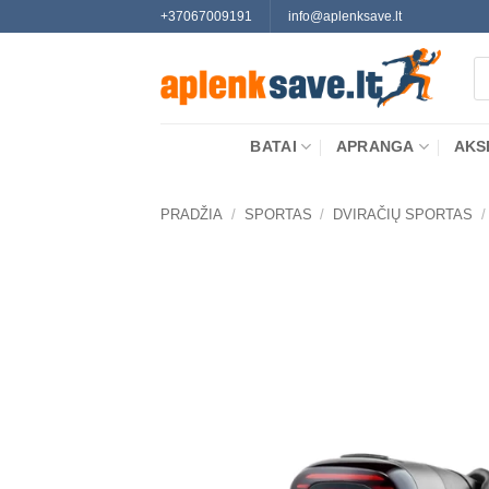
Skip
+37067009191
info@aplenksave.lt
to
Pr
content
se
BATAI
APRANGA
AKS
PRADŽIA
/
SPORTAS
/
DVIRAČIŲ SPORTAS
/