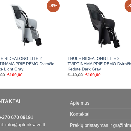
-8%
-
E RIDEALONG LITE 2
THULE RIDEALONG LITE 2
TINAMA PRIE RĖMO Dviračio
TVIRTINAMA PRIE RĖMO Dvirači
ė Light Gray
Kėdutė Dark Gray
Original
Current
Original
Current
,00
€
109,00
€
119,00
€
109,00
price
price
price
price
was:
is:
was:
is:
€119,00.
€109,00.
€119,00.
€109,00.
NTAKTAI
Apie mus
Kontaktai
+370 670 09191
l: info@aplenksave.lt
Prekių pristatymas ir grąžini