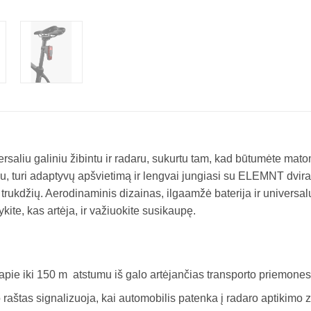
u galiniu žibintu ir radaru, sukurtu tam, kad būtumėte matomi, 
ku, turi adaptyvų apšvietimą ir lengvai jungiasi su ELEMNT dvi
ukdžių. Aerodinaminis dizainas, ilgaamžė baterija ir universalus
ite, kas artėja, ir važiuokite susikaupę.
apie iki 150 m atstumu iš galo artėjančias transporto priemones
 raštas signalizuoja, kai automobilis patenka į radaro aptikimo 