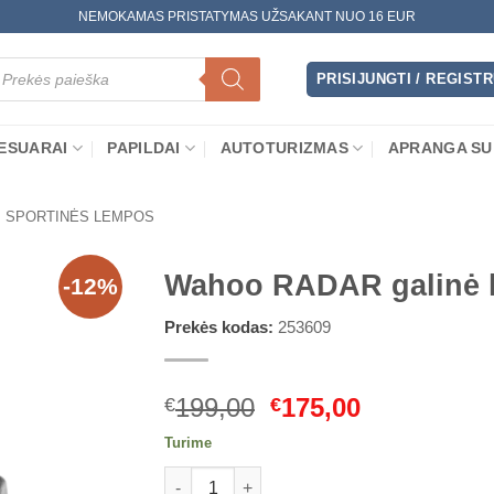
NEMOKAMAS PRISTATYMAS UŽSAKANT NUO 16 EUR
oducts
arch
PRISIJUNGTI / REGIST
ESUARAI
PAPILDAI
AUTOTURIZMAS
APRANGA SU
SPORTINĖS LEMPOS
Wahoo RADAR galinė 
-12%
Prekės kodas:
253609
Original
Current
199,00
175,00
€
€
price
price
Turime
was:
is:
produkto kiekis: Wahoo RADAR galinė lem
€199,00.
€175,00.