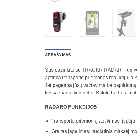
APRAŠYMAS
Susipažinkite su TRACKR RADAR – universali
aptinka transporto priemones realiuoju lai
Tai pagerina jūsų važiavimą be papildomų tr
kiekviename kilometre. Būkite budrūs, matyk
RADARO FUNKCIJOS
Transporto priemonių aptikimas: įspėja 
Greitas įspėjimas: nuolatinis mirksėjimo