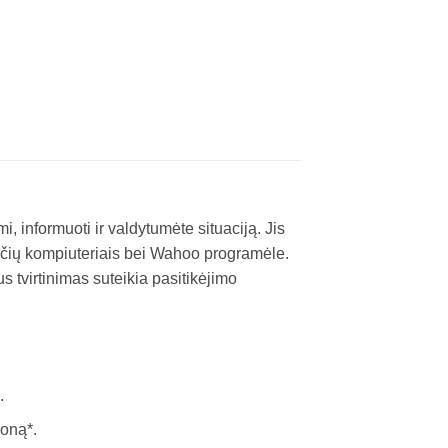
informuoti ir valdytumėte situaciją. Jis
račių kompiuteriais bei Wahoo programėle.
 tvirtinimas suteikia pasitikėjimo
.
zoną*.