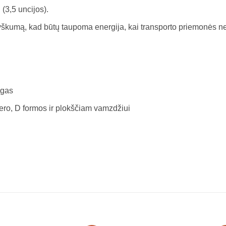
 (3,5 uncijos).
yškumą, kad būtų taupoma energija, kai transporto priemonės n
ilgas
aero, D formos ir plokščiam vamzdžiui