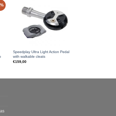
8%
Speedplay Ultra Light Action Pedal
THULE RIDEALONG
o
with walkable cleats
PRIE RĖMO Dviračio
Gray
€
159,00
Original
Cur
€
169,00
€
149,00
price
pri
was:
is:
€169,00.
€1
mas