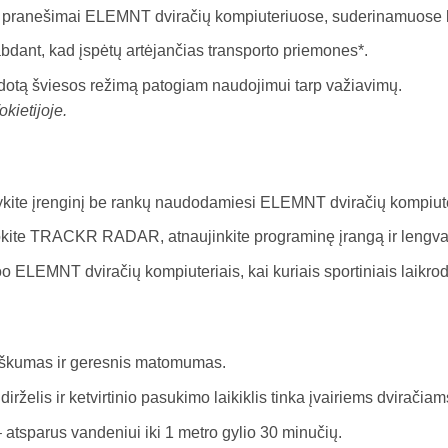
ko pranešimai ELEMNT dviračių kompiuteriuose, suderinamuose 
bdant, kad įspėtų artėjančias transporto priemones*.
dotą šviesos režimą patogiam naudojimui tarp važiavimų.
kietijoje.
kite įrenginį be rankų naudodamiesi ELEMNT dviračių kompiute
te TRACKR RADAR, atnaujinkite programinę įrangą ir lengvai p
o ELEMNT dviračių kompiuteriais, kai kuriais sportiniais laikr
yškumas ir geresnis matomumas.
 dirželis ir ketvirtinio pasukimo laikiklis tinka įvairiems dviračiam
atsparus vandeniui iki 1 metro gylio 30 minučių.