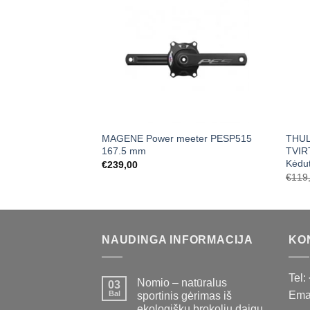
MAGENE Power meeter PESP515
THUL
167.5 mm
TVIR
Kėdut
€
239,00
€
119
NAUDINGA INFORMACIJA
KO
Tel:
Nomio – natūralus
03
Bal
Emai
sportinis gėrimas iš
ekologiškų brokolių daigų