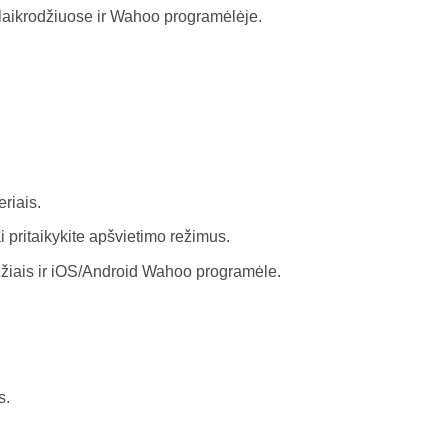
laikrodžiuose ir Wahoo programėlėje.
riais.
ritaikykite apšvietimo režimus.
odžiais ir iOS/Android Wahoo programėle.
s.