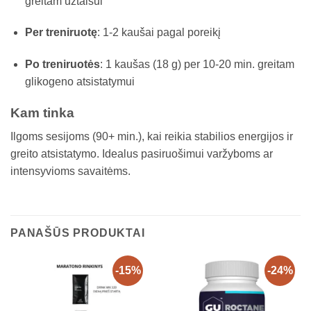
greitam užtaisui
Per treniruotę
: 1-2 kaušai pagal poreikį
Po treniruotės
: 1 kaušas (18 g) per 10-20 min. greitam
glikogeno atsistatymui
Kam tinka
Ilgoms sesijoms (90+ min.), kai reikia stabilios energijos ir
greito atsistatymo. Idealus pasiruošimui varžyboms ar
intensyvioms savaitėms.
PANAŠŪS PRODUKTAI
-15%
-24%