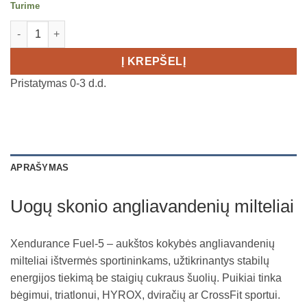
Turime
produkto kiekis: Xendurance Fuel 5 - angliavandenių gėrimas - 
Į KREPŠELĮ
Pristatymas 0-3 d.d.
APRAŠYMAS
Uogų skonio angliavandenių milteliai
Xendurance Fuel-5 – aukštos kokybės angliavandenių
milteliai ištvermės sportininkams, užtikrinantys stabilų
energijos tiekimą be staigių cukraus šuolių. Puikiai tinka
bėgimui, triatlonui, HYROX, dviračių ar CrossFit sportui.