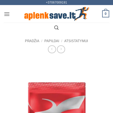
+37067009191
Skip
to
0
content
PRADŽIA
/
PAPILDAI
/
ATSISTATYMUI