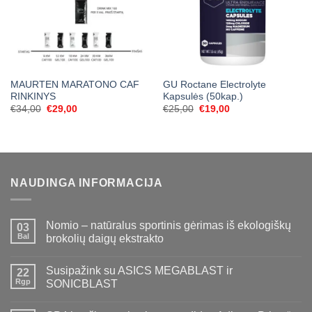
MAURTEN MARATONO CAF
GU Roctane Electrolyte
RINKINYS
Kapsulės (50kap.)
Original
Current
Original
Current
€
34,00
€
29,00
€
25,00
€
19,00
price
price
price
price
was:
is:
was:
is:
€34,00.
€29,00.
€25,00.
€19,00.
NAUDINGA INFORMACIJA
Nomio – natūralus sportinis gėrimas iš ekologiškų
03
Bal
brokolių daigų ekstrakto
Susipažink su ASICS MEGABLAST ir
22
Rgp
SONICBLAST