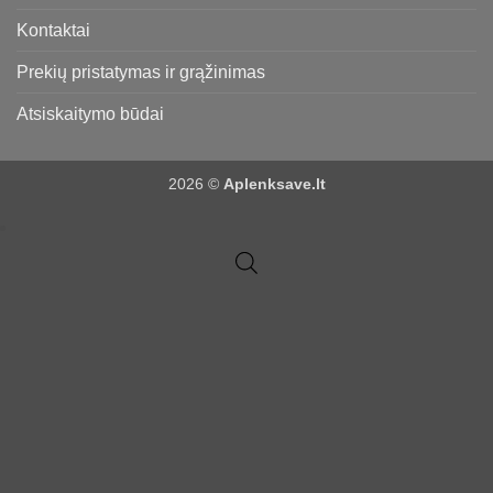
Kontaktai
Prekių pristatymas ir grąžinimas
Atsiskaitymo būdai
2026 ©
Aplenksave.lt