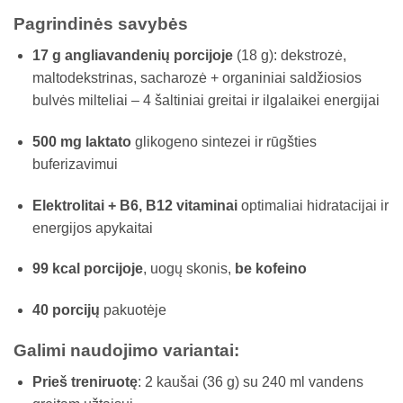
Pagrindinės savybės
17 g angliavandenių porcijoje
(18 g): dekstrozė,
maltodekstrinas, sacharozė + organiniai saldžiosios
bulvės milteliai – 4 šaltiniai greitai ir ilgalaikei energijai
500 mg laktato
glikogeno sintezei ir rūgšties
buferizavimui
Elektrolitai + B6, B12 vitaminai
optimaliai hidratacijai ir
energijos apykaitai
99 kcal porcijoje
, uogų skonis,
be kofeino
40 porcijų
pakuotėje
Galimi naudojimo variantai:
Prieš treniruotę
: 2 kaušai (36 g) su 240 ml vandens