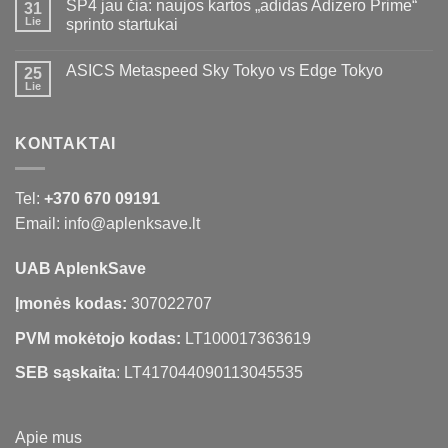
SP4 jau čia: naujos kartos „adidas Adizero Prime“
31
Lie
sprinto startukai
ASICS Metaspeed Sky Tokyo vs Edge Tokyo
25
Lie
KONTAKTAI
Tel:
+370 670 09191
Email: info@aplenksave.lt
UAB AplenkSave
Įmonės kodas:
307022707
PVM mokėtojo kodas:
LT100017363619
SEB sąskaita
: LT417044090113045535
Apie mus