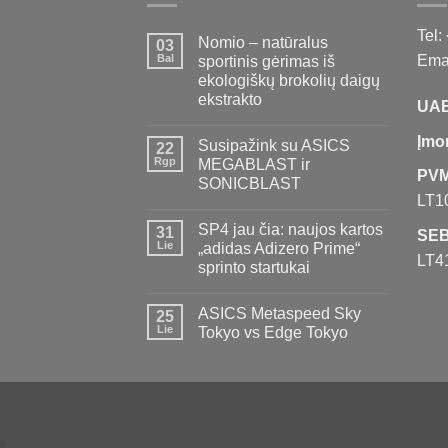
Tel:
Nomio – natūralus
03
Bal
Emai
sportinis gėrimas iš
ekologiškų brokolių daigų
ekstrakto
UAB
Įmo
Susipažink su ASICS
22
Rgp
MEGABLAST ir
PVM
SONICBLAST
LT1
SP4 jau čia: naujos kartos
31
SEB
Lie
„adidas Adizero Prime“
LT4
sprinto startukai
ASICS Metaspeed Sky
25
Lie
Tokyo vs Edge Tokyo