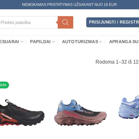
NEMOKAMAS PRISTATYMAS UŽSAKANT NUO 16 EUR
oducts
arch
PRISIJUNGTI / REGIST
ESUARAI
PAPILDAI
AUTOTURIZMAS
APRANGA SU
Rodoma 1–32 iš 11
UJA