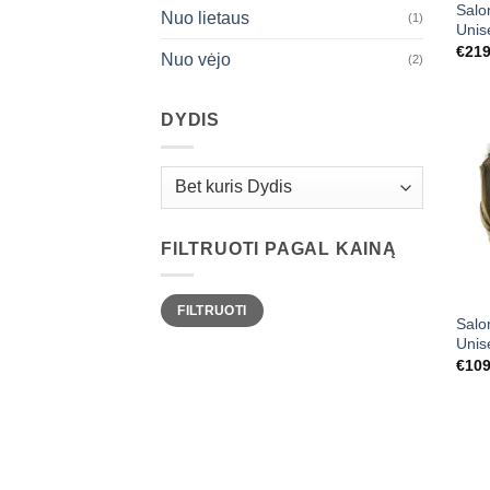
Salo
Nuo lietaus
(1)
Unis
€
219
Nuo vėjo
(2)
DYDIS
FILTRUOTI PAGAL KAINĄ
Min
Maks
FILTRUOTI
kaina
kaina
Salo
Unis
€
109