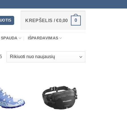
0
RUOTIS
KREPŠELIS /
€
0,00
 SPAUDA
IŠPARDAVIMAS
Rūšiuojama
5
pagal
naujausią