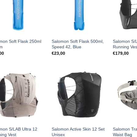
mon Soft Flask 250ml
Salomon Soft Flask 500ml,
Salomon S/
m
Speed ​​42, Blue
Running Ves
00
€
23,00
€
179,00
mon S/LAB Ultra 12
Salomon Active Skin 12 Set
Salomon Trai
ing Vest
Unisex
Waist Bag