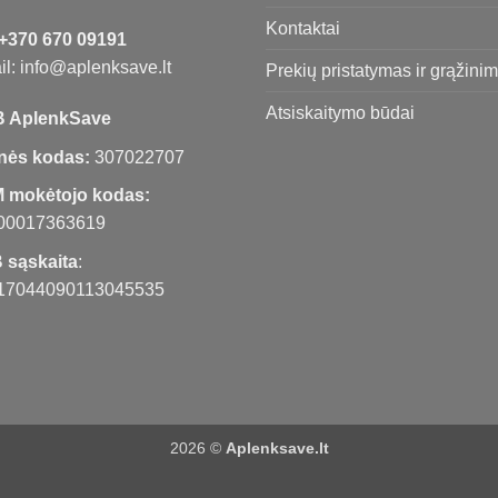
Kontaktai
+370 670 09191
l: info@aplenksave.lt
Prekių pristatymas ir grąžini
Atsiskaitymo būdai
 AplenkSave
nės kodas:
307022707
 mokėtojo kodas:
00017363619
 sąskaita
:
17044090113045535
2026 ©
Aplenksave.lt