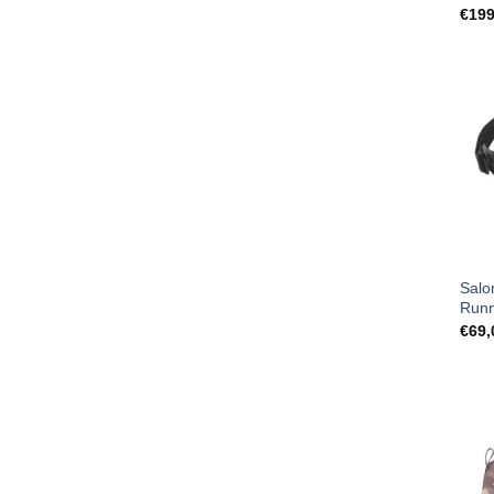
€
199
Salo
Runn
€
69,