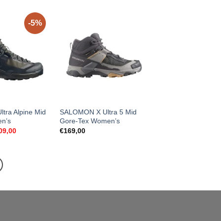
-5%
ltra Alpine Mid
SALOMON X Ultra 5 Mid
en’s
Gore-Tex Women’s
ginal
Current
09,00
€
169,00
ce
price
s:
is:
19,00.
€209,00.