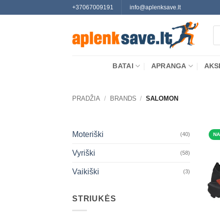
Skip
+37067009191
info@aplenksave.lt
to
Pr
content
se
BATAI
APRANGA
AKS
PRADŽIA
/
BRANDS
/
SALOMON
Moteriški
(40)
NA
Vyriški
(58)
Vaikiški
(3)
STRIUKĖS