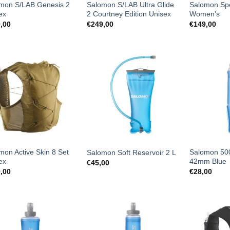
mon S/LAB Genesis 2
Salomon S/LAB Ultra Glide
Salomon Sp
ex
2 Courtney Edition Unisex
Women’s
,00
€
249,00
€
149,00
mon Active Skin 8 Set
Salomon 50
Salomon Soft Reservoir 2 L
ex
42mm Blue
€
45,00
,00
€
28,00