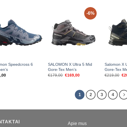
-6%
mon Speedcross 6
SALOMON X Ultra 5 Mid
Salomon X U
en’s
Gore-Tex Men’s
Gore-Tex M
Original
Current
Ori
,00
€
179,00
€
169,00
€
219,00
€
2
price
price
pri
was:
is:
wa
€179,00.
€169,00.
€2
1
2
3
4
NTAKTAI
Apie mus