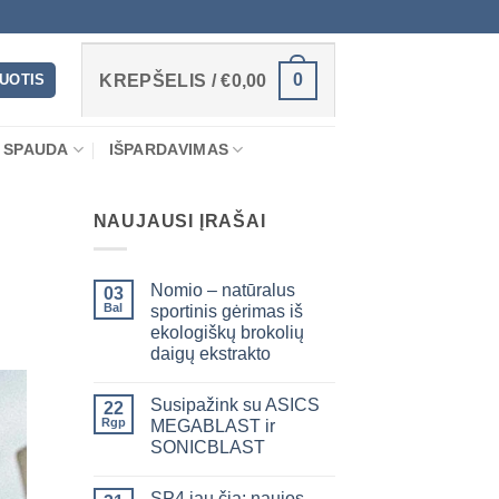
0
RUOTIS
KREPŠELIS /
€
0,00
 SPAUDA
IŠPARDAVIMAS
NAUJAUSI ĮRAŠAI
Nomio – natūralus
03
Bal
sportinis gėrimas iš
ekologiškų brokolių
daigų ekstrakto
Susipažink su ASICS
22
Rgp
MEGABLAST ir
SONICBLAST
SP4 jau čia: naujos