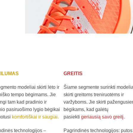
ILUMAS
GREITIS
gmento modeliai skirti lėto ir
Šiame segmente surinkti modelia
iniško tempo bėgimams. Jie
skirti greitoms treniruotėms ir
ingi tam kad pradinio ir
varžyboms. Jie skirti pažengusi
nio pasiruošimo lygio bėgikai
bėgikams, kad galėtų
uotusi
komfortiškai ir saugiai.
pasiekti
geriausią savo greitį.
ndinės technologijos –
Pagrindinės technologijos: putos