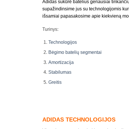
Adidas sukūrė batelius geriausiai tinkanči
supažindinsime jus su technologijomis kur
išsamiai papasakosime apie kiekvieną modelį
Turinys:
Technologijos
Bėgimo batelių segmentai
Amortizacija
Stabilumas
Greitis
ADIDAS TECHNOLOGIJOS