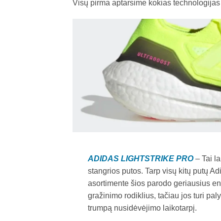
Visų pirma aptarsime kokias technologijas
ADIDAS LIGHTSTRIKE PRO
– Tai la
stangrios putos. Tarp visų kitų putų Ad
asortimente šios parodo geriausius en
gražinimo rodiklius, tačiau jos turi paly
trumpą nusidėvėjimo laikotarpį.