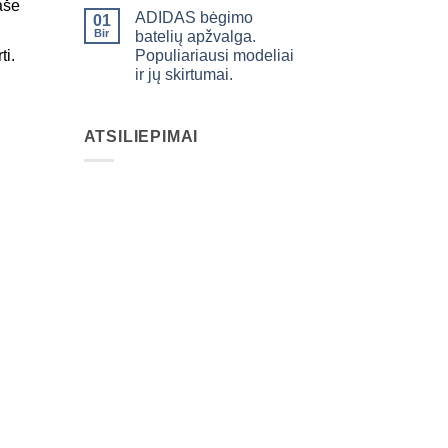
aše
ADIDAS bėgimo
01
Bir
batelių apžvalga.
Populiariausi modeliai
ti.
ir jų skirtumai.
ATSILIEPIMAI