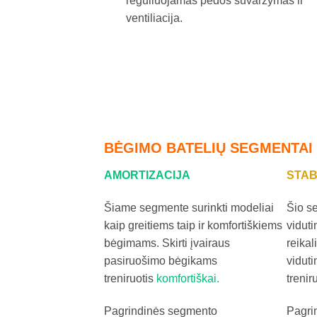
reguliuojamas pėdos suvaržymas ir
ventiliacija.
BĖGIMO BATELIŲ SEGMENTAI
AMORTIZACIJA
STAB
Šiame segmente surinkti modeliai
Šio se
kaip greitiems taip ir komfortiškiems
vidut
bėgimams. Skirti įvairaus
reikal
pasiruošimo bėgikams
viduti
treniruotis
komfortiškai.
trenir
Pagrindinės segmento
Pagri