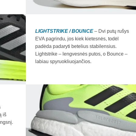
LIGHTSTRIKE / BOUNCE
– Dvi putų rušys
EVA pagrindu, jos kiek kietesnės, todėl
padėda padaryti betelius stabilensius.
Lightstrike – lengvesnės putos, o Bounce –
labiau spyruokliuojančios.
s
ą iš
ingsnį.