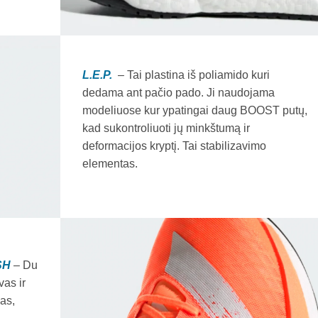
L.E.P.
– Tai plastina iš poliamido kuri
dedama ant pačio pado. Ji naudojama
modeliuose kur ypatingai daug BOOST putų,
kad sukontroliuoti jų minkštumą ir
deformacijos kryptį. Tai stabilizavimo
elementas.
SH
– Du
vas ir
as,