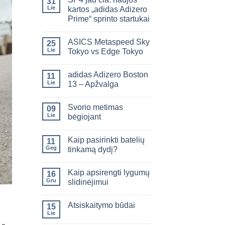
31
Lie
kartos „adidas Adizero
Prime“ sprinto startukai
ASICS Metaspeed Sky
25
Lie
Tokyo vs Edge Tokyo
adidas Adizero Boston
11
Lie
13 – Apžvalga
Svorio metimas
09
Lie
bėgiojant
Kaip pasirinkti batelių
11
Geg
tinkamą dydį?
Kaip apsirengti lygumų
16
Gru
slidinėjimui
Atsiskaitymo būdai
15
Lie