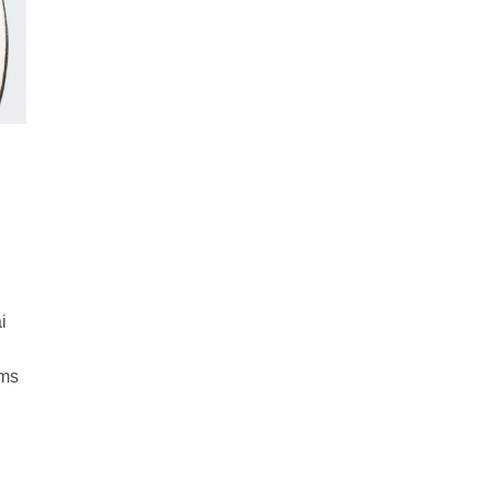
i
ems