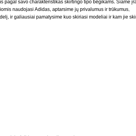
us pagal savo charakteristikas skirtingo tipo bėgikams. Šiame įr
iomis naudojasi Adidas, aptarsime jų privalumus ir trūkumus
,
, ir galiausiai pamatysime kuo skiriasi modeliai ir kam jie skir