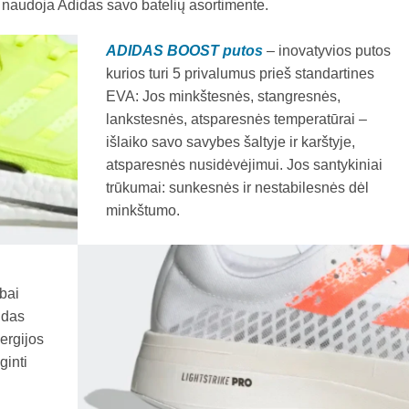
 naudoja Adidas savo batelių asortimente.
ADIDAS BOOST
putos
– inovatyvios putos
kurios turi 5 privalumus prieš standartines
EVA: Jos minkštesnės, stangresnės,
lankstesnės, atsparesnės temperatūrai –
išlaiko savo savybes šaltyje ir karštyje,
atsparesnės nusidėvėjimui. Jos santykiniai
trūkumai: sunkesnės ir nestabilesnės dėl
minkštumo.
bai
idas
ergijos
ginti