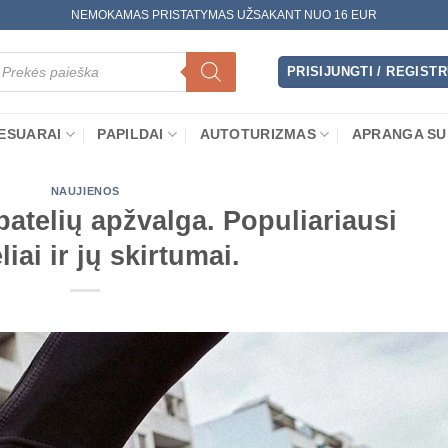
NEMOKAMAS PRISTATYMAS UŽSAKANT NUO 16 EUR
oducts
arch
PRISIJUNGTI / REGIST
ESUARAI
PAPILDAI
AUTOTURIZMAS
APRANGA SU
NAUJIENOS
telių apžvalga. Populiariausi
iai ir jų skirtumai.