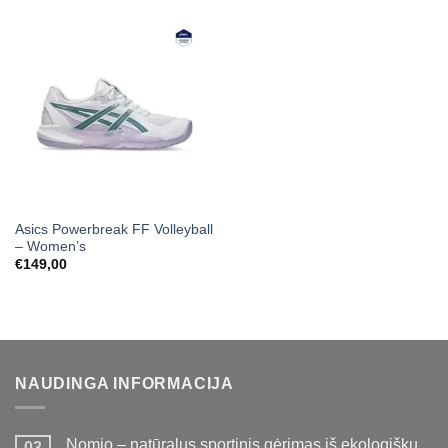
Asics Powerbreak FF Volleyball
– Women’s
€
149,00
NAUDINGA INFORMACIJA
Nomio – natūralus sportinis gėrimas iš ekologiškų
03