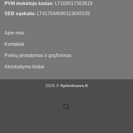
PVM mokėtojo kodas:
LT100017363619
SEB sąskaita
: LT417044090113045535
Apie mus
Kontaktai
Prekių pristatymas ir grąžinimas
Atsiskaitymo būdai
2026 ©
Aplenksave.lt