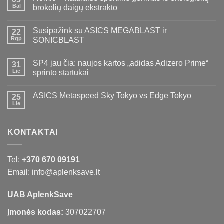
Bal
brokolių daigų ekstrakto
Susipažink su ASICS MEGABLAST ir
22
Rgp
SONICBLAST
SP4 jau čia: naujos kartos „adidas Adizero Prime“
31
Lie
sprinto startukai
ASICS Metaspeed Sky Tokyo vs Edge Tokyo
25
Lie
KONTAKTAI
Tel:
+370 670 09191
Email: info@aplenksave.lt
UAB AplenkSave
Įmonės kodas:
307022707