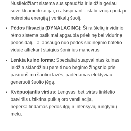
Nusileidžiant sistema susispaudžia ir leidžia geriau
suveikti amortizacijai, o atsispiriant – stabilizuoja pėdą ir
nukreipia energiją į vertikalų šuolį.
Pėdos fiksacija (DYNALACING):
Ši raištelių ir vidinio
rėmo sistema patikimai apgaubia priekinę bei vidurinę
pėdos dalį. Tai apsaugo nuo pėdos slidinėjimo batelio
viduje atliekant staigius šoninius manevrus.
Lenkta kulno forma:
Specialiai suapvalintas kulnas
leidžia sklandžiau pereiti nuo bėgimo žingsnio prie
pasiruošimo šuoliui fazės, padėdamas efektyviau
generuoti šuolio jėgą.
Kvėpuojantis viršus:
Lengvas, bet tvirtas tinklelio
batviršis užtikrina puikią oro ventiliaciją,
neperkaitindamas pėdos ilgų ir intensyvių rungtynių
metu.