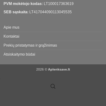
PVM mokėtojo kodas:
LT100017363619
SEB sąskaita
: LT417044090113045535
Apie mus
Kontaktai
Prekių pristatymas ir grąžinimas
Atsiskaitymo būdai
2026 ©
Aplenksave.lt