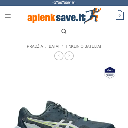
+37067009191
Skip
to
0
content
PRADŽIA
/
BATAI
/
TINKLINIO BATELIAI