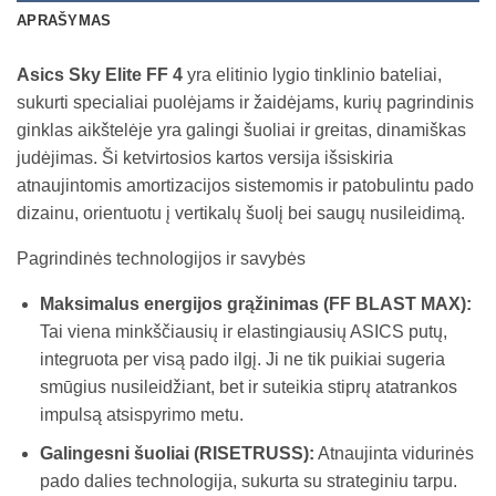
APRAŠYMAS
Asics Sky Elite FF 4
yra elitinio lygio tinklinio bateliai,
sukurti specialiai puolėjams ir žaidėjams, kurių pagrindinis
ginklas aikštelėje yra galingi šuoliai ir greitas, dinamiškas
judėjimas. Ši ketvirtosios kartos versija išsiskiria
atnaujintomis amortizacijos sistemomis ir patobulintu pado
dizainu, orientuotu į vertikalų šuolį bei saugų nusileidimą.
Pagrindinės technologijos ir savybės
Maksimalus energijos grąžinimas (FF BLAST MAX):
Tai viena minkščiausių ir elastingiausių ASICS putų,
integruota per visą pado ilgį. Ji ne tik puikiai sugeria
smūgius nusileidžiant, bet ir suteikia stiprų atatrankos
impulsą atsispyrimo metu.
Galingesni šuoliai (RISETRUSS):
Atnaujinta vidurinės
pado dalies technologija, sukurta su strateginiu tarpu.