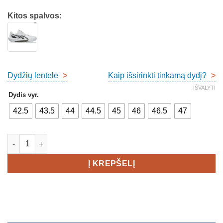
Kitos spalvos:
Dydžių lentelė
>
Kaip išsirinkti tinkamą dydį?
>
IŠVALYTI
Dydis vyr.
42.5
43.5
44
44.5
45
46
46.5
47
produkto kiekis: Asics Sky Elite FF 4 Grass - Men's
Į KREPŠELĮ