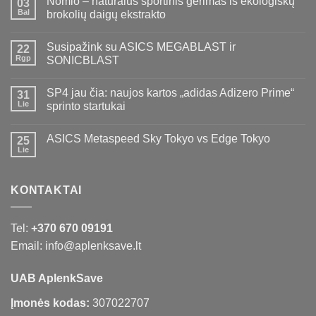
Nomio – natūralus sportinis gėrimas iš ekologiškų
03
Bal
brokolių daigų ekstrakto
Susipažink su ASICS MEGABLAST ir
22
Rgp
SONICBLAST
SP4 jau čia: naujos kartos „adidas Adizero Prime“
31
Lie
sprinto startukai
ASICS Metaspeed Sky Tokyo vs Edge Tokyo
25
Lie
KONTAKTAI
Tel:
+370 670 09191
Email: info@aplenksave.lt
UAB AplenkSave
Įmonės kodas:
307022707