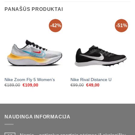
PANAŠŪS PRODUKTAI
-42%
-51%
Nike Zoom Fly 5 Women’s
Nike Rival Distance U
Original
Current
Original
Current
€
189,00
€
109,00
€
99,00
€
49,00
price
price
price
price
was:
is:
was:
is:
€189,00.
€109,00.
€99,00.
€49,00.
NAUDINGA INFORMACIJA