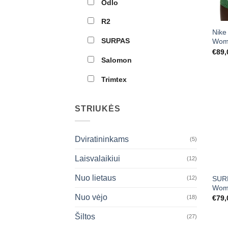
Odlo
R2
Nike
SURPAS
Wom
€
89,
Salomon
Trimtex
STRIUKĖS
Dviratininkams
(5)
Laisvalaikiui
(12)
Nuo lietaus
SURP
(12)
Wom
Nuo vėjo
€
79,
(18)
Šiltos
(27)