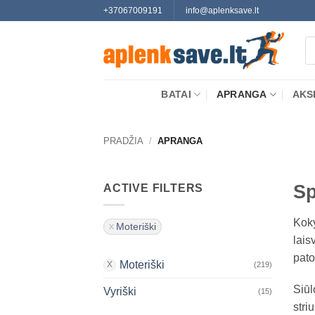
Skip
+37067009191
info@aplenksave.lt
to
Pr
content
se
BATAI
APRANGA
AKS
PRADŽIA
/
APRANGA
Sp
ACTIVE FILTERS
Kok
Moteriški
lais
pato
Moteriški
(219)
Siūl
Vyriški
(15)
stri