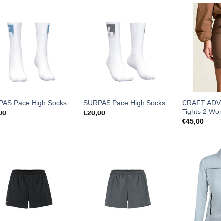
€1
CRAFT ADV 
AS Pace High Socks
SURPAS Pace High Socks
Tights 2 Wo
00
€
20,00
€
45,00