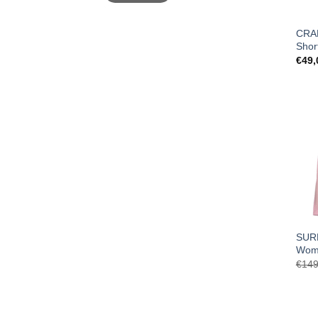
CRAF
Shor
€
49,
SURP
Wom
€
149