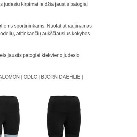
judesių kirpimai leidžia jaustis patogiai
naliems sportininkams. Nuolat atnaujinamas
 modelių, atitinkančių aukščiausius kokybės
leis jaustis patogiai kiekvieno judesio
SALOMON | ODLO | BJORN DAEHLIE |