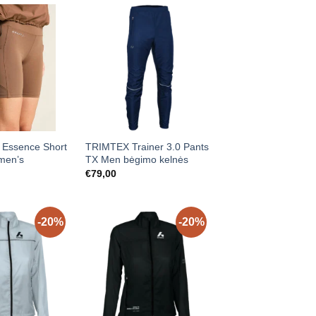
10,00.
€99,00.
Essence Short
TRIMTEX Trainer 3.0 Pants
men’s
TX Men bėgimo kelnės
€
79,00
-20%
-20%