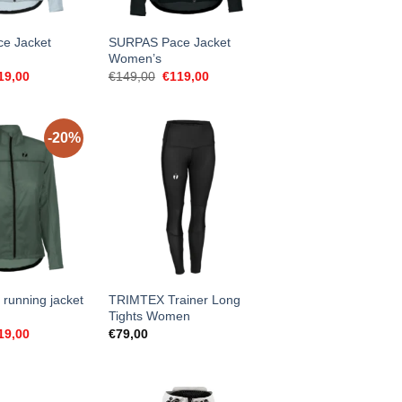
e Jacket
SURPAS Pace Jacket
Women’s
ginal
Current
Original
Current
19,00
€
149,00
€
119,00
ce
price
price
price
s:
is:
was:
is:
49,00.
€119,00.
€149,00.
€119,00.
-20%
 running jacket
TRIMTEX Trainer Long
Tights Women
ginal
Current
19,00
€
79,00
ce
price
s:
is:
49,00.
€119,00.