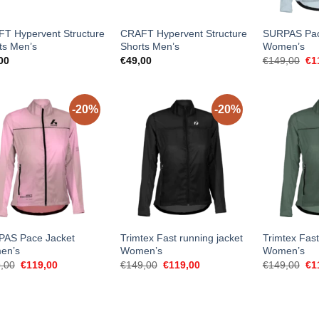
T Hypervent Structure
CRAFT Hypervent Structure
SURPAS Pac
ts Men’s
Shorts Men’s
Women’s
Ori
00
€
49,00
€
149,00
€
1
pri
wa
€1
-20%
-20%
AS Pace Jacket
Trimtex Fast running jacket
Trimtex Fast
en’s
Women’s
Women’s
Original
Current
Original
Current
Ori
,00
€
119,00
€
149,00
€
119,00
€
149,00
€
1
price
price
price
price
pri
was:
is:
was:
is:
wa
€149,00.
€119,00.
€149,00.
€119,00.
€1