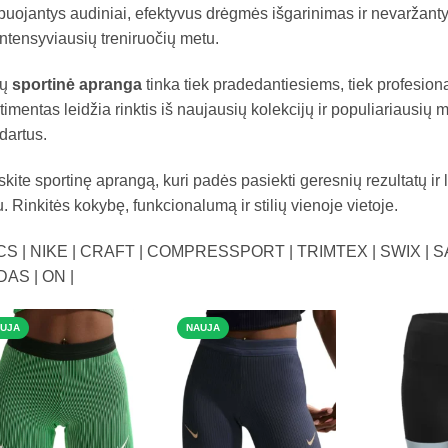
uojantys audiniai, efektyvus drėgmės išgarinimas ir nevaržantys 
intensyviausių treniruočių metu.
sų
sportinė apranga
tinka tiek pradedantiesiems, tiek profesio
timentas leidžia rinktis iš naujausių kolekcijų ir populiariausių
dartus.
skite sportinę aprangą, kuri padės pasiekti geresnių rezultatų ir 
. Rinkitės kokybę, funkcionalumą ir stilių vienoje vietoje.
CS | NIKE | CRAFT | COMPRESSPORT | TRIMTEX | SWIX | 
DAS | ON |
UJA
NAUJA