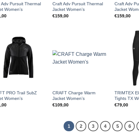
t Adv Pursuit Thermal
Craft Adv Pursuit Thermal
Craft Adv Pu
et Women’s
Jacket Women’s
Jacket Wom
,00
€
159,00
€
159,00
T PRO Trail SubZ
CRAFT Charge Warm
TRIMTEX El
et Women’s
Jacket Women’s
Tights TX 
,00
€
109,00
€
79,00
1
2
3
4
5
6