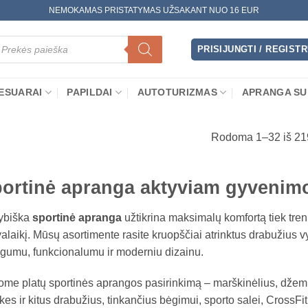
NEMOKAMAS PRISTATYMAS UŽSAKANT NUO 16 EUR
oducts
arch
PRISIJUNGTI / REGIST
ESUARAI
PAPILDAI
AUTOTURIZMAS
APRANGA SU
Rodoma 1–32 iš 21
ortinė apranga aktyviam gyvenim
ybiška
sportinė apranga
užtikrina maksimalų komfortą tiek treni
valaikį. Mūsų asortimente rasite kruopščiai atrinktus drabužius 
gumu, funkcionalumu ir moderniu dizainu.
ome platų sportinės aprangos pasirinkimą – marškinėlius, džemp
ukes ir kitus drabužius, tinkančius bėgimui, sporto salei, CrossF