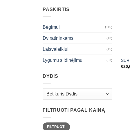
PASKIRTIS
Bėgimui
(115)
Dviratininkams
(13)
Laisvalaikiui
(15)
Lygumų slidinėjimui
SURP
(37)
€
20,
DYDIS
FILTRUOTI PAGAL KAINĄ
Min
Maks
FILTRUOTI
kaina
kaina