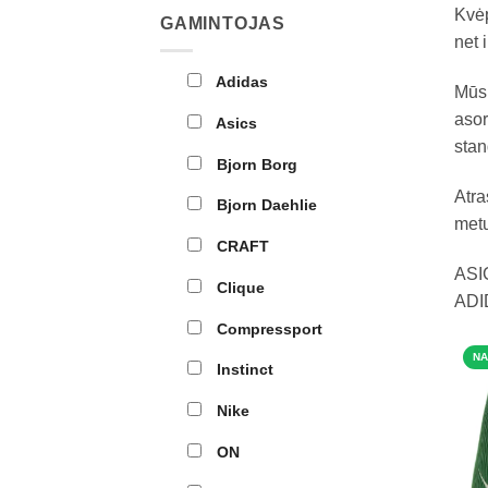
Kvėp
GAMINTOJAS
net 
Adidas
Mū
asor
Asics
stan
Bjorn Borg
Atra
Bjorn Daehlie
metu
CRAFT
ASI
Clique
ADI
Compressport
NA
Instinct
Nike
ON