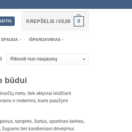
0
RUOTIS
KREPŠELIS /
€
0,00
 SPAUDA
IŠPARDAVIMAS
Rūšiuojama
9
pagal
naujausią
o būdui
ruočių metu, tiek aktyviai leidžiant
vyrams ir moterims, kurie pasižymi
erius, tamprės, šortus, sportines kelnes,
it, žygiams bei kasdieniam dėvėjimui.