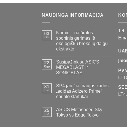
NAUDINGA INFORMACIJA
KO
Tel:
Nomio – natūralus
03
Bal
Emai
sportinis gėrimas iš
ekologiškų brokolių daigų
ekstrakto
UAB
Įmo
Susipažink su ASICS
22
Rgp
MEGABLAST ir
PVM
SONICBLAST
LT1
SP4 jau čia: naujos kartos
31
SEB
Lie
„adidas Adizero Prime“
LT4
sprinto startukai
ASICS Metaspeed Sky
25
Lie
Tokyo vs Edge Tokyo