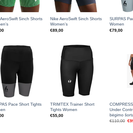
 AeroSwift 5inch Shorts
Nike AeroSwift 5inch Shorts
SURPAS Pace
en’s
Women’s
Women
00
€
89,00
€
79,00
AS Pace Short Tights
TRIMTEX Trainer Short
COMPRESSP
en
Tights Women
Under Contro
bėgimo šort
00
€
55,00
Ori
€
110,00
€
9
pri
wa