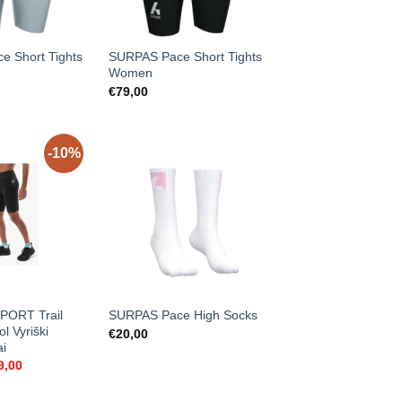
 Short Tights
SURPAS Pace Short Tights
Women
€
79,00
-10%
ORT Trail
SURPAS Pace High Socks
l Vyriški
€
20,00
ai
ginal
Current
9,00
ce
price
s:
is: