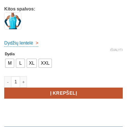
Kitos spalvos:
Dydžių lentelė
>
IŠVALYTI
Dydis
M
L
XL
XXL
produkto kiekis: Asics METASPEED Singlet - Men's
Į KREPŠELĮ