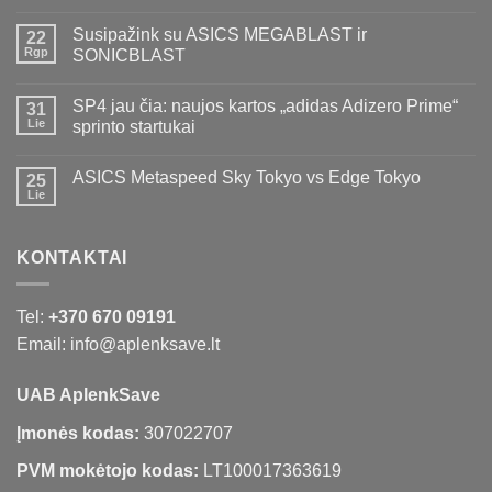
Susipažink su ASICS MEGABLAST ir
22
Rgp
SONICBLAST
SP4 jau čia: naujos kartos „adidas Adizero Prime“
31
Lie
sprinto startukai
ASICS Metaspeed Sky Tokyo vs Edge Tokyo
25
Lie
KONTAKTAI
Tel:
+370 670 09191
Email: info@aplenksave.lt
UAB AplenkSave
Įmonės kodas:
307022707
PVM mokėtojo kodas:
LT100017363619