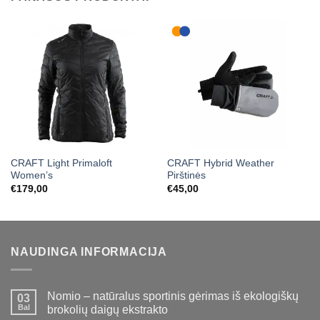
CRAFT Light Primaloft
CRAFT Hybrid Weather
Women’s
Pirštinės
€
179,00
€
45,00
NAUDINGA INFORMACIJA
Nomio – natūralus sportinis gėrimas iš ekologiškų
03
Bal
brokolių daigų ekstrakto