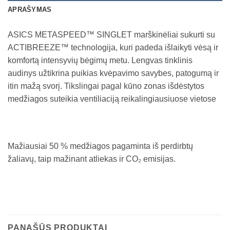
APRAŠYMAS
ASICS METASPEED™ SINGLET marškinėliai sukurti su
ACTIBREEZE™ technologija, kuri padeda išlaikyti vėsą ir
komfortą intensyvių bėgimų metu. Lengvas tinklinis
audinys užtikrina puikias kvėpavimo savybes, patogumą ir
itin mažą svorį. Tikslingai pagal kūno zonas išdėstytos
medžiagos suteikia ventiliaciją reikalingiausiuose vietose
Mažiausiai 50 % medžiagos pagaminta iš perdirbtų
žaliavų, taip mažinant atliekas ir CO₂ emisijas.
PANAŠŪS PRODUKTAI