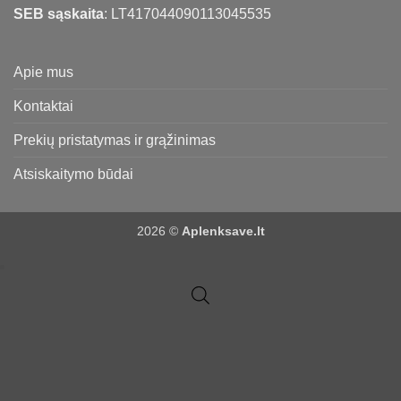
SEB sąskaita
: LT417044090113045535
Apie mus
Kontaktai
Prekių pristatymas ir grąžinimas
Atsiskaitymo būdai
2026 ©
Aplenksave.lt