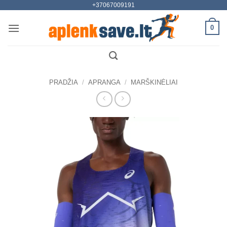
+37067009191
Skip
to
0
content
PRADŽIA
/
APRANGA
/
MARŠKINĖLIAI