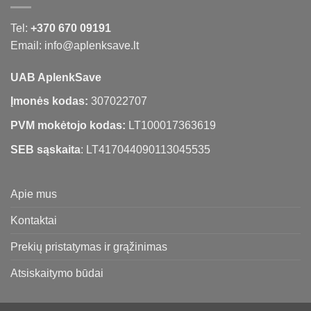
Tel:
+370 670 09191
Email: info@aplenksave.lt
UAB AplenkSave
Įmonės kodas:
307022707
PVM mokėtojo kodas:
LT100017363619
SEB sąskaita
: LT417044090113045535
Apie mus
Kontaktai
Prekių pristatymas ir grąžinimas
Atsiskaitymo būdai