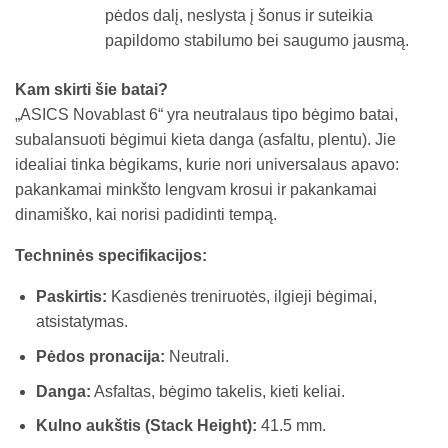
pėdos dalį, neslysta į šonus ir suteikia
papildomo stabilumo bei saugumo jausmą.
Kam skirti šie batai?
„ASICS Novablast 6“ yra neutralaus tipo bėgimo batai,
subalansuoti bėgimui kieta danga (asfaltu, plentu). Jie
idealiai tinka bėgikams, kurie nori universalaus apavo:
pakankamai minkšto lengvam krosui ir pakankamai
dinamiško, kai norisi padidinti tempą.
Techninės specifikacijos:
Paskirtis:
Kasdienės treniruotės, ilgieji bėgimai,
atsistatymas.
Pėdos pronacija:
Neutrali.
Danga:
Asfaltas, bėgimo takelis, kieti keliai.
Kulno aukštis (Stack Height):
41.5 mm.