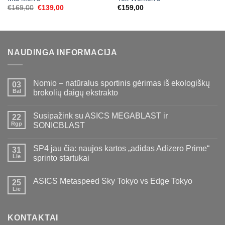
Original
Current
€
169,00
€
139,00
€
159,00
price
price
was:
is:
€169,00.
€139,00.
NAUDINGA INFORMACIJA
Nomio – natūralus sportinis gėrimas iš ekologiškų
03
Bal
brokolių daigų ekstrakto
Susipažink su ASICS MEGABLAST ir
22
Rgp
SONICBLAST
SP4 jau čia: naujos kartos „adidas Adizero Prime“
31
Lie
sprinto startukai
ASICS Metaspeed Sky Tokyo vs Edge Tokyo
25
Lie
KONTAKTAI