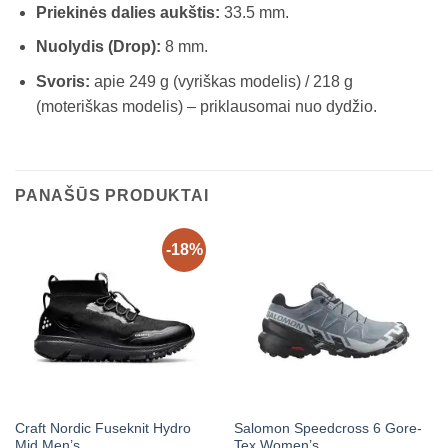
Priekinės dalies aukštis:
33.5 mm.
Nuolydis (Drop):
8 mm.
Svoris:
apie 249 g (vyriškas modelis) / 218 g
(moteriškas modelis) – priklausomai nuo dydžio.
PANAŠŪS PRODUKTAI
-18%
Craft Nordic Fuseknit Hydro
Salomon Speedcross 6 Gore-
Mid Men’s
Tex Women’s