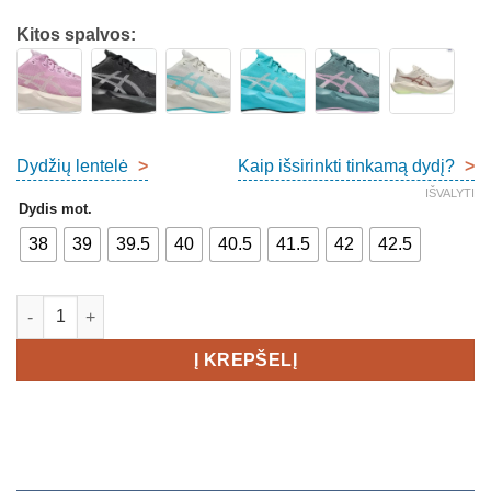
Kitos spalvos:
Dydžių lentelė
>
Kaip išsirinkti tinkamą dydį?
>
IŠVALYTI
Dydis mot.
38
39
39.5
40
40.5
41.5
42
42.5
produkto kiekis: Asics Novablast 6 Women's
Į KREPŠELĮ