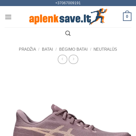
+37067009191
Skip
to
0
content
PRADŽIA
/
BATAI
/
BĖGIMO BATAI
/
NEUTRALŪS