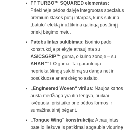
FF TURBO™ SQUARED elementas:
Priekinėje pėdos dalyje integruotas specialus
premium klasės putų intarpas, kuris sukuria
„batuto“ efektą ir užtikrina galingą postūmį į
priekį bėgimo metu.
Patobulintas sukibimas:
Išorinio pado
konstrukcija priekyje atnaujinta su
ASICSGRIP™
guma, o kulno zonoje – su
AHAR™ LO
guma. Tai garantuoja
nepriekaištingą sukibimą su danga net ir
posūkiuose ar ant drėgno asfalto.
„Engineered Woven“ viršus:
Naujos kartos
austa medžiaga yra itin lengva, puikiai
kvėpuoja, prisitaiko prie pėdos formos ir
sumažina trintį bėgant.
„Tongue Wing“ konstrukcija:
Atnaujintas
batelio liežuvėlis patikimai apgaubia vidurinę