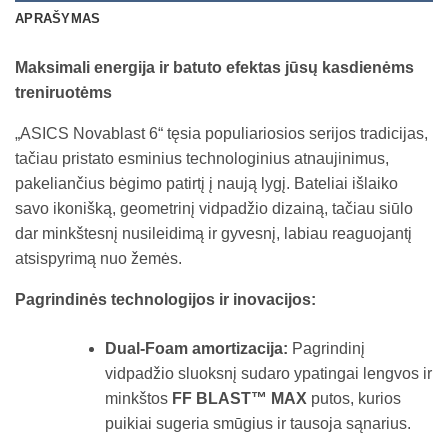
APRAŠYMAS
Maksimali energija ir batuto efektas jūsų kasdienėms
treniruotėms
„ASICS Novablast 6“ tęsia populiariosios serijos tradicijas,
tačiau pristato esminius technologinius atnaujinimus,
pakeliančius bėgimo patirtį į naują lygį. Bateliai išlaiko
savo ikonišką, geometrinį vidpadžio dizainą, tačiau siūlo
dar minkštesnį nusileidimą ir gyvesnį, labiau reaguojantį
atsispyrimą nuo žemės.
Pagrindinės technologijos ir inovacijos:
Dual-Foam amortizacija:
Pagrindinį
vidpadžio sluoksnį sudaro ypatingai lengvos ir
minkštos
FF BLAST™ MAX
putos, kurios
puikiai sugeria smūgius ir tausoja sąnarius.