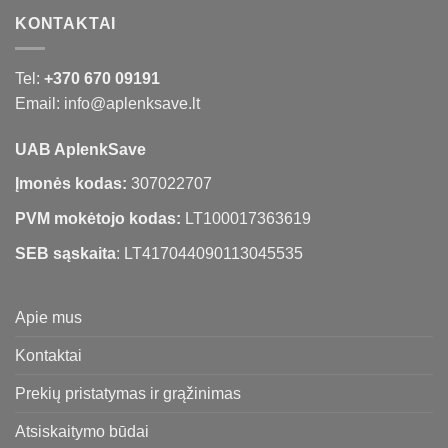
KONTAKTAI
Tel:
+370 670 09191
Email: info@aplenksave.lt
UAB AplenkSave
Įmonės kodas:
307022707
PVM mokėtojo kodas:
LT100017363619
SEB sąskaita
: LT417044090113045535
Apie mus
Kontaktai
Prekių pristatymas ir grąžinimas
Atsiskaitymo būdai