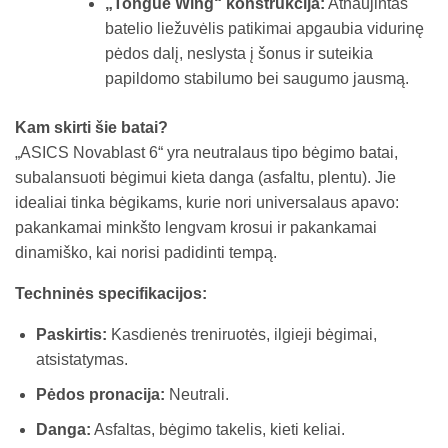
„Tongue Wing“ konstrukcija:
Atnaujintas
batelio liežuvėlis patikimai apgaubia vidurinę
pėdos dalį, neslysta į šonus ir suteikia
papildomo stabilumo bei saugumo jausmą.
Kam skirti šie batai?
„ASICS Novablast 6“ yra neutralaus tipo bėgimo batai,
subalansuoti bėgimui kieta danga (asfaltu, plentu). Jie
idealiai tinka bėgikams, kurie nori universalaus apavo:
pakankamai minkšto lengvam krosui ir pakankamai
dinamiško, kai norisi padidinti tempą.
Techninės specifikacijos:
Paskirtis:
Kasdienės treniruotės, ilgieji bėgimai,
atsistatymas.
Pėdos pronacija:
Neutrali.
Danga:
Asfaltas, bėgimo takelis, kieti keliai.