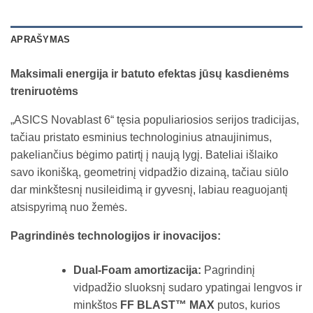
APRAŠYMAS
Maksimali energija ir batuto efektas jūsų kasdienėms
treniruotėms
„ASICS Novablast 6“ tęsia populiariosios serijos tradicijas,
tačiau pristato esminius technologinius atnaujinimus,
pakeliančius bėgimo patirtį į naują lygį. Bateliai išlaiko
savo ikonišką, geometrinį vidpadžio dizainą, tačiau siūlo
dar minkštesnį nusileidimą ir gyvesnį, labiau reaguojantį
atsispyrimą nuo žemės.
Pagrindinės technologijos ir inovacijos:
Dual-Foam amortizacija:
Pagrindinį
vidpadžio sluoksnį sudaro ypatingai lengvos ir
minkštos
FF BLAST™ MAX
putos, kurios