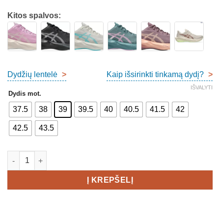
Kitos spalvos:
Dydžių lentelė
>
Kaip išsirinkti tinkamą dydį?
>
IŠVALYTI
Dydis mot.
37.5
38
39
39.5
40
40.5
41.5
42
42.5
43.5
produkto kiekis: Asics Novablast 6 Women's
Į KREPŠELĮ