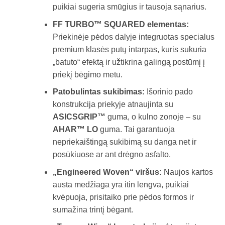
puikiai sugeria smūgius ir tausoja sąnarius.
FF TURBO™ SQUARED elementas:
Priekinėje pėdos dalyje integruotas specialus
premium klasės putų intarpas, kuris sukuria
„batuto“ efektą ir užtikrina galingą postūmį į
priekį bėgimo metu.
Patobulintas sukibimas:
Išorinio pado
konstrukcija priekyje atnaujinta su
ASICSGRIP™
guma, o kulno zonoje – su
AHAR™ LO
guma. Tai garantuoja
nepriekaištingą sukibimą su danga net ir
posūkiuose ar ant drėgno asfalto.
„Engineered Woven“ viršus:
Naujos kartos
austa medžiaga yra itin lengva, puikiai
kvėpuoja, prisitaiko prie pėdos formos ir
sumažina trintį bėgant.