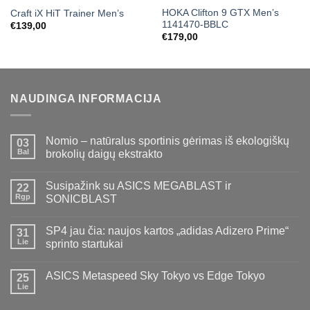
HOKA Clifton 9 GTX Men’s
Craft iX HiT Trainer Men’s
1141470-BBLC
€
139,00
€
179,00
NAUDINGA INFORMACIJA
Nomio – natūralus sportinis gėrimas iš ekologiškų
03
Bal
brokolių daigų ekstrakto
Susipažink su ASICS MEGABLAST ir
22
Rgp
SONICBLAST
SP4 jau čia: naujos kartos „adidas Adizero Prime“
31
Lie
sprinto startukai
ASICS Metaspeed Sky Tokyo vs Edge Tokyo
25
Lie