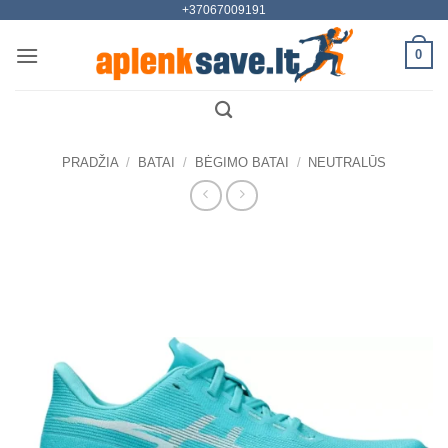
+37067009191
Skip
to
0
content
PRADŽIA
/
BATAI
/
BĖGIMO BATAI
/
NEUTRALŪS