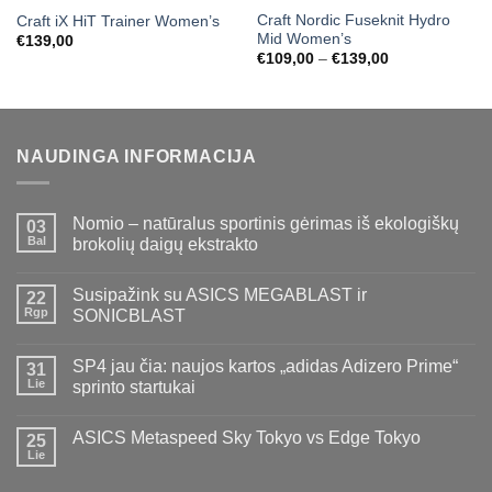
Craft Nordic Fuseknit Hydro
Craft iX HiT Trainer Women’s
Mid Women’s
€
139,00
Price
€
109,00
–
€
139,00
range:
€109,00
through
€139,00
NAUDINGA INFORMACIJA
Nomio – natūralus sportinis gėrimas iš ekologiškų
03
Bal
brokolių daigų ekstrakto
Susipažink su ASICS MEGABLAST ir
22
Rgp
SONICBLAST
SP4 jau čia: naujos kartos „adidas Adizero Prime“
31
Lie
sprinto startukai
ASICS Metaspeed Sky Tokyo vs Edge Tokyo
25
Lie