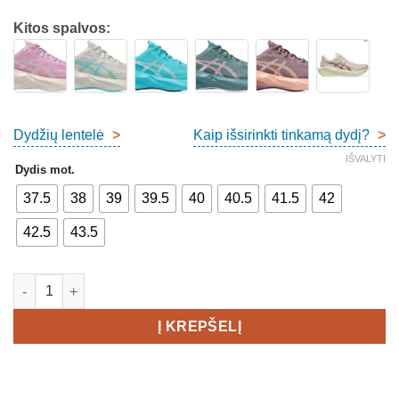
Kitos spalvos:
Dydžių lentelė
>
Kaip išsirinkti tinkamą dydį?
>
IŠVALYTI
Dydis mot.
37.5
38
39
39.5
40
40.5
41.5
42
42.5
43.5
produkto kiekis: Asics Novablast 6 Women's
Į KREPŠELĮ