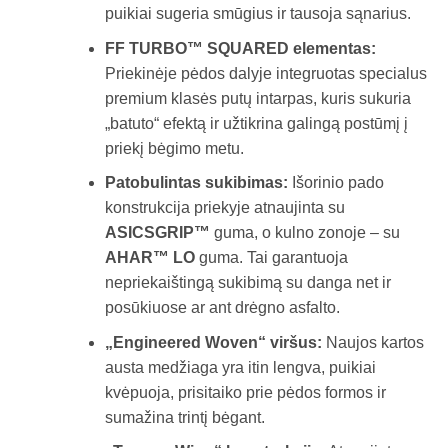
puikiai sugeria smūgius ir tausoja sąnarius.
FF TURBO™ SQUARED elementas:
Priekinėje pėdos dalyje integruotas specialus
premium klasės putų intarpas, kuris sukuria
„batuto“ efektą ir užtikrina galingą postūmį į
priekį bėgimo metu.
Patobulintas sukibimas:
Išorinio pado
konstrukcija priekyje atnaujinta su
ASICSGRIP™
guma, o kulno zonoje – su
AHAR™ LO
guma. Tai garantuoja
nepriekaištingą sukibimą su danga net ir
posūkiuose ar ant drėgno asfalto.
„Engineered Woven“ viršus:
Naujos kartos
austa medžiaga yra itin lengva, puikiai
kvėpuoja, prisitaiko prie pėdos formos ir
sumažina trintį bėgant.