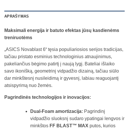
APRAŠYMAS
Maksimali energija ir batuto efektas jūsų kasdienėms
treniruotėms
„ASICS Novablast 6“ tęsia populiariosios serijos tradicijas,
tačiau pristato esminius technologinius atnaujinimus,
pakeliančius bėgimo patirtį į naują lygį. Bateliai išlaiko
savo ikonišką, geometrinį vidpadžio dizainą, tačiau siūlo
dar minkštesnį nusileidimą ir gyvesnį, labiau reaguojantį
atsispyrimą nuo žemės.
Pagrindinės technologijos ir inovacijos:
Dual-Foam amortizacija:
Pagrindinį
vidpadžio sluoksnį sudaro ypatingai lengvos ir
minkštos
FF BLAST™ MAX
putos, kurios