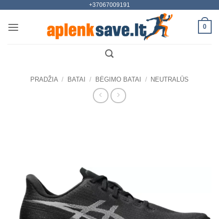
+37067009191
Skip
to
0
content
PRADŽIA
/
BATAI
/
BĖGIMO BATAI
/
NEUTRALŪS