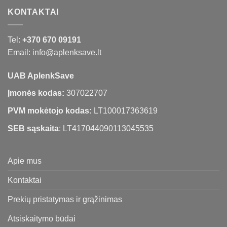
KONTAKTAI
Tel:
+370 670 09191
Email: info@aplenksave.lt
UAB AplenkSave
Įmonės kodas:
307022707
PVM mokėtojo kodas:
LT100017363619
SEB sąskaita
: LT417044090113045535
Apie mus
Kontaktai
Prekių pristatymas ir grąžinimas
Atsiskaitymo būdai