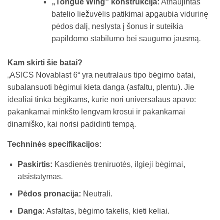
„Tongue Wing“ konstrukcija:
Atnaujintas
batelio liežuvėlis patikimai apgaubia vidurinę
pėdos dalį, neslysta į šonus ir suteikia
papildomo stabilumo bei saugumo jausmą.
Kam skirti šie batai?
„ASICS Novablast 6“ yra neutralaus tipo bėgimo batai,
subalansuoti bėgimui kieta danga (asfaltu, plentu). Jie
idealiai tinka bėgikams, kurie nori universalaus apavo:
pakankamai minkšto lengvam krosui ir pakankamai
dinamiško, kai norisi padidinti tempą.
Techninės specifikacijos:
Paskirtis:
Kasdienės treniruotės, ilgieji bėgimai,
atsistatymas.
Pėdos pronacija:
Neutrali.
Danga:
Asfaltas, bėgimo takelis, kieti keliai.