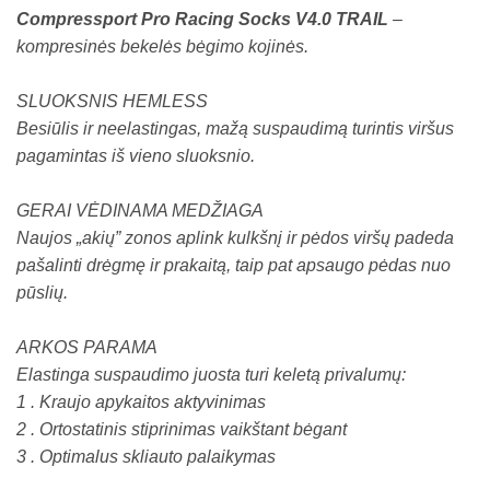
Compressport Pro Racing Socks V4.0 TRAIL
–
kompresinės bekelės bėgimo kojinės.
SLUOKSNIS HEMLESS
Besiūlis ir neelastingas, mažą suspaudimą turintis viršus
pagamintas iš vieno sluoksnio.
GERAI VĖDINAMA MEDŽIAGA
Naujos „akių” zonos aplink kulkšnį ir pėdos viršų padeda
pašalinti drėgmę ir prakaitą, taip pat apsaugo pėdas nuo
pūslių.
ARKOS PARAMA
Elastinga suspaudimo juosta turi keletą privalumų:
1 . Kraujo apykaitos aktyvinimas
2 . Ortostatinis stiprinimas vaikštant bėgant
3 . Optimalus skliauto palaikymas