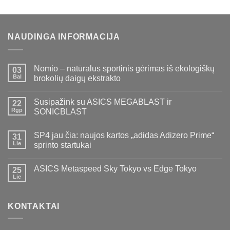
NAUDINGA INFORMACIJA
Nomio – natūralus sportinis gėrimas iš ekologiškų
03
Bal
brokolių daigų ekstrakto
Susipažink su ASICS MEGABLAST ir
22
Rgp
SONICBLAST
SP4 jau čia: naujos kartos „adidas Adizero Prime“
31
Lie
sprinto startukai
ASICS Metaspeed Sky Tokyo vs Edge Tokyo
25
Lie
KONTAKTAI