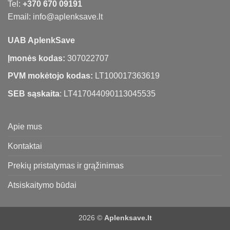
Tel:
+370 670 09191
Email: info@aplenksave.lt
UAB AplenkSave
Įmonės kodas:
307022707
PVM mokėtojo kodas:
LT100017363619
SEB sąskaita
: LT417044090113045535
Apie mus
Kontaktai
Prekių pristatymas ir grąžinimas
Atsiskaitymo būdai
2026 ©
Aplenksave.lt