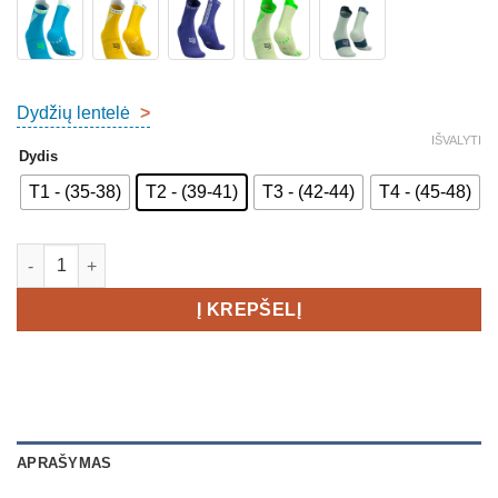
Dydžių lentelė
>
IŠVALYTI
Dydis
T1 - (35-38)
T2 - (39-41)
T3 - (42-44)
T4 - (45-48)
produkto kiekis: COMPRESSPORT PRO RACING SOCKS V4.0 T
Į KREPŠELĮ
APRAŠYMAS