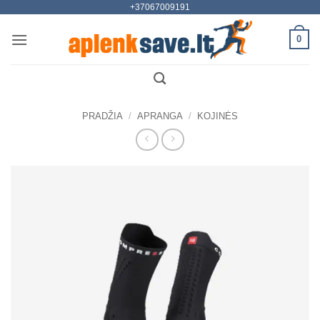
+37067009191
Skip
to
0
content
PRADŽIA
/
APRANGA
/
KOJINĖS